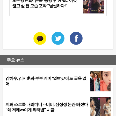
오은영 변화, ‘금쪽’ 종영 후 한 달...‘이것’
끊고 살 뺀 모습 포착 “날씬하다!”
주요 뉴스
김혜수, 김지훈과 부부 케미 ‘얼빡샷’에도 굴욕 없
어
지퍼 스르륵 내리더니‥비비, 선정성 논란 터졌다
“왜 저래vs이게 워터밤” 시끌