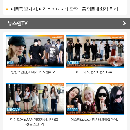
이동국 딸 재시, 파격 비키니 자태 깜짝…美 명문대 합격 후 리..
뉴스엔TV
방탄소년단, 시대가 ‘BTS’ 원해🎵 ..
에이티즈, 둠칫❣️ 둠칫❣&#..
미야오(MEOVV), 미모가 넘사벽 (출
에스파(aespa), 죄송해요🥺🎤마이..
국)[뉴스엔TV]