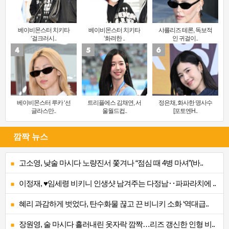
베이비몬스터 치키타
베이비몬스터 치키타
샤를리즈 테론, 독보적
‘걸크러시..
‘화려한 ..
인 귀걸이..
베이비몬스터 루카 ‘선
트리플에스 김채연, 서
정은채, 화사한 명사수
글라스만..
울월드컵..
[포토엔H..
깜짝 뉴스
고소영, 낮술 마시다 노량진서 쫓겨나 “점심 때 4병 마셔”(바..
이정재, ♥임세령 비키니 인생샷 남겨주는 다정남‥파파라치에 ..
혜리 과감하게 벗었다, 탄수화물 끊고 끈 비니키 소화 ‘역대급..
장원영, 술 마시다 흘러내린 옷자락 깜짝…리즈 갱신한 인형 비..