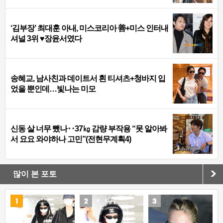
‘김부장’ 최대훈 아내, 미스코리아 善+미스 인터내
셔널 3위 ♥장윤서였다
송혜교, 남사친과 데이트서 흰 티셔츠+청바지 입
었을 뿐인데…빛나는 미모
신동 살 너무 뺐나‥37㎏ 감량 부작용 “못 알아봐
서 요요 와야하나 고민”(전현무계획4)
많이 본 포토