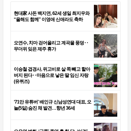
현대家 사돈 백지연, 62세 생일 최지우와
“올해도 함께” 이영애 신애라도 축하
오연수, 치마 걷어올리고 계곡물 풍덩‥
무더위 잊은 제주 휴가
이승철 겹경사, 위고비로 살 쪽 빼고 할아
버지 된다‥마음으로 낳은 딸 임신 자랑
(유퀴즈)
‘71만 유튜버’ 배인규 신남성연대 대표, 오
늘(5일) 숨진 채 발견…향년 36세