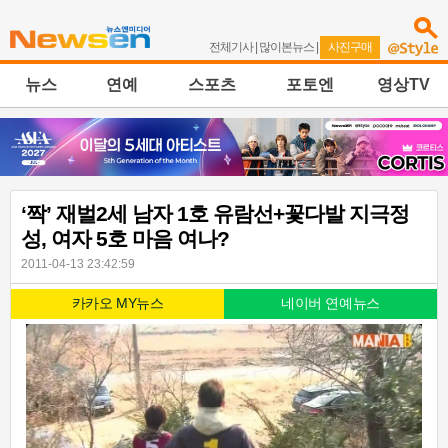
전체기사
|
많이본뉴스
|
사진구매
뉴스
연예
스포츠
포토엔
영상TV
‘짝’ 재벌2세 남자 1호 유람선+꽃다발 지극정
성, 여자 5호 마음 여나?
2011-04-13 23:42:59
카카오 MY뉴스
네이버 연예뉴스