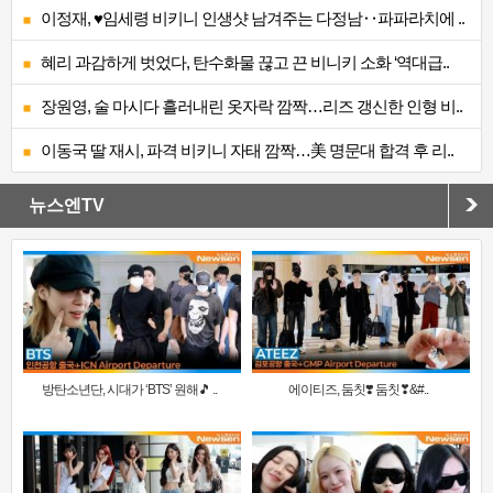
이정재, ♥임세령 비키니 인생샷 남겨주는 다정남‥파파라치에 ..
혜리 과감하게 벗었다, 탄수화물 끊고 끈 비니키 소화 ‘역대급..
장원영, 술 마시다 흘러내린 옷자락 깜짝…리즈 갱신한 인형 비..
이동국 딸 재시, 파격 비키니 자태 깜짝…美 명문대 합격 후 리..
뉴스엔TV
방탄소년단, 시대가 ‘BTS’ 원해🎵 ..
에이티즈, 둠칫❣️ 둠칫❣&#..