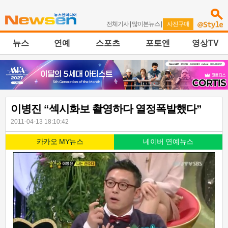
전체기사
|
많이본뉴스
|
사진구매
뉴스
연예
스포츠
포토엔
영상TV
이병진 “섹시화보 촬영하다 열정폭발했다”
2011-04-13 18:10:42
카카오 MY뉴스
네이버 연예뉴스