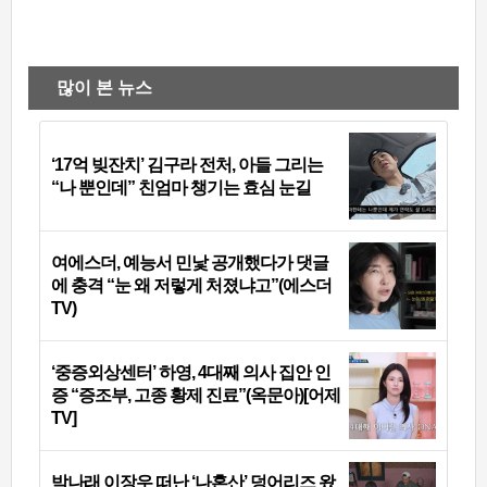
많이 본 뉴스
‘17억 빚잔치’ 김구라 전처, 아들 그리는
“나 뿐인데” 친엄마 챙기는 효심 눈길
여에스더, 예능서 민낯 공개했다가 댓글
에 충격 “눈 왜 저렇게 처졌냐고”(에스더
TV)
‘중증외상센터’ 하영, 4대째 의사 집안 인
증 “증조부, 고종 황제 진료”(옥문아)[어제
TV]
박나래 이장우 떠난 ‘나혼산’ 덩어리즈 왔