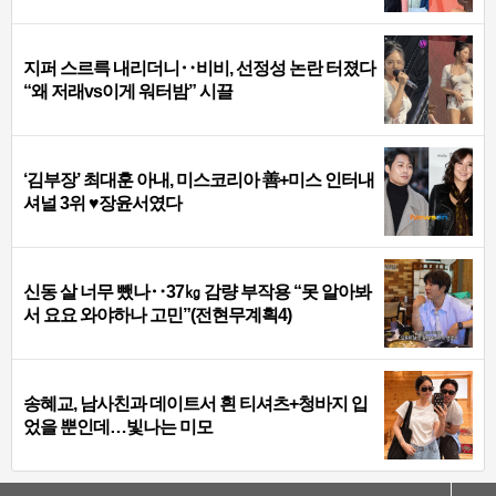
지퍼 스르륵 내리더니‥비비, 선정성 논란 터졌다
“왜 저래vs이게 워터밤” 시끌
‘김부장’ 최대훈 아내, 미스코리아 善+미스 인터내
셔널 3위 ♥장윤서였다
신동 살 너무 뺐나‥37㎏ 감량 부작용 “못 알아봐
서 요요 와야하나 고민”(전현무계획4)
송혜교, 남사친과 데이트서 흰 티셔츠+청바지 입
었을 뿐인데…빛나는 미모