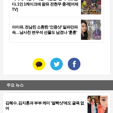
다, 1인 1케이크에 팜유 전현무 충격[어제
TV]
아이유, 전남친 소환한 ‘인증샷’ 일파만파
속…남사친 변우석 선물도 남겼나 ‘훈훈’
주요 뉴스
김혜수, 김지훈과 부부 케미 ‘얼빡샷’에도 굴욕 없
어