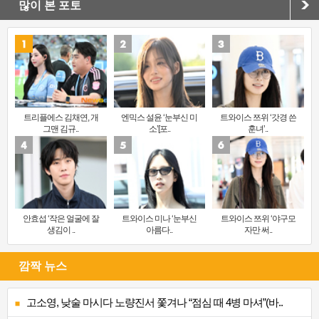
많이 본 포토
트리플에스 김채연, 개
엔믹스 설윤 ‘눈부신 미
트와이스 쯔위 ‘갓경 쓴
그맨 김규..
소’[포..
훈녀’..
안효섭 ‘작은 얼굴에 잘
트와이스 미나 ‘눈부신
트와이스 쯔위 ‘야구모
생김이 ..
아름다..
자만 써..
깜짝 뉴스
고소영, 낮술 마시다 노량진서 쫓겨나 “점심 때 4병 마셔”(바..