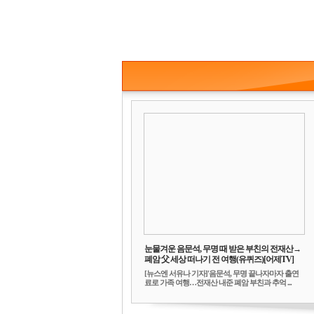
눈물겨운 음문석, 무명 때 받은 부친의 전재산→
폐암 父 세상 떠나기 전 여행(유퀴즈)[어제TV]
[뉴스엔 서유나 기자]'음문석, 무명 끝나자마자 출연
료로 가족 여행…전재산 내준 폐암 부친과 추억 ...