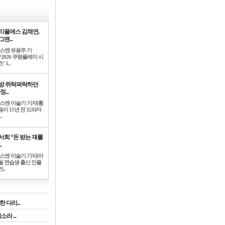
리플에스 김채연,
맨...
뉴스엔 유용주 기
‘2026 쿠팡플레이 시
’ 1..
방 쥐락펴락하던
정...
뉴스엔 이슬기 기자]황
음이 11년 전 드라마
.
서희 “돈 받는 쟤를
.
뉴스엔 이슬기 기자]아
돌 연습생 출신 인플
..
 다리...
라 ...