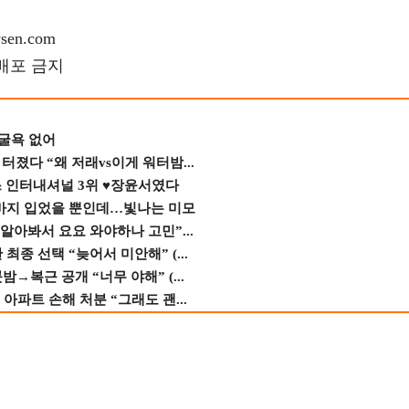
en.com
재배포 금지
 굴욕 없어
졌다 “왜 저래vs이게 워터밤...
스 인터내셔널 3위 ♥장윤서였다
바지 입었을 뿐인데…빛나는 미모
 알아봐서 요요 와야하나 고민”...
종 선택 “늦어서 미안해” (...
→복근 공개 “너무 야해” (...
 아파트 손해 처분 “그래도 괜...