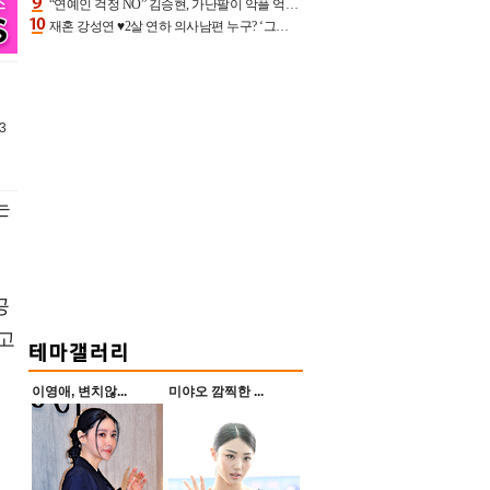
“연예인 걱정 NO” 김승현, 가난팔이 악플 억울할만‥아내+딸과 日 여행
재혼 강성연 ♥2살 연하 의사남편 누구? ‘그알’ 자문의에 훈남 비주얼 초엘리트 스펙 [종합]
33
는
공
고
이영애, 변치않...
미야오 깜찍한 ...