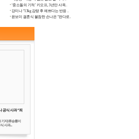
‘중소돌의 기적’ 키오프, 3년만 사옥..
강미나 “13kg 감량 후 예쁘다는 반응 ..
윤보미 결혼식 불참한 손나은 “판다로..
 공식 사과 “죄
하 기자]류승룡이
 사과...