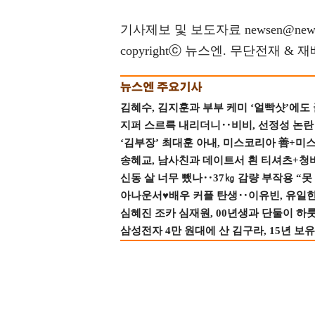
기사제보 및 보도자료 newsen@news
copyrightⓒ 뉴스엔. 무단전재 & 
김혜수, 김지훈과 부부 케미 ‘얼빡샷’에도
지퍼 스르륵 내리더니‥비비, 선정성 논란 터
‘김부장’ 최대훈 아내, 미스코리아 善+미
송혜교, 남사친과 데이트서 흰 티셔츠+청
신동 살 너무 뺐나‥37㎏ 감량 부작용 “못
아나운서♥배우 커플 탄생‥이유빈, 유일한 최
심혜진 조카 심재원, 00년생과 단둘이 하룻밤
삼성전자 4만 원대에 산 김구라, 15년 보유