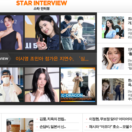
트
개그
[
자]
리즈
안
‘황
[
정
‘킬.
한
욕..
[
이
루언
-
김풍, 치욕의 전립...
-
이정현, 무보정 맞아? 어마어마한
-
손담비, 일본서 신...
-
채시라 “아프다” 호소→모델 이소