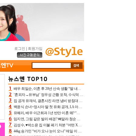
로그인
|
회원가입
배우 최일순, 이혼 후 20년 산속 생활 “딸 내가 버렸다고 원망‥맘 아파”(특종)[어제TV]
‘혼외자→유부남’ 정우성 근황 포착, 수식억 해킹 피해 후배 만났다 “존경하는”
집 공개 유재석, 결혼사진 라면 냄비 받침대 되고 분노‥가족사진도 피해(놀뭐)[어제TV]
백윤식 손녀+정시아 딸 첫 유화 공개, LA 아트쇼→서울국제조각페스타 작가다운 수준급 실력
유혜리, 배우 이근희과 1년 반만 이혼 왜? “식칼 꽂고 의자 던져” 충격 폭로(특종)[어제TV]
임지연, 그림 같은 발리 배경? 뼈말라 청순 비키니 핏에 상대 안 되네
김성수, ♥박소윤 집 이불 폐기 처분 “어떤 X이랑 썼을지 몰라” 질투(신랑수업2)[어제TV]
44kg 송가인 “비가 오나 눈이 오나” 매일 이 운동, 허벅지 근육량 상승+체지방 감소