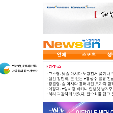
고소영, 낮술 마시다 노량진서 쫓겨나 “점
임신 김민희, 돈 없는 ♥홍상수 불륜 진심
장원영, 술 마시다 흘러내린 옷자락 
이정재, ♥임세령 비키니 인생샷 남겨주
혜리 과감하게 벗었다, 탄수화물 끊고 끈