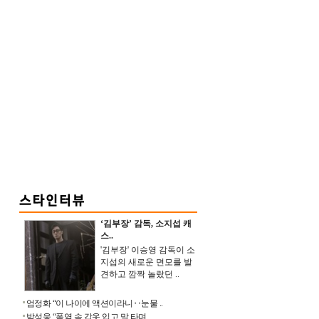
‘김부장’ 감독, 소지섭 캐
스..
'김부장' 이승영 감독이 소
지섭의 새로운 면모를 발
견하고 깜짝 놀랐던 ..
엄정화 “이 나이에 액션이라니‥눈물 ..
박성웅 “폭염 속 갑옷 입고 말 타며 ..