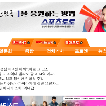
심 때 4병 마셔”(바로 그 고소...
…100억대 빌라도 팔고 14억 아파...
깜짝…리즈 갱신한 인형 비주얼
는 다정남‥파파라치에 걸린 11년차...
 비니키 소화 ‘역대급’