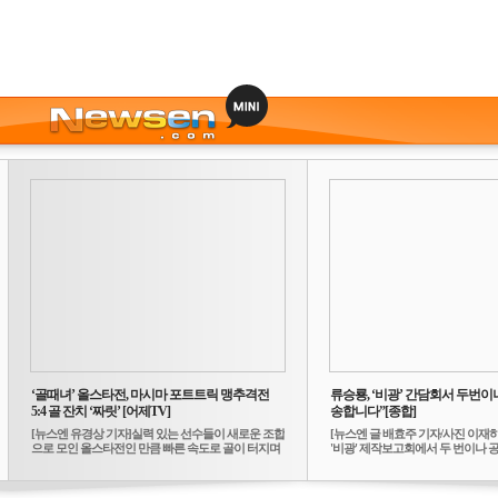
‘골때녀’ 올스타전, 마시마 포트트릭 맹추격전
류승룡, ‘비광’ 간담회서 두번이나
5:4 골 잔치 ‘짜릿’ [어제TV]
송합니다”[종합]
[뉴스엔 유경상 기자]실력 있는 선수들이 새로운 조합
[뉴스엔 글 배효주 기자/사진 이재
으로 모인 올스타전인 만큼 빠른 속도로 골이 터지며
'비광' 제작보고회에서 두 번이나 공식
...