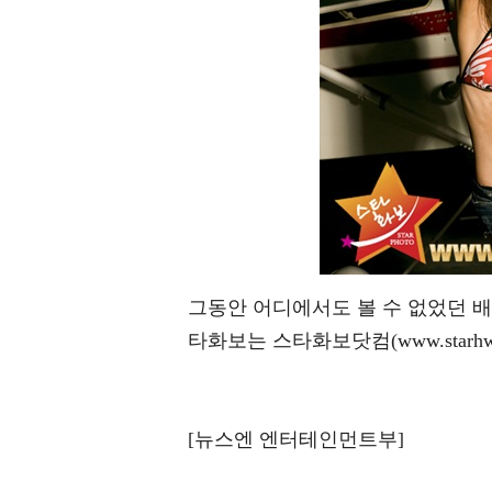
그동안 어디에서도 볼 수 없었던 
타화보는 스타화보닷컴(www.starhw
[뉴스엔 엔터테인먼트부]