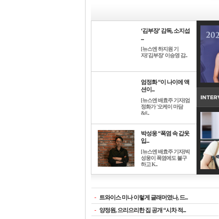
‘김부장’ 감독, 소지섭
...
[뉴스엔 하지원 기
자]'김부장' 이승영 감..
엄정화 “이 나이에 액
션이...
[뉴스엔 배효주 기자]엄
정화가 '오케이 마담
&#..
박성웅 “폭염 속 갑옷
입...
[뉴스엔 배효주 기자]박
성웅이 폭염에도 불구
하고 K..
-
트와이스 미나 이렇게 글래머였나, 드...
-
양정원, 으리으리한 집 공개 “시차 적...