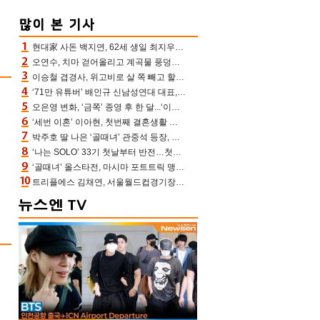
현대家 사돈 백지연, 62세 생일 최지우와 “올해도 함께” 이영애 신애라도 축하
오연수, 치마 걷어올리고 계곡물 풍덩‥무더위 잊은 제주 휴가
이승철 겹경사, 위고비로 살 쪽 빼고 할아버지 된다‥마음으로 낳은 딸 임신 자랑(유퀴즈)
‘71만 유튜버’ 배인규 신남성연대 대표, 오늘(5일) 숨진 채 발견…향년 36세
오은영 변화, ‘금쪽’ 종영 후 한 달...‘이것’ 끊고 살 뺀 모습 포착 “날씬하다!”
‘세번 이혼’ 이아현, 첫번째 결혼생활 떠올리며 눈물 “첫 남편에 미안해”(새롭게하소서)
박주호 딸 나은 ‘골때녀’ 관중석 등장, 김민재 복제인간 보고 혼란 [결정적장면]
‘나는 SOLO’ 33기 첫날부터 반전…첫인상 0표 영호, 호감남 급부상
‘골때녀’ 올스타전, 마시마 포트트릭 맹추격전 5:4 골 잔치 ‘짜릿’ [어제TV]
트리플에스 김채연, 서울월드컵경기장에 뜬 맨시티 여신 [포토엔HD]