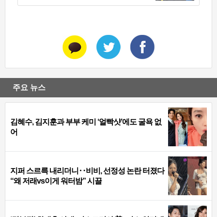
주요 뉴스
김혜수, 김지훈과 부부 케미 ‘얼빡샷’에도 굴욕 없
어
지퍼 스르륵 내리더니‥비비, 선정성 논란 터졌다
“왜 저래vs이게 워터밤” 시끌