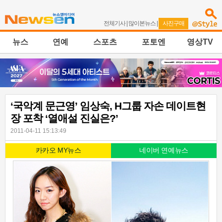
전체기사
|
많이본뉴스
|
사진구매
뉴스
연예
스포츠
포토엔
영상TV
‘국악계 문근영’ 임상숙, H그룹 자손 데이트현
장 포착 ‘열애설 진실은?’
2011-04-11 15:13:49
카카오 MY뉴스
네이버 연예뉴스