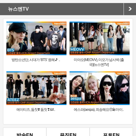
뉴스엔TV
방탄소년단, 시대가 ‘BTS’ 원해🎵 ..
미야오(MEOVV), 미모가 넘사벽 (출
국)[뉴스엔TV]
에이티즈, 둠칫❣️ 둠칫❣&#..
에스파(aespa), 죄송해요🥺🎤마이..
방송EN
뮤직EN
포토EN