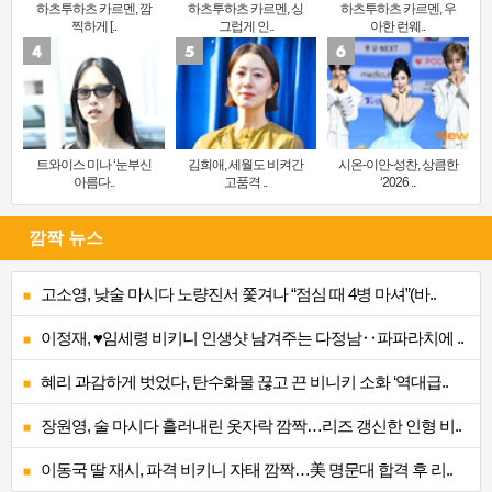
하츠투하츠 카르멘, 깜
하츠투하츠 카르멘, 싱
하츠투하츠 카르멘, 우
찍하게 [..
그럽게 인..
아한 런웨..
트와이스 미나 ‘눈부신
김희애, 세월도 비켜간
시온-이안-성찬, 상큼한
아름다..
고품격 ..
‘2026 ..
깜짝 뉴스
고소영, 낮술 마시다 노량진서 쫓겨나 “점심 때 4병 마셔”(바..
이정재, ♥임세령 비키니 인생샷 남겨주는 다정남‥파파라치에 ..
혜리 과감하게 벗었다, 탄수화물 끊고 끈 비니키 소화 ‘역대급..
장원영, 술 마시다 흘러내린 옷자락 깜짝…리즈 갱신한 인형 비..
이동국 딸 재시, 파격 비키니 자태 깜짝…美 명문대 합격 후 리..