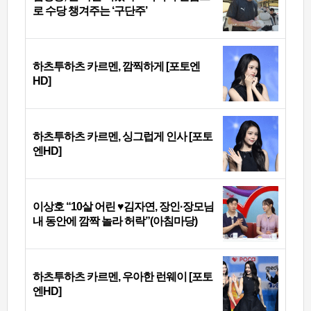
로 수당 챙겨주는 ‘구단주’
하츠투하츠 카르멘, 깜찍하게 [포토엔
HD]
하츠투하츠 카르멘, 싱그럽게 인사 [포토
엔HD]
이상호 “10살 어린 ♥김자연, 장인·장모님
내 동안에 깜짝 놀라 허락”(아침마당)
하츠투하츠 카르멘, 우아한 런웨이 [포토
엔HD]