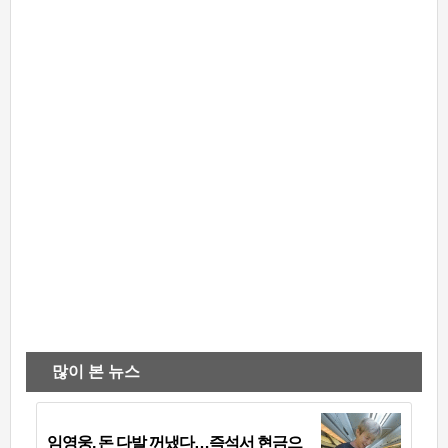
많이 본 뉴스
임영웅, 돈 다발 꺼냈다…즉석서 현금으