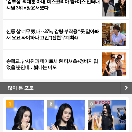
‘김부장’ 최대훈 아내, 미스코리아 善+미스 인터내
셔널 3위 ♥장윤서였다
신동 살 너무 뺐나‥37㎏ 감량 부작용 “못 알아봐
서 요요 와야하나 고민”(전현무계획4)
송혜교, 남사친과 데이트서 흰 티셔츠+청바지 입
었을 뿐인데…빛나는 미모
많이 본 포토