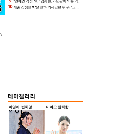
“연예인 걱정 NO” 김승현, 가난팔이 악플 억울할만‥아내+딸과 日 여행
재혼 강성연 ♥2살 연하 의사남편 누구? ‘그알’ 자문의에 훈남 비주얼 초엘리트 스펙 [종합]
3
이영애, 변치않...
미야오 깜찍한 ...