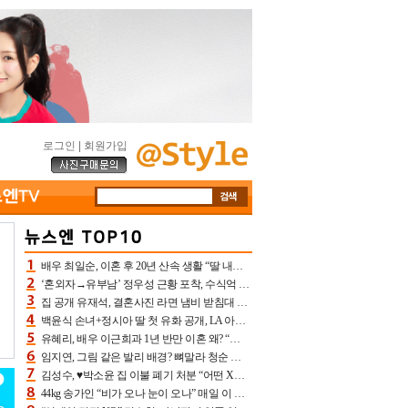
로그인
|
회원가입
배우 최일순, 이혼 후 20년 산속 생활 “딸 내가 버렸다고 원망‥맘 아파”(특종)[어제TV]
‘혼외자→유부남’ 정우성 근황 포착, 수식억 해킹 피해 후배 만났다 “존경하는”
집 공개 유재석, 결혼사진 라면 냄비 받침대 되고 분노‥가족사진도 피해(놀뭐)[어제TV]
백윤식 손녀+정시아 딸 첫 유화 공개, LA 아트쇼→서울국제조각페스타 작가다운 수준급 실력
유혜리, 배우 이근희과 1년 반만 이혼 왜? “식칼 꽂고 의자 던져” 충격 폭로(특종)[어제TV]
임지연, 그림 같은 발리 배경? 뼈말라 청순 비키니 핏에 상대 안 되네
김성수, ♥박소윤 집 이불 폐기 처분 “어떤 X이랑 썼을지 몰라” 질투(신랑수업2)[어제TV]
44kg 송가인 “비가 오나 눈이 오나” 매일 이 운동, 허벅지 근육량 상승+체지방 감소