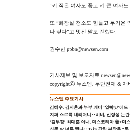
“키 작은 여자도 좋고 키 큰 여자도
또 “화장실 청소도 힘들고 무거운 
나 싶다”고 멋진 말도 전했다.
권수빈 ppbn@newsen.com
기사제보 및 보도자료 newsen@news
copyrightⓒ 뉴스엔. 무단전재 & 
김혜수, 김지훈과 부부 케미 ‘얼빡샷’에도
지퍼 스르륵 내리더니‥비비, 선정성 논란 터
‘김부장’ 최대훈 아내, 미스코리아 善+미
신동 살 너무 뺐나‥37㎏ 감량 부작용 “못