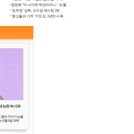
엄정화 “이 나이에 액션이라니‥눈물 ..
‘김부장’ 감독, 소지섭 캐스팅 2번 ..
‘중소돌의 기적’ 키오프, 3년만 사옥..
대 논란 속 사과
 멤버 지수가 눈물
 8월 8일 데뷔