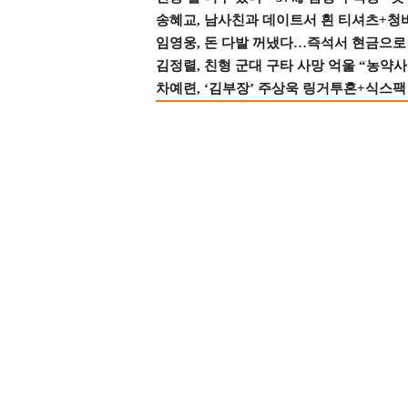
송혜교, 남사친과 데이트서 흰 티셔츠+청
임영웅, 돈 다발 꺼냈다…즉석서 현금으로 
김정렬, 친형 군대 구타 사망 억울 “농약사
차예련, ‘김부장’ 주상욱 링거투혼+식스팩 