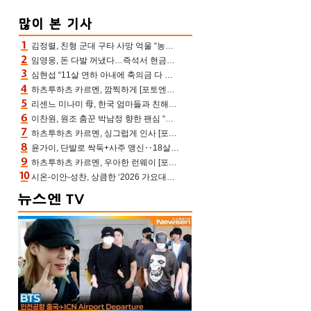
김정렬, 친형 군대 구타 사망 억울 “농약사 처리, 범인 찾았지만…엄마는 이미 치매”(데이앤나잇)
임영웅, 돈 다발 꺼냈다…즉석서 현금으로 수당 챙겨주는 ‘구단주’
심현섭 “11살 연하 아내에 축의금 다 뺏겨, 집도 아내 명의” (동치미)[결정적장면]
하츠투하츠 카르멘, 깜찍하게 [포토엔HD]
리센느 미나미 母, 한국 엄마들과 친해진 비결=BTS “최애 정국 얘기로 통해”(전참시)
이찬원, 원조 춤꾼 박남정 향한 팬심 “어머님 잘 계시지” 폭소(불후)
하츠투하츠 카르멘, 싱그럽게 인사 [포토엔HD]
윤가이, 단발로 싹둑+사주 맹신‥18살 연상 ♥장기하 반한 엉뚱·열정 매력(전참시)
하츠투하츠 카르멘, 우아한 런웨이 [포토엔HD]
시온-이안-성찬, 상큼한 ‘2026 가요대전 썸머’ MC [포토엔HD]