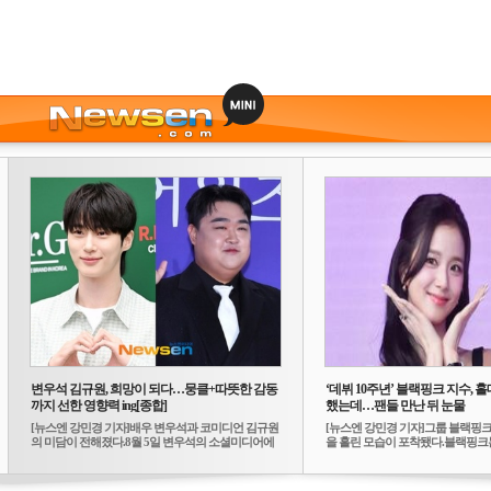
변우석 김규원, 희망이 되다…뭉클+따뜻한 감동
‘데뷔 10주년’ 블랙핑크 지수, 홀
까지 선한 영향력 ing[종합]
했는데…팬들 만난 뒤 눈물
[뉴스엔 강민경 기자]배우 변우석과 코미디언 김규원
[뉴스엔 강민경 기자]그룹 블랙핑크
의 미담이 전해졌다.8월 5일 변우석의 소셜미디어에
을 흘린 모습이 포착됐다.블랙핑크는
는 ...
10...