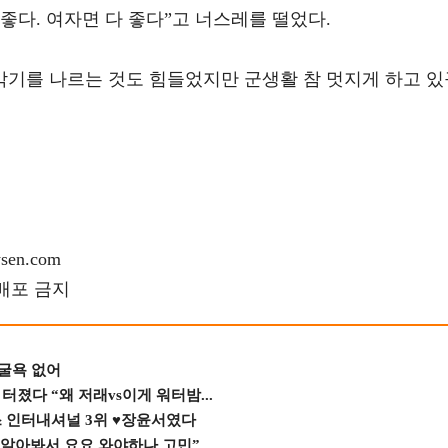
 좋다. 여자면 다 좋다”고 너스레를 떨었다.
악기를 나르는 것도 힘들었지만 군생활 참 멋지게 하고 있
en.com
재배포 금지
 굴욕 없어
졌다 “왜 저래vs이게 워터밤...
스 인터내셔널 3위 ♥장윤서였다
 알아봐서 요요 와야하나 고민”...