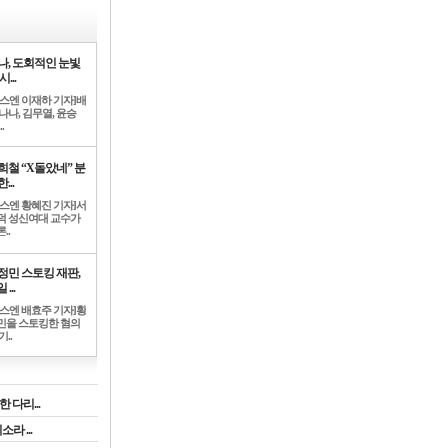
나, 도회적인 눈빛
시...
뉴스엔 이재하 기자]배
나나, 김무열, 윤승
.
희철 “X돌았네” 분
...
뉴스엔 황혜진 기자]서
덕 성신여대 교수가
..
정민 스토킹 재판,
 ...
뉴스엔 배효주 기자]황
민을 스토킹한 혐의
기..
 다리...
라 ...