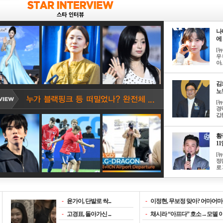
나
에 
[
우 
아, .
김
노한
[
경
갑론
황
11일
[
정
로 
-
윤가이, 단발로 싹...
-
이정현, 무보정 맞아? 어마어마한
-
고경표, 돌아가신 ...
-
채시라 “아프다” 호소→모델 이소