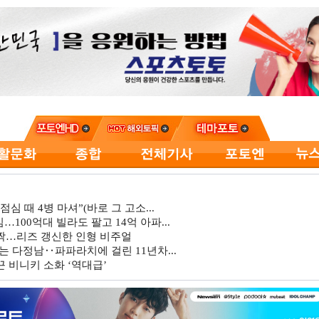
심 때 4병 마셔”(바로 그 고소...
…100억대 빌라도 팔고 14억 아파...
깜짝…리즈 갱신한 인형 비주얼
는 다정남‥파파라치에 걸린 11년차...
 비니키 소화 ‘역대급’