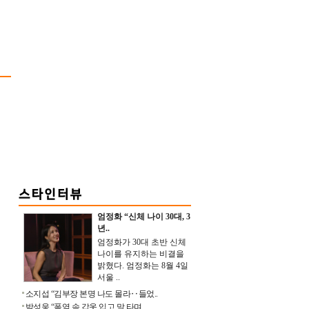
엄정화 “신체 나이 30대, 3
년..
엄정화가 30대 초반 신체
나이를 유지하는 비결을
밝혔다. 엄정화는 8월 4일
서울 ..
소지섭 “김부장 본명 나도 몰라‥들었..
박성웅 “폭염 속 갑옷 입고 말 타며 ..