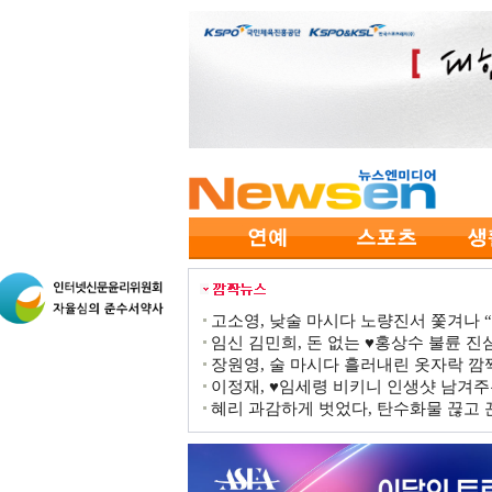
고소영, 낮술 마시다 노량진서 쫓겨나 “점
임신 김민희, 돈 없는 ♥홍상수 불륜 진심
장원영, 술 마시다 흘러내린 옷자락 
이정재, ♥임세령 비키니 인생샷 남겨주
혜리 과감하게 벗었다, 탄수화물 끊고 끈