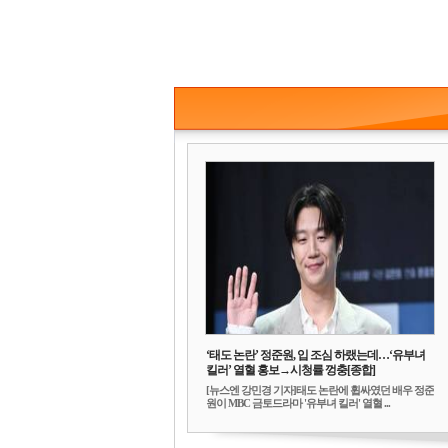
‘태도 논란’ 정준원, 입 조심 하랬는데…‘유부녀
킬러’ 열혈 홍보→시청률 껑충[종합]
[뉴스엔 강민경 기자]태도 논란에 휩싸였던 배우 정준
원이 MBC 금토드라마 '유부녀 킬러' 열혈 ...