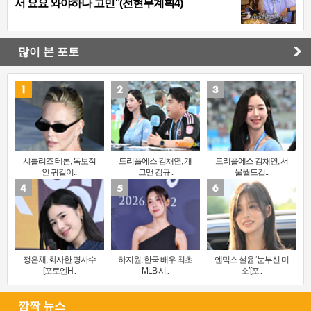
서 요요 와야하나 고민”(전현무계획4)
많이 본 포토
샤를리즈 테론, 독보적
트리플에스 김채연, 개
트리플에스 김채연, 서
인 귀걸이..
그맨 김규..
울월드컵..
정은채, 화사한 명사수
하지원, 한국 배우 최초
엔믹스 설윤 ‘눈부신 미
[포토엔H..
MLB 시..
소’[포..
깜짝 뉴스