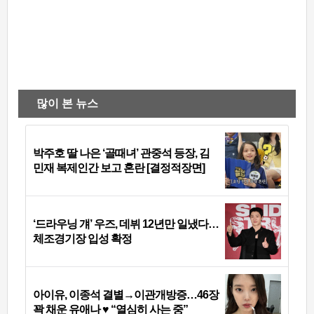
많이 본 뉴스
박주호 딸 나은 ‘골때녀’ 관중석 등장, 김
민재 복제인간 보고 혼란 [결정적장면]
‘드라우닝 걔’ 우즈, 데뷔 12년만 일냈다…
체조경기장 입성 확정
아이유, 이종석 결별→이관개방증…46장
꽉 채운 유애나 ♥ “열심히 사는 중”