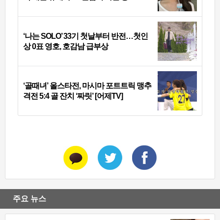
‘나는 SOLO’ 33기 첫날부터 반전…첫인
상 0표 영호, 호감남 급부상
‘골때녀’ 올스타전, 마시마 포트트릭 맹추
격전 5:4 골 잔치 ‘짜릿’ [어제TV]
주요 뉴스