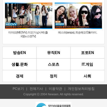
미야오(MEOVV), 미모가 넘사벽 (출
에스파(aespa), 죄송해요🥺🎤마이..
국)[뉴스엔TV]
방송EN
뮤직EN
포토EN
생활.문화
스포츠
IT.게임
경제
정치
사회
PC보기
|
전체기사
|
이용약관
|
개인정보처리방침
Copyright ⓒ 2004 Newsen. All rights reserved.