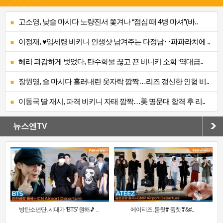
고소영, 낮술 마시다 노량진서 쫓겨나 “점심 때 4병 마셔”(바..
이정재, ♥임세령 비키니 인생샷 남겨주는 다정남‥파파라치에 ..
혜리 과감하게 벗었다, 탄수화물 끊고 끈 비니키 소화 ‘역대급..
장원영, 술 마시다 흘러내린 옷자락 깜짝…리즈 갱신한 인형 비..
이동국 딸 재시, 파격 비키니 자태 깜짝…美 명문대 합격 후 리..
뉴스엔TV
방탄소년단, 시대가 ‘BTS’ 원해🎵 ..
에이티즈, 둠칫❣️ 둠칫❣&#..