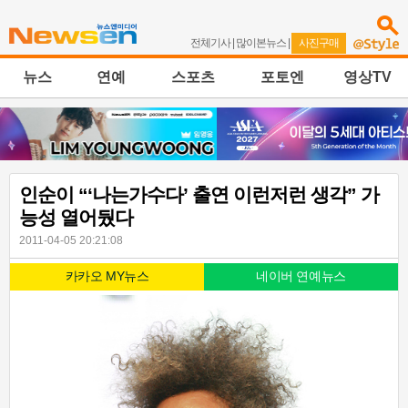
전체기사
|
많이본뉴스
|
사진구매
뉴스
연예
스포츠
포토엔
영상TV
인순이 “‘나는가수다’ 출연 이런저런 생각” 가
능성 열어뒀다
2011-04-05 20:21:08
카카오 MY뉴스
네이버 연예뉴스