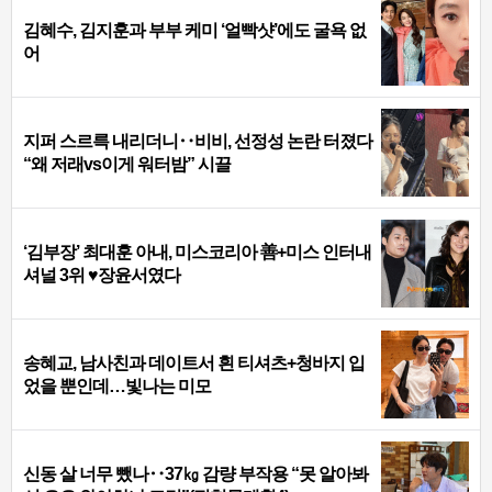
김혜수, 김지훈과 부부 케미 ‘얼빡샷’에도 굴욕 없
어
지퍼 스르륵 내리더니‥비비, 선정성 논란 터졌다
“왜 저래vs이게 워터밤” 시끌
‘김부장’ 최대훈 아내, 미스코리아 善+미스 인터내
셔널 3위 ♥장윤서였다
송혜교, 남사친과 데이트서 흰 티셔츠+청바지 입
었을 뿐인데…빛나는 미모
신동 살 너무 뺐나‥37㎏ 감량 부작용 “못 알아봐