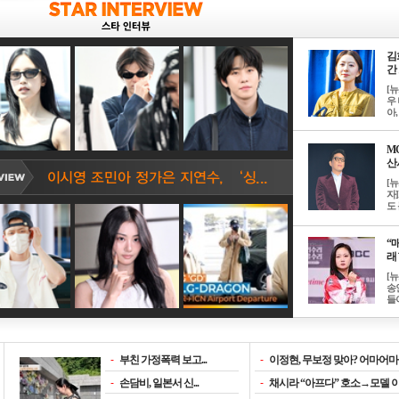
김
간 
[
우 
아, .
M
산서
[
자
도 
“매
래 
[
송
들이
-
부친 가정폭력 보고...
-
이정현, 무보정 맞아? 어마어마한
-
손담비, 일본서 신...
-
채시라 “아프다” 호소→모델 이소