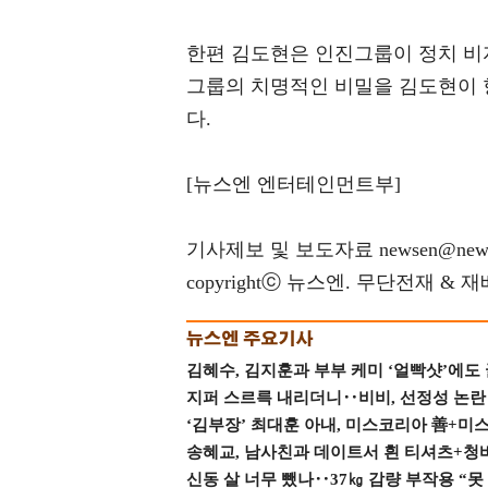
한편 김도현은 인진그룹이 정치 비
그룹의 치명적인 비밀을 김도현이 
다.
[뉴스엔 엔터테인먼트부]
기사제보 및 보도자료 newsen@news
copyrightⓒ 뉴스엔. 무단전재 & 
김혜수, 김지훈과 부부 케미 ‘얼빡샷’에도
지퍼 스르륵 내리더니‥비비, 선정성 논란 터
‘김부장’ 최대훈 아내, 미스코리아 善+미
송혜교, 남사친과 데이트서 흰 티셔츠+청
신동 살 너무 뺐나‥37㎏ 감량 부작용 “못