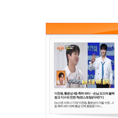
이찬원, 황윤성 4등 축하 파티‥손님 모으려 블랙
핑크 지수와 친한 척(편스토랑)[어제TV]
[뉴스엔 서유나 기자]'이찬원, 황윤성이 아들 수준…4
등 축하 파티 위해 황금 인맥 총동원'가수 ...