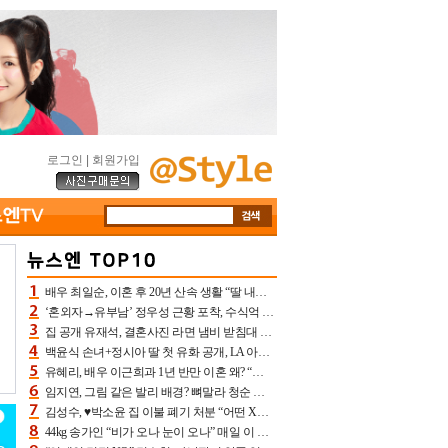
로그인
|
회원가입
배우 최일순, 이혼 후 20년 산속 생활 “딸 내가 버렸다고 원망‥맘 아파”(특종)[어제TV]
‘혼외자→유부남’ 정우성 근황 포착, 수식억 해킹 피해 후배 만났다 “존경하는”
집 공개 유재석, 결혼사진 라면 냄비 받침대 되고 분노‥가족사진도 피해(놀뭐)[어제TV]
백윤식 손녀+정시아 딸 첫 유화 공개, LA 아트쇼→서울국제조각페스타 작가다운 수준급 실력
유혜리, 배우 이근희과 1년 반만 이혼 왜? “식칼 꽂고 의자 던져” 충격 폭로(특종)[어제TV]
임지연, 그림 같은 발리 배경? 뼈말라 청순 비키니 핏에 상대 안 되네
김성수, ♥박소윤 집 이불 폐기 처분 “어떤 X이랑 썼을지 몰라” 질투(신랑수업2)[어제TV]
44kg 송가인 “비가 오나 눈이 오나” 매일 이 운동, 허벅지 근육량 상승+체지방 감소