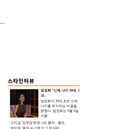
엄정화 “신체 나이 30대, 3
년..
엄정화가 30대 초반 신체
나이를 유지하는 비결을
밝혔다. 엄정화는 8월 4일
서울 ..
소지섭 “김부장 본명 나도 몰라‥들었..
박성웅 “폭염 속 갑옷 입고 말 타며 ..