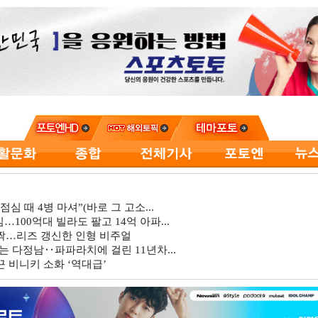
심 때 4병 마셔”(바로 그 고소...
…100억대 빌라도 팔고 14억 아파...
깜짝…리즈 갱신한 인형 비주얼
는 다정남‥파파라치에 걸린 11년차...
 비니키 소화 ‘역대급’