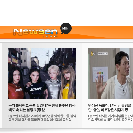
누가 블랙핑크 등 떠밀었나? 완전체 10주년 행사
밖에선 폭로전, TV선 싱글벙글
에도 속 타는 블링크 [종합]
면’ 출연, 피로감은 시청자 몫
[뉴스엔 하지원 기자]데뷔 10주년을 맞이한 그룹 블랙
[뉴스엔 하지원 기자]사생활 논란에
핑크 기념 행사를 둘러싼 팬들의 아쉬움이 좀처럼
민의 SBS 예능 '틈만 나면,' 출연분이 
가...