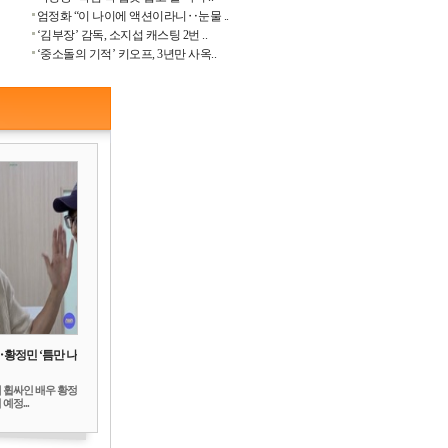
엄정화 “이 나이에 액션이라니‥눈물 ..
‘김부장’ 감독, 소지섭 캐스팅 2번 ..
‘중소돌의 기적’ 키오프, 3년만 사옥..
‥황정민 ‘틈만 나
 휩싸인 배우 황정
예정...