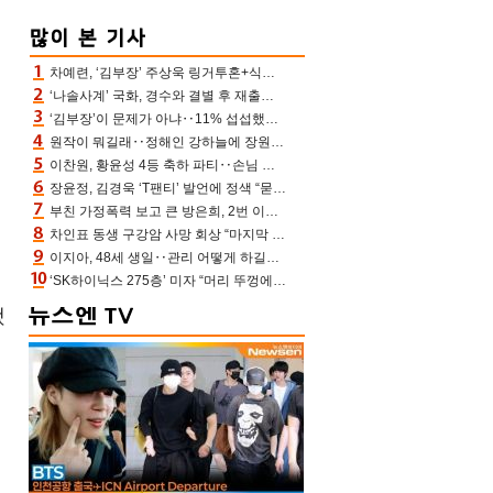
차예련, ‘김부장’ 주상욱 링거투혼+식스팩 비화 “옷 벗는데 아저씨는 안 된다고”(차장금)
‘나솔사계’ 국화, 경수와 결별 후 재출연…첫인상 3표 몰표
‘김부장’이 문제가 아냐‥11% 섭섭했던 ‘재벌X형사2’ 돈·빽 총동원해 컴백 [TV보고서]
원작이 뭐길래‥정해인 강하늘에 장원영까지 참여한 이 영화
이찬원, 황윤성 4등 축하 파티‥손님 모으려 블랙핑크 지수와 친한 척(편스토랑)[어제TV]
장윤정, 김경욱 ‘T팬티’ 발언에 정색 “묻지 않았는데, 그것도 성희롱”(장공장)
부친 가정폭력 보고 큰 방은희, 2번 이혼 후 잠수→母 고독사에 자책(특종세상)[어제TV]
차인표 동생 구강암 사망 회상 “마지막 순간 동생 손 잡아준 신애라, 두고두고 고마워” (신애라이프)
이지아, 48세 생일‥관리 어떻게 하길래 놀라운 동안 미모
‘SK하이닉스 275층’ 미자 “머리 뚜껑에서 사, 주식만 안 해도 돈 버는 것”
했
교
정