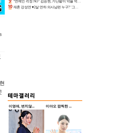
“연예인 걱정 NO” 김승현, 가난팔이 악플 억울할만‥아내+딸과 日 여행
재혼 강성연 ♥2살 연하 의사남편 누구? ‘그알’ 자문의에 훈남 비주얼 초엘리트 스펙 [종합]
6
있
도현
곳
이영애, 변치않...
미야오 깜찍한 ...