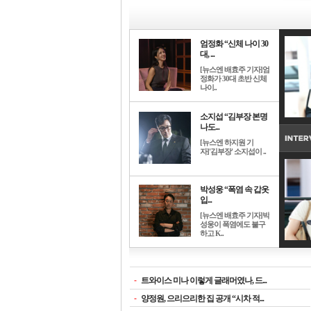
엄정화 “신체 나이 30
대, ...
[뉴스엔 배효주 기자]엄
정화가 30대 초반 신체
나이..
소지섭 “김부장 본명
나도...
[뉴스엔 하지원 기
자]'김부장' 소지섭이 ..
박성웅 “폭염 속 갑옷
입...
[뉴스엔 배효주 기자]박
성웅이 폭염에도 불구
하고 K..
-
트와이스 미나 이렇게 글래머였나, 드...
-
양정원, 으리으리한 집 공개 “시차 적...