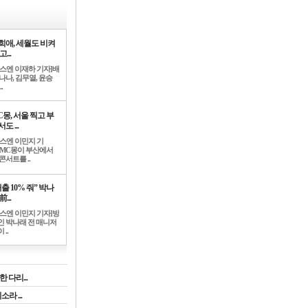
희애, 세월도 비켜
고...
뉴스엔 이재하 기자]배
나나, 김무열, 윤승
.
C몽, 서울 찍고 부
도 ...
뉴스엔 이민지 기
]MC몽이 부산에서
콘서트를 ..
출 10% 줘” 박나
前...
뉴스엔 이민지 기자]방
인 박나래 전 매니저
 ..
 다리...
라 ...