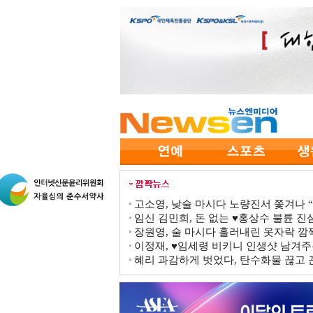
고소영, 낮술 마시다 노량진서 쫓겨나 “점
임신 김민희, 돈 없는 ♥홍상수 불륜 진심
장원영, 술 마시다 흘러내린 옷자락 
이정재, ♥임세령 비키니 인생샷 남겨주
혜리 과감하게 벗었다, 탄수화물 끊고 끈