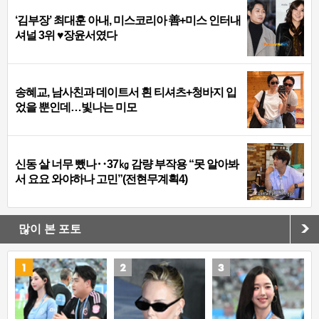
‘김부장’ 최대훈 아내, 미스코리아 善+미스 인터내
셔널 3위 ♥장윤서였다
송혜교, 남사친과 데이트서 흰 티셔츠+청바지 입
었을 뿐인데…빛나는 미모
신동 살 너무 뺐나‥37㎏ 감량 부작용 “못 알아봐
서 요요 와야하나 고민”(전현무계획4)
많이 본 포토