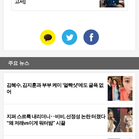
고서]
주요 뉴스
김혜수, 김지훈과 부부 케미 ‘얼빡샷’에도 굴욕 없
어
지퍼 스르륵 내리더니‥비비, 선정성 논란 터졌다
“왜 저래vs이게 워터밤” 시끌