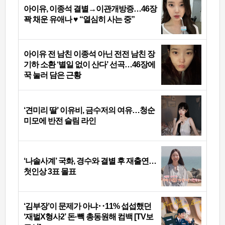
아이유, 이종석 결별→이관개방증…46장
꽉 채운 유애나 ♥ “열심히 사는 중”
아이유 전 남친 이종석 아닌 전전 남친 장
기하 소환 ‘별일 없이 산다’ 선곡…46장에
꾹 눌러 담은 근황
‘견미리 딸’ 이유비, 금수저의 여유…청순
미모에 반전 슬림 라인
‘나솔사계’ 국화, 경수와 결별 후 재출연…
첫인상 3표 몰표
‘김부장’이 문제가 아냐‥11% 섭섭했던
‘재벌X형사2’ 돈·빽 총동원해 컴백 [TV보