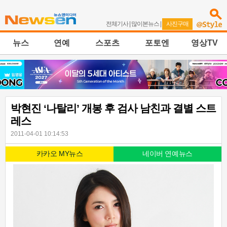
전체기사
|
많이본뉴스
|
사진구매
뉴스
연예
스포츠
포토엔
영상TV
박현진 ‘나탈리’ 개봉 후 검사 남친과 결별 스트
레스
2011-04-01 10:14:53
카카오 MY뉴스
네이버 연예뉴스