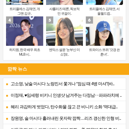
트리플에스 김채연, 개
샤를리즈 테론, 독보적
트리플에스 김채연, 서
그맨 김규..
인 귀걸이..
울월드컵..
하지원, 한국 배우 최초
엔믹스 설윤 ‘눈부신 미
트와이스 쯔위 ‘갓경 쓴
MLB 시..
소’[포..
훈녀’..
깜짝 뉴스
고소영, 낮술 마시다 노량진서 쫓겨나 “점심 때 4병 마셔”(바..
이정재, ♥임세령 비키니 인생샷 남겨주는 다정남‥파파라치에 ..
혜리 과감하게 벗었다, 탄수화물 끊고 끈 비니키 소화 ‘역대급..
장원영, 술 마시다 흘러내린 옷자락 깜짝…리즈 갱신한 인형 비..