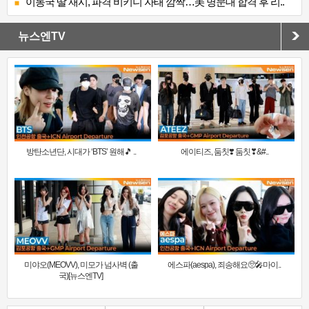
이동국 딸 재시, 파격 비키니 자태 깜짝…美 명문대 합격 후 리..
뉴스엔TV
방탄소년단, 시대가 ‘BTS’ 원해🎵 ..
에이티즈, 둠칫❣️ 둠칫❣&#..
미야오(MEOVV), 미모가 넘사벽 (출
에스파(aespa), 죄송해요🥺🎤마이..
국)[뉴스엔TV]