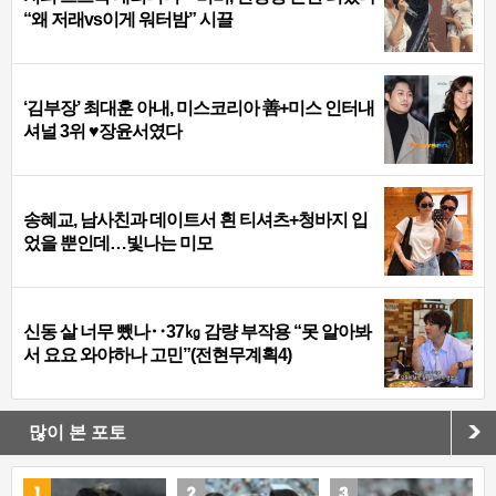
“왜 저래vs이게 워터밤” 시끌
‘김부장’ 최대훈 아내, 미스코리아 善+미스 인터내
셔널 3위 ♥장윤서였다
송혜교, 남사친과 데이트서 흰 티셔츠+청바지 입
었을 뿐인데…빛나는 미모
신동 살 너무 뺐나‥37㎏ 감량 부작용 “못 알아봐
서 요요 와야하나 고민”(전현무계획4)
많이 본 포토