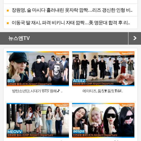
장원영, 술 마시다 흘러내린 옷자락 깜짝…리즈 갱신한 인형 비..
이동국 딸 재시, 파격 비키니 자태 깜짝…美 명문대 합격 후 리..
뉴스엔TV
방탄소년단, 시대가 ‘BTS’ 원해🎵 ..
에이티즈, 둠칫❣️ 둠칫❣&#..