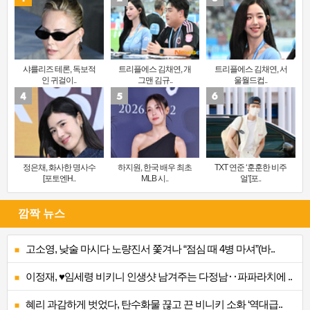
샤를리즈 테론, 독보적
트리플에스 김채연, 개
트리플에스 김채연, 서
인 귀걸이..
그맨 김규..
울월드컵..
정은채, 화사한 명사수
하지원, 한국 배우 최초
TXT 연준 ‘훈훈한 비주
[포토엔H..
MLB 시..
얼’[포..
깜짝 뉴스
고소영, 낮술 마시다 노량진서 쫓겨나 “점심 때 4병 마셔”(바..
이정재, ♥임세령 비키니 인생샷 남겨주는 다정남‥파파라치에 ..
혜리 과감하게 벗었다, 탄수화물 끊고 끈 비니키 소화 ‘역대급..