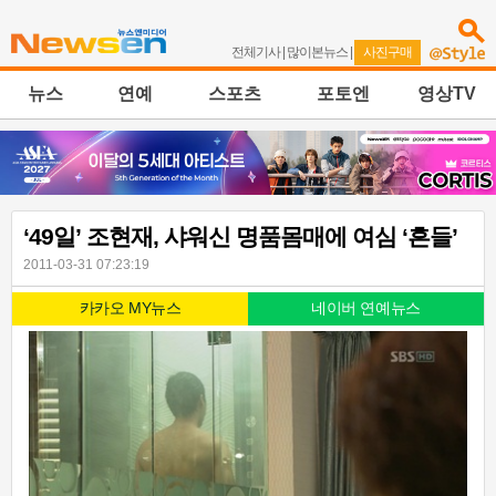
전체기사
|
많이본뉴스
|
사진구매
뉴스
연예
스포츠
포토엔
영상TV
‘49일’ 조현재, 샤워신 명품몸매에 여심 ‘흔들’
2011-03-31 07:23:19
카카오 MY뉴스
네이버 연예뉴스