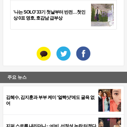
‘나는 SOLO’ 33기 첫날부터 반전…첫인
상 0표 영호, 호감남 급부상
주요 뉴스
김혜수, 김지훈과 부부 케미 ‘얼빡샷’에도 굴욕 없
어
지퍼 스르륵 내리더니‥비비, 선정성 논란 터졌다