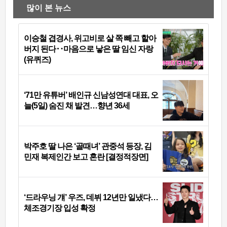
많이 본 뉴스
이승철 겹경사, 위고비로 살 쪽 빼고 할아
버지 된다‥마음으로 낳은 딸 임신 자랑
(유퀴즈)
‘71만 유튜버’ 배인규 신남성연대 대표, 오
늘(5일) 숨진 채 발견…향년 36세
박주호 딸 나은 ‘골때녀’ 관중석 등장, 김
민재 복제인간 보고 혼란 [결정적장면]
‘드라우닝 걔’ 우즈, 데뷔 12년만 일냈다…
체조경기장 입성 확정