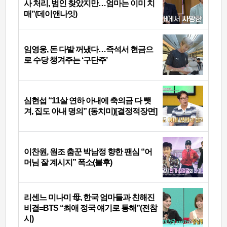
사 처리, 범인 찾았지만…엄마는 이미 치
매”(데이앤나잇)
임영웅, 돈 다발 꺼냈다…즉석서 현금으
로 수당 챙겨주는 ‘구단주’
심현섭 “11살 연하 아내에 축의금 다 뺏
겨, 집도 아내 명의” (동치미)[결정적장면]
이찬원, 원조 춤꾼 박남정 향한 팬심 “어
머님 잘 계시지” 폭소(불후)
리센느 미나미 母, 한국 엄마들과 친해진
비결=BTS “최애 정국 얘기로 통해”(전참
시)