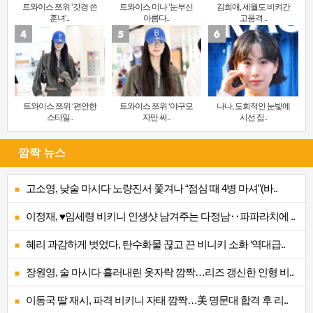
트와이스 쯔위 ‘갓경 쓴
트와이스 미나 ‘눈부신
김희애, 세월도 비켜간
훈녀’..
아름다..
고품격 ..
트와이스 쯔위 ‘편안한
트와이스 쯔위 ‘야구모
나나, 도회적인 눈빛에
스타일..
자만 써..
시선 집..
깜짝 뉴스
고소영, 낮술 마시다 노량진서 쫓겨나 “점심 때 4병 마셔”(바..
이정재, ♥임세령 비키니 인생샷 남겨주는 다정남‥파파라치에 ..
혜리 과감하게 벗었다, 탄수화물 끊고 끈 비니키 소화 ‘역대급..
장원영, 술 마시다 흘러내린 옷자락 깜짝…리즈 갱신한 인형 비..
이동국 딸 재시, 파격 비키니 자태 깜짝…美 명문대 합격 후 리..