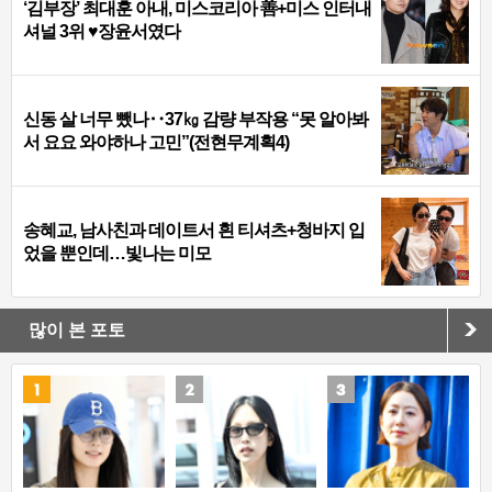
‘김부장’ 최대훈 아내, 미스코리아 善+미스 인터내
셔널 3위 ♥장윤서였다
신동 살 너무 뺐나‥37㎏ 감량 부작용 “못 알아봐
서 요요 와야하나 고민”(전현무계획4)
송혜교, 남사친과 데이트서 흰 티셔츠+청바지 입
었을 뿐인데…빛나는 미모
많이 본 포토