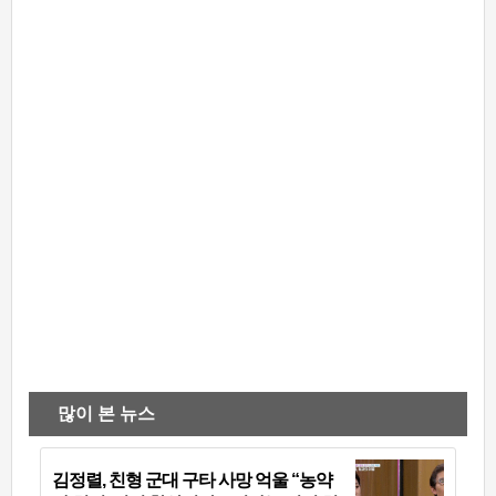
많이 본 뉴스
김정렬, 친형 군대 구타 사망 억울 “농약