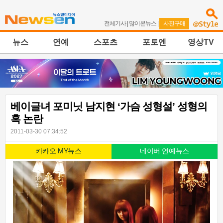
전체기사
|
많이본뉴스
|
사진구매
뉴스
연예
스포츠
포토엔
영상TV
베이글녀 포미닛 남지현 ‘가슴 성형설’ 성형의
혹 논란
2011-03-30 07:34:52
카카오 MY뉴스
네이버 연예뉴스