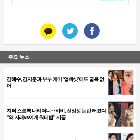
주요 뉴스
김혜수, 김지훈과 부부 케미 ‘얼빡샷’에도 굴욕 없
어
지퍼 스르륵 내리더니‥비비, 선정성 논란 터졌다
“왜 저래vs이게 워터밤” 시끌