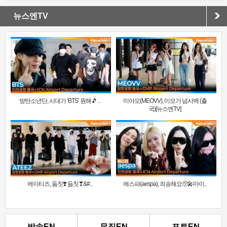
뉴스엔TV
방탄소년단, 시대가 ‘BTS’ 원해🎵 ..
미야오(MEOVV), 미모가 넘사벽 (출
국)[뉴스엔TV]
에이티즈, 둠칫❣️ 둠칫❣&#..
에스파(aespa), 죄송해요🥺🎤마이..
방송EN
뮤직EN
포토EN