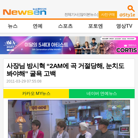
전체기사
|
많이본뉴스
|
사진구매
뉴스
연예
스포츠
포토엔
영상TV
사장님 방시혁 “2AM에 곡 거절당해, 눈치도
봐야해” 굴욕 고백
2011-03-29 07:55:08
카카오 MY뉴스
네이버 연예뉴스