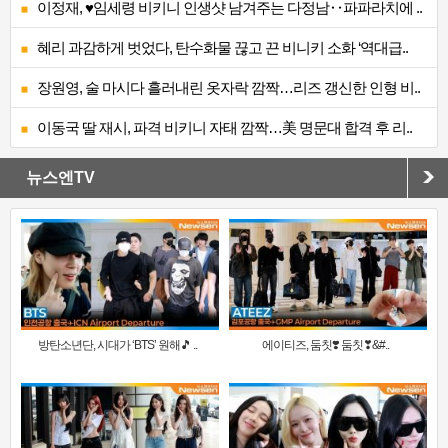
이정재, ♥임세령 비키니 인생샷 남겨주는 다정남‥파파라치에 ..
혜리 과감하게 벗었다, 탄수화물 끊고 끈 비니키 소화 ‘역대급..
장원영, 술 마시다 흘러내린 옷자락 깜짝…리즈 갱신한 인형 비..
이동국 딸 재시, 파격 비키니 자태 깜짝…美 명문대 합격 후 리..
뉴스엔TV
방탄소년단, 시대가 ‘BTS’ 원해🎵 ..
에이티즈, 둠칫❣️ 둠칫❣&#..