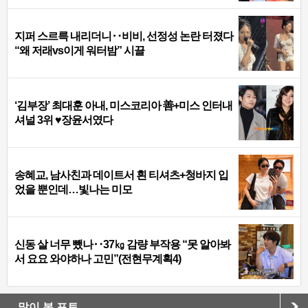
지퍼 스르륵 내리더니‥비비, 선정성 논란 터졌다
“왜 저래vs이게 워터밤” 시끌
‘김부장’ 최대훈 아내, 미스코리아 善+미스 인터내
셔널 3위 ♥장윤서였다
송혜교, 남사친과 데이트서 흰 티셔츠+청바지 입
었을 뿐인데…빛나는 미모
신동 살 너무 뺐나‥37㎏ 감량 부작용 “못 알아봐
서 요요 와야하나 고민”(전현무계획4)
많이 본 포토