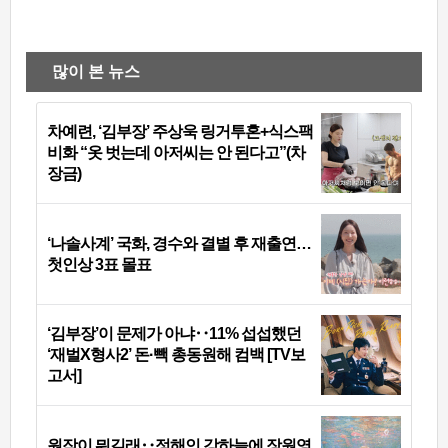
많이 본 뉴스
차예련, ‘김부장’ 주상욱 링거투혼+식스팩
비화 “옷 벗는데 아저씨는 안 된다고”(차
장금)
‘나솔사계’ 국화, 경수와 결별 후 재출연…
첫인상 3표 몰표
‘김부장’이 문제가 아냐‥11% 섭섭했던
‘재벌X형사2’ 돈·빽 총동원해 컴백 [TV보
고서]
원작이 뭐길래‥정해인 강하늘에 장원영