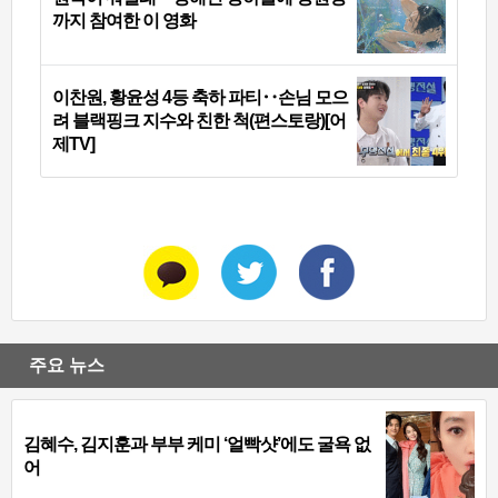
까지 참여한 이 영화
이찬원, 황윤성 4등 축하 파티‥손님 모으
려 블랙핑크 지수와 친한 척(편스토랑)[어
제TV]
주요 뉴스
김혜수, 김지훈과 부부 케미 ‘얼빡샷’에도 굴욕 없
어