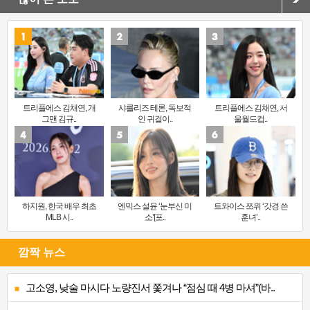
트리플에스 김채연, 개
샤를리즈 테론, 독보적
트리플에스 김채연, 서
그맨 김규..
인 귀걸이..
울월드컵..
하지원, 한국 배우 최초
엔믹스 설윤 ‘눈부신 미
트와이스 쯔위 ‘갓경 쓴
MLB 시..
소’[포..
훈녀’..
깜짝 뉴스
고소영, 낮술 마시다 노량진서 쫓겨나 “점심 때 4병 마셔”(바..