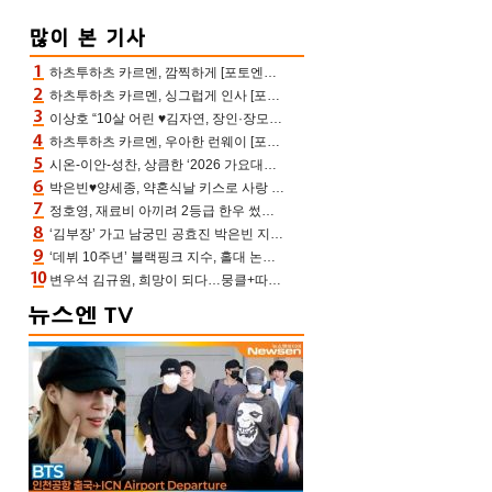
하츠투하츠 카르멘, 깜찍하게 [포토엔HD]
하츠투하츠 카르멘, 싱그럽게 인사 [포토엔HD]
이상호 “10살 어린 ♥김자연, 장인·장모님 내 동안에 깜짝 놀라 허락”(아침마당)
하츠투하츠 카르멘, 우아한 런웨이 [포토엔HD]
시온-이안-성찬, 상큼한 ‘2026 가요대전 썸머’ MC [포토엔HD]
박은빈♥양세종, 약혼식날 키스로 사랑 확인‥진짜 연인 됐다 (오싹한 연애)[어제TV]
정호영, 재료비 아끼려 2등급 한우 썼다 위기 “고기 질겨” 혹평(스레파)
‘김부장’ 가고 남궁민 공효진 박은빈 지성 모두 최고시청률 찍었다
‘데뷔 10주년’ 블랙핑크 지수, 홀대 논란 속 사과했는데…팬들 만난 뒤 눈물
변우석 김규원, 희망이 되다…뭉클+따뜻한 감동까지 선한 영향력 ing[종합]