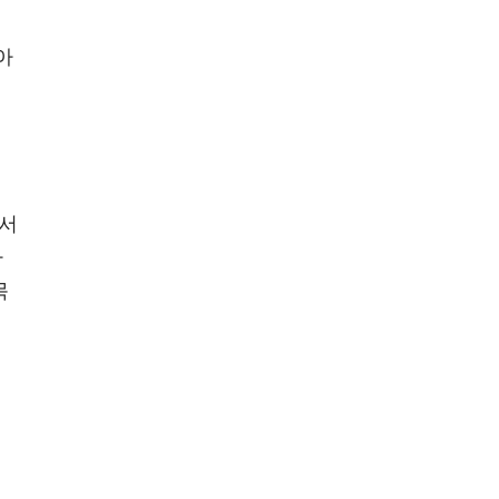
아
에서
바
목
서