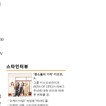
지
00
으
V
‘중소돌의 기적’ 키오프,
3..
그룹 키스오브라이프
(KISS OF LIFE)가 데뷔 3
주년에 대한 의미와 데뷔
후 변화를 공..
성
‘오케이 마담2’ 박성웅 “허리띠 졸..
량
‘김부장’ 감독, 소지섭과 은퇴까지 ..