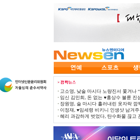
고소영, 낮술 마시다 노량진서 쫓겨나 “점
임신 김민희, 돈 없는 ♥홍상수 불륜 진심
장원영, 술 마시다 흘러내린 옷자락 
이정재, ♥임세령 비키니 인생샷 남겨주
혜리 과감하게 벗었다, 탄수화물 끊고 끈