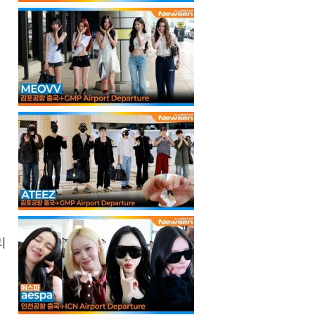
기
리
결