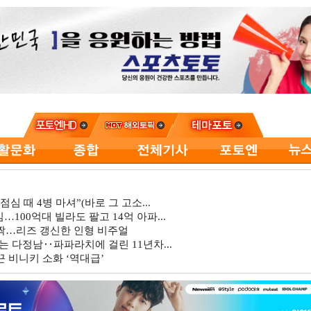
심 때 4병 마셔”(바로 그 고소...
…100억대 빌라도 팔고 14억 아파...
깜짝…리즈 갱신한 인형 비주얼
는 다정남‥파파라치에 걸린 11년차...
 비니키 소화 ‘역대급’