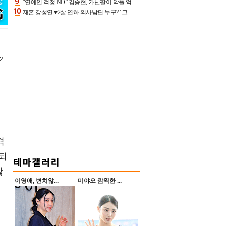
“연예인 걱정 NO” 김승현, 가난팔이 악플 억울할만‥아내+딸과 日 여행
재혼 강성연 ♥2살 연하 의사남편 누구? ‘그알’ 자문의에 훈남 비주얼 초엘리트 스펙 [종합]
2
겪
되
않
이영애, 변치않...
미야오 깜찍한 ...