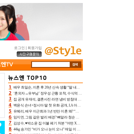
로그인
|
회원가입
배우 최일순, 이혼 후 20년 산속 생활 “딸 내가 버렸다고 원망‥맘 아파”(특종)[어제TV]
‘혼외자→유부남’ 정우성 근황 포착, 수식억 해킹 피해 후배 만났다 “존경하는”
집 공개 유재석, 결혼사진 라면 냄비 받침대 되고 분노‥가족사진도 피해(놀뭐)[어제TV]
백윤식 손녀+정시아 딸 첫 유화 공개, LA 아트쇼→서울국제조각페스타 작가다운 수준급 실력
유혜리, 배우 이근희과 1년 반만 이혼 왜? “식칼 꽂고 의자 던져” 충격 폭로(특종)[어제TV]
임지연, 그림 같은 발리 배경? 뼈말라 청순 비키니 핏에 상대 안 되네
김성수, ♥박소윤 집 이불 폐기 처분 “어떤 X이랑 썼을지 몰라” 질투(신랑수업2)[어제TV]
44kg 송가인 “비가 오나 눈이 오나” 매일 이 운동, 허벅지 근육량 상승+체지방 감소