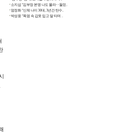
소지섭 “김부장 본명 나도 몰라‥들었..
엄정화 “신체 나이 30대, 3년간 탄수..
박성웅 “폭염 속 갑옷 입고 말 타며 ..
혀
찬
시
었
왜