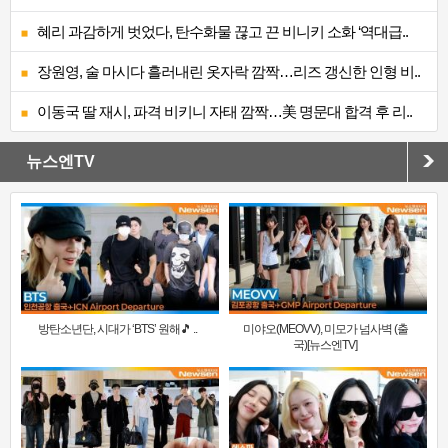
혜리 과감하게 벗었다, 탄수화물 끊고 끈 비니키 소화 ‘역대급..
장원영, 술 마시다 흘러내린 옷자락 깜짝…리즈 갱신한 인형 비..
이동국 딸 재시, 파격 비키니 자태 깜짝…美 명문대 합격 후 리..
뉴스엔TV
방탄소년단, 시대가 ‘BTS’ 원해🎵 ..
미야오(MEOVV), 미모가 넘사벽 (출
국)[뉴스엔TV]