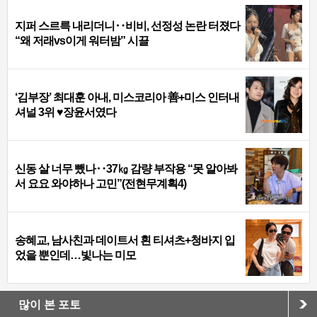
지퍼 스르륵 내리더니‥비비, 선정성 논란 터졌다
“왜 저래vs이게 워터밤” 시끌
‘김부장’ 최대훈 아내, 미스코리아 善+미스 인터내
셔널 3위 ♥장윤서였다
신동 살 너무 뺐나‥37㎏ 감량 부작용 “못 알아봐
서 요요 와야하나 고민”(전현무계획4)
송혜교, 남사친과 데이트서 흰 티셔츠+청바지 입
었을 뿐인데…빛나는 미모
많이 본 포토