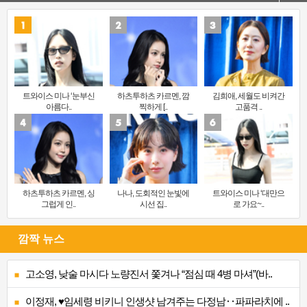
트와이스 미나 ‘눈부신
하츠투하츠 카르멘, 깜
김희애, 세월도 비켜간
아름다..
찍하게 [..
고품격 ..
하츠투하츠 카르멘, 싱
나나, 도회적인 눈빛에
트와이스 미나 ‘대만으
그럽게 인..
시선 집..
로 가요~..
깜짝 뉴스
고소영, 낮술 마시다 노량진서 쫓겨나 “점심 때 4병 마셔”(바..
이정재, ♥임세령 비키니 인생샷 남겨주는 다정남‥파파라치에 ..