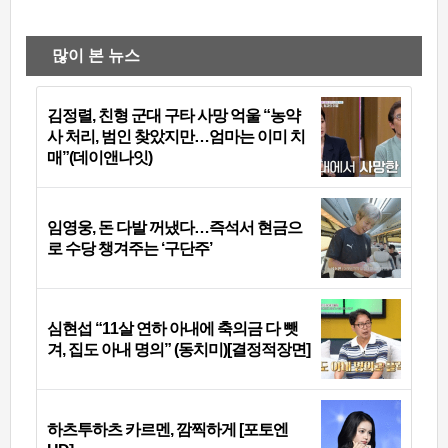
많이 본 뉴스
김정렬, 친형 군대 구타 사망 억울 “농약
사 처리, 범인 찾았지만…엄마는 이미 치
매”(데이앤나잇)
임영웅, 돈 다발 꺼냈다…즉석서 현금으
로 수당 챙겨주는 ‘구단주’
심현섭 “11살 연하 아내에 축의금 다 뺏
겨, 집도 아내 명의” (동치미)[결정적장면]
하츠투하츠 카르멘, 깜찍하게 [포토엔