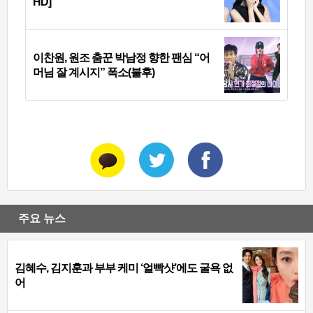
HD]
이찬원, 원조 춤꾼 박남정 향한 팬심 “어
머님 잘 계시지” 폭소(불후)
주요 뉴스
김혜수, 김지훈과 부부 케미 ‘얼빡샷’에도 굴욕 없
어