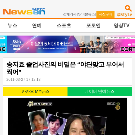
전체기사
|
많이본뉴스
|
사진구매
뉴스
연예
스포츠
포토엔
영상TV
송지효 졸업사진의 비밀은 “야단맞고 부어서
찍어”
2011-03-27 17:12:13
카카오 MY뉴스
네이버 연예뉴스