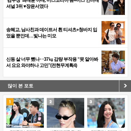
‘김부장’ 최대훈 아내, 미스코리아 善+미스 인터내
셔널 3위 ♥장윤서였다
송혜교, 남사친과 데이트서 흰 티셔츠+청바지 입
었을 뿐인데…빛나는 미모
신동 살 너무 뺐나‥37㎏ 감량 부작용 “못 알아봐
서 요요 와야하나 고민”(전현무계획4)
많이 본 포토