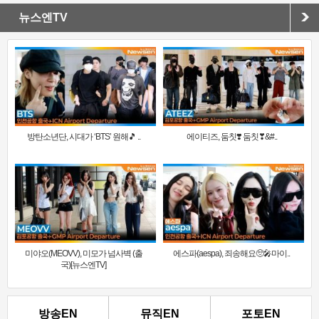
뉴스엔TV
방탄소년단, 시대가 ‘BTS’ 원해🎵 ..
에이티즈, 둠칫❣️ 둠칫❣&#..
미야오(MEOVV), 미모가 넘사벽 (출
에스파(aespa), 죄송해요🥺🎤마이..
국)[뉴스엔TV]
방송EN
뮤직EN
포토EN