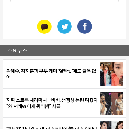
주요 뉴스
김혜수, 김지훈과 부부 케미 ‘얼빡샷’에도 굴욕 없
어
지퍼 스르륵 내리더니‥비비, 선정성 논란 터졌다
“왜 저래vs이게 워터밤” 시끌