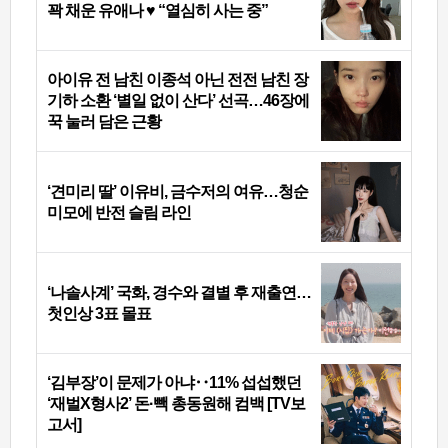
꽉 채운 유애나 ♥ “열심히 사는 중”
아이유 전 남친 이종석 아닌 전전 남친 장
기하 소환 ‘별일 없이 산다’ 선곡…46장에
꾹 눌러 담은 근황
‘견미리 딸’ 이유비, 금수저의 여유…청순
미모에 반전 슬림 라인
‘나솔사계’ 국화, 경수와 결별 후 재출연…
첫인상 3표 몰표
‘김부장’이 문제가 아냐‥11% 섭섭했던
‘재벌X형사2’ 돈·빽 총동원해 컴백 [TV보
고서]