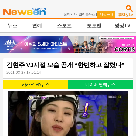
전체기사
|
많이본뉴스
|
사진구매
뉴스
연예
스포츠
포토엔
영상TV
김현주 VJ시절 모습 공개 “한번하고 잘렸다”
2011-03-27 17:01:14
카카오 MY뉴스
네이버 연예뉴스