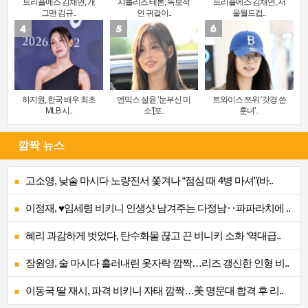
트리플에스 김채연, 개
샤를리즈 테론, 독보적
트리플에스 김채연, 서
그맨 김규..
인 귀걸이..
울월드컵..
하지원, 한국 배우 최초
엔믹스 설윤 ‘눈부신 미
트와이스 쯔위 ‘갓경 쓴
MLB 시..
소’[포..
훈녀’..
깜짝 뉴스
고소영, 낮술 마시다 노량진서 쫓겨나 “점심 때 4병 마셔”(바..
이정재, ♥임세령 비키니 인생샷 남겨주는 다정남‥파파라치에 ..
혜리 과감하게 벗었다, 탄수화물 끊고 끈 비니키 소화 ‘역대급..
장원영, 술 마시다 흘러내린 옷자락 깜짝…리즈 갱신한 인형 비..
이동국 딸 재시, 파격 비키니 자태 깜짝…美 명문대 합격 후 리..