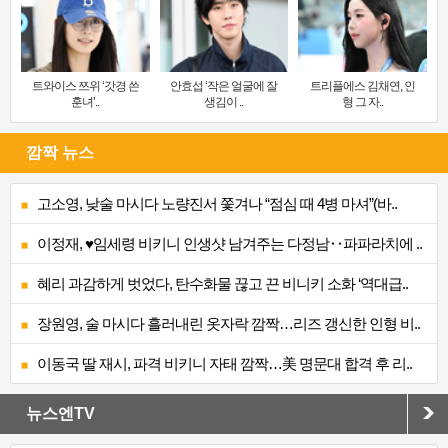
트와이스 쯔위 ‘갓경 쓴
안효섭 ‘작은 얼굴에 잘
트리플에스 김채연, 인
훈녀’..
생김이 ..
형 그 자..
깜짝 뉴스
고소영, 낮술 마시다 노량진서 쫓겨나 “점심 때 4병 마셔”(바..
이정재, ♥임세령 비키니 인생샷 남겨주는 다정남‥파파라치에 ..
혜리 과감하게 벗었다, 탄수화물 끊고 끈 비니키 소화 ‘역대급..
장원영, 술 마시다 흘러내린 옷자락 깜짝…리즈 갱신한 인형 비..
이동국 딸 재시, 파격 비키니 자태 깜짝…美 명문대 합격 후 리..
뉴스엔TV