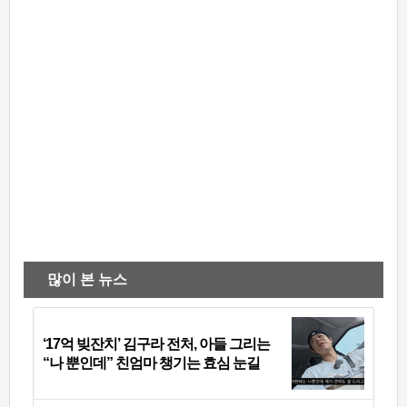
많이 본 뉴스
‘17억 빚잔치’ 김구라 전처, 아들 그리는
“나 뿐인데” 친엄마 챙기는 효심 눈길