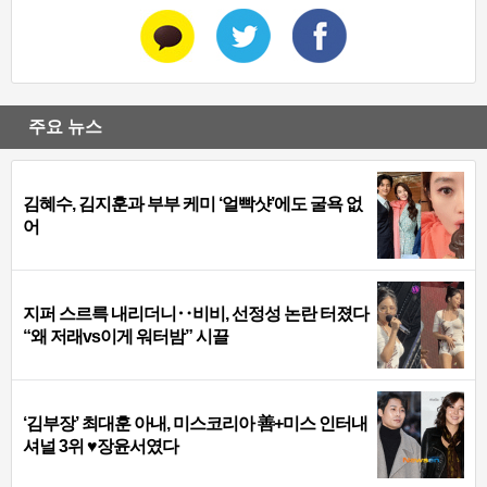
주요 뉴스
김혜수, 김지훈과 부부 케미 ‘얼빡샷’에도 굴욕 없
어
지퍼 스르륵 내리더니‥비비, 선정성 논란 터졌다
“왜 저래vs이게 워터밤” 시끌
‘김부장’ 최대훈 아내, 미스코리아 善+미스 인터내
셔널 3위 ♥장윤서였다