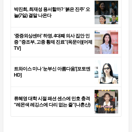
박진희, 최재성 용서할까? ‘붉은 진주’ 오
늘(7일) 결말 나온다
‘중증외상센터’ 하영, 4대째 의사 집안 인
증 “증조부, 고종 황제 진료”(옥문아)[어제
TV]
트와이스 미나 ‘눈부신 아름다움’[포토엔
HD]
류혜영 대학 시절 패션 센스에 민호 충격
“레몬색 레깅스에 다리 없는 줄”(나혼산)