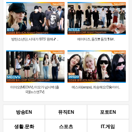
방탄소년단, 시대가 ‘BTS’ 원해🎵 ..
에이티즈, 둠칫❣️ 둠칫❣&#..
미야오(MEOVV), 미모가 넘사벽 (출
에스파(aespa), 죄송해요🥺🎤마이..
국)[뉴스엔TV]
방송EN
뮤직EN
포토EN
생활.문화
스포츠
IT.게임