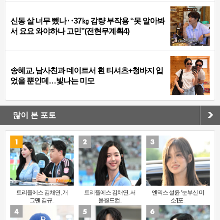
신동 살 너무 뺐나‥37㎏ 감량 부작용 “못 알아봐
서 요요 와야하나 고민”(전현무계획4)
송혜교, 남사친과 데이트서 흰 티셔츠+청바지 입
었을 뿐인데…빛나는 미모
많이 본 포토
트리플에스 김채연, 개
트리플에스 김채연, 서
엔믹스 설윤 ‘눈부신 미
그맨 김규..
울월드컵..
소’[포..