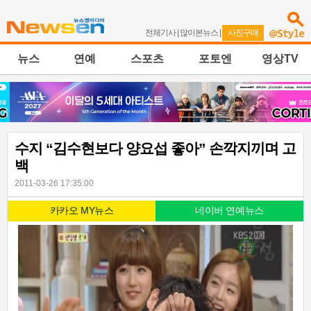
전체기사
|
많이본뉴스
|
사진구매
뉴스
연예
스포츠
포토엔
영상TV
수지 “김수현보다 양요섭 좋아” 손깍지끼며 고
백
2011-03-26 17:35:00
카카오 MY뉴스
네이버 연예뉴스