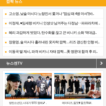
깜짝 뉴스
고소영, 낮술 마시다 노량진서 쫓겨나 “점심 때 4병 마셔”(바..
이정재, ♥임세령 비키니 인생샷 남겨주는 다정남‥파파라치에 ..
혜리 과감하게 벗었다, 탄수화물 끊고 끈 비니키 소화 ‘역대급..
장원영, 술 마시다 흘러내린 옷자락 깜짝…리즈 갱신한 인형 비..
이동국 딸 재시, 파격 비키니 자태 깜짝…美 명문대 합격 후 리..
뉴스엔TV
방탄소년단, 시대가 ‘BTS’ 원해🎵 ..
에이티즈, 둠칫❣️ 둠칫❣&#..