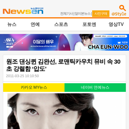
전체기사
|
많이본뉴스
|
사진구매
뉴스
연예
스포츠
포토엔
영상TV
원조 댄싱퀸 김완선, 로맨틱카우치 뮤비 속 30
초 강렬함 ‘압도’
2011-03-25 10:10:50
카카오 MY뉴스
네이버 연예뉴스