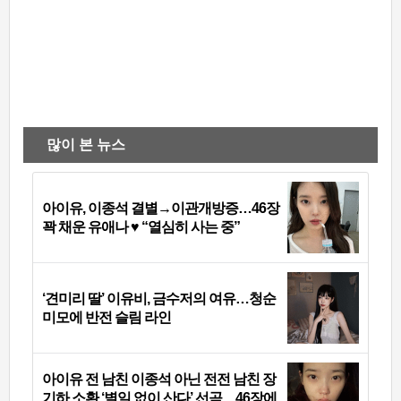
많이 본 뉴스
아이유, 이종석 결별→이관개방증…46장
꽉 채운 유애나 ♥ “열심히 사는 중”
‘견미리 딸’ 이유비, 금수저의 여유…청순
미모에 반전 슬림 라인
아이유 전 남친 이종석 아닌 전전 남친 장
기하 소환 ‘별일 없이 산다’ 선곡…46장에