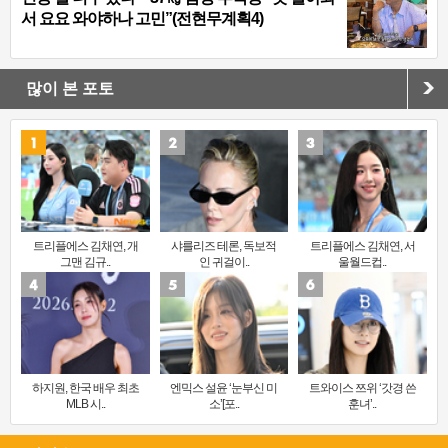
서 요요 와야하나 고민”(전현무계획4)
많이 본 포토
트리플에스 김채연, 개
샤를리즈 테론, 독보적
트리플에스 김채연, 서
그맨 김규..
인 귀걸이..
울월드컵..
하지원, 한국 배우 최초
엔믹스 설윤 ‘눈부신 미
트와이스 쯔위 ‘갓경 쓴
MLB 시..
소’[포..
훈녀’..