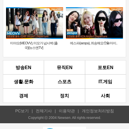
미야오(MEOVV), 미모가 넘사벽 (출
에스파(aespa), 죄송해요🥺🎤마이..
국)[뉴스엔TV]
방송EN
뮤직EN
포토EN
생활.문화
스포츠
IT.게임
경제
정치
사회
PC보기
|
전체기사
|
이용약관
|
개인정보처리방침
Copyright ⓒ 2004 Newsen. All rights reserved.