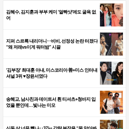
김혜수, 김지훈과 부부 케미 ‘얼빡샷’에도 굴욕 없
어
지퍼 스르륵 내리더니‥비비, 선정성 논란 터졌다
“왜 저래vs이게 워터밤” 시끌
‘김부장’ 최대훈 아내, 미스코리아 善+미스 인터내
셔널 3위 ♥장윤서였다
송혜교, 남사친과 데이트서 흰 티셔츠+청바지 입
었을 뿐인데…빛나는 미모
신동 살 너무 뺐나‥37㎏ 감량 부작용 “못 알아봐