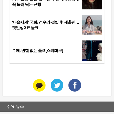
꾹 눌러 담은 근황
‘나솔사계’ 국화, 경수와 결별 후 재출연…
첫인상 3표 몰표
수애, 변함 없는 품격[스타화보]
주요 뉴스