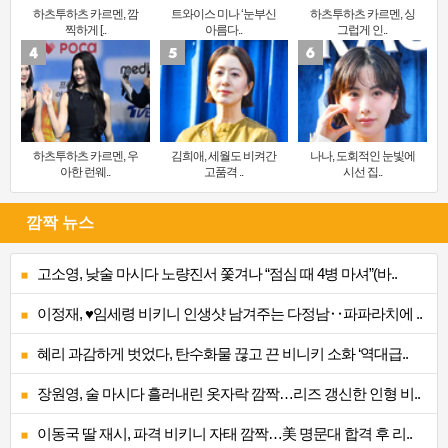
하츠투하츠 카르멘, 깜
트와이스 미나 ‘눈부신
하츠투하츠 카르멘, 싱
찍하게 [..
아름다..
그럽게 인..
하츠투하츠 카르멘, 우
김희애, 세월도 비켜간
나나, 도회적인 눈빛에
아한 런웨..
고품격 ..
시선 집..
깜짝 뉴스
고소영, 낮술 마시다 노량진서 쫓겨나 “점심 때 4병 마셔”(바..
이정재, ♥임세령 비키니 인생샷 남겨주는 다정남‥파파라치에 ..
혜리 과감하게 벗었다, 탄수화물 끊고 끈 비니키 소화 ‘역대급..
장원영, 술 마시다 흘러내린 옷자락 깜짝…리즈 갱신한 인형 비..
이동국 딸 재시, 파격 비키니 자태 깜짝…美 명문대 합격 후 리..