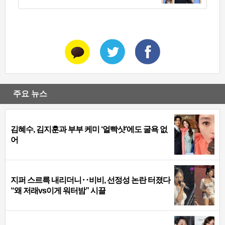
주요 뉴스
김혜수, 김지훈과 부부 케미 ‘얼빡샷’에도 굴욕 없
어
지퍼 스르륵 내리더니‥비비, 선정성 논란 터졌다
“왜 저래vs이게 워터밤” 시끌