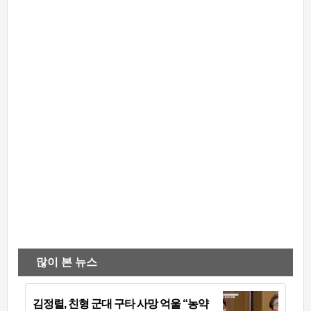
많이 본 뉴스
김정렬, 친형 군대 구타 사망 억울 “농약