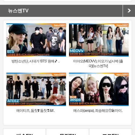
뉴스엔TV
방탄소년단, 시대가 ‘BTS’ 원해🎵 ..
미야오(MEOVV), 미모가 넘사벽 (출
국)[뉴스엔TV]
에이티즈, 둠칫❣️ 둠칫❣&#..
에스파(aespa), 죄송해요🥺🎤마이..