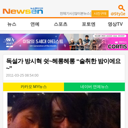
전체기사
|
많이본뉴스
|
사진구매
뉴스
연예
스포츠
포토엔
영상TV
독설가 방시혁 쉿~헤롱헤롱 “술취한 밤이에요
~”
2011-03-25 08:54:00
카카오 MY뉴스
네이버 연예뉴스