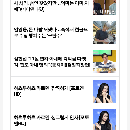
사 처리, 범인 찾았지만…엄마는 이미 치
매”(데이앤나잇)
임영웅, 돈 다발 꺼냈다…즉석서 현금으
로 수당 챙겨주는 ‘구단주’
심현섭 “11살 연하 아내에 축의금 다 뺏
겨, 집도 아내 명의” (동치미)[결정적장면]
하츠투하츠 카르멘, 깜찍하게 [포토엔
HD]
하츠투하츠 카르멘, 싱그럽게 인사 [포토
엔HD]