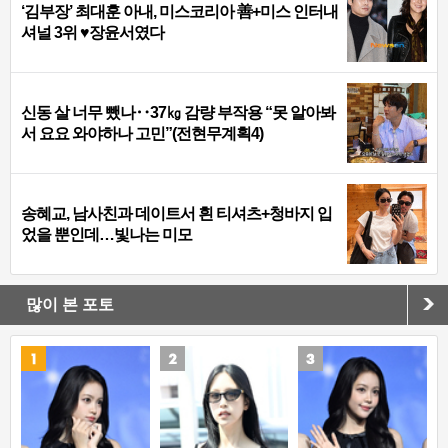
‘김부장’ 최대훈 아내, 미스코리아 善+미스 인터내
셔널 3위 ♥장윤서였다
신동 살 너무 뺐나‥37㎏ 감량 부작용 “못 알아봐
서 요요 와야하나 고민”(전현무계획4)
송혜교, 남사친과 데이트서 흰 티셔츠+청바지 입
었을 뿐인데…빛나는 미모
많이 본 포토