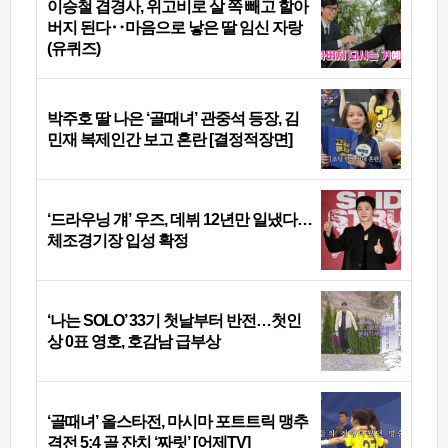
이승철 겹경사, 위고비로 살 쪽 빼고 할아
버지 된다‥마음으로 낳은 딸 임신 자랑
(유퀴즈)
박주호 딸 나은 ‘골때녀’ 관중석 등장, 김
민재 복제인간 보고 혼란 [결정적장면]
‘드라우닝 걔’ 우즈, 데뷔 12년만 일냈다…
체조경기장 입성 확정
‘나는 SOLO’ 33기 첫날부터 반전…첫인
상 0표 영호, 호감남 급부상
‘골때녀’ 올스타전, 마시마 포트트릭 맹추
격전 5:4 골 잔치 ‘짜릿’ [어제TV]