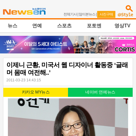
전체기사
|
많이본뉴스
|
사진구매
뉴스
연예
스포츠
포토엔
영상TV
이제니 근황, 미국서 웹 디자이너 활동중 ‘글래
머 몸매 여전해..’
2011-03-23 14:43:15
카카오 MY뉴스
네이버 연예뉴스