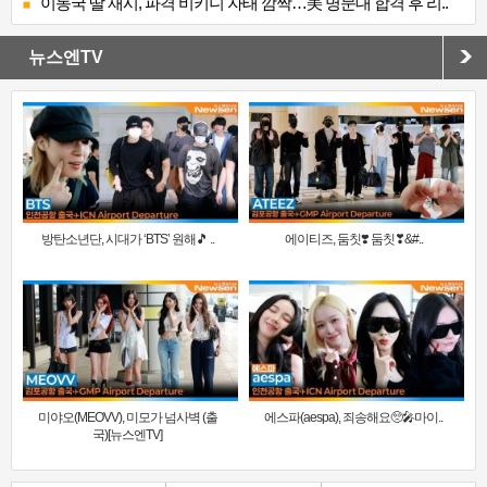
이동국 딸 재시, 파격 비키니 자태 깜짝…美 명문대 합격 후 리..
뉴스엔TV
방탄소년단, 시대가 ‘BTS’ 원해🎵 ..
에이티즈, 둠칫❣️ 둠칫❣&#..
미야오(MEOVV), 미모가 넘사벽 (출
에스파(aespa), 죄송해요🥺🎤마이..
국)[뉴스엔TV]