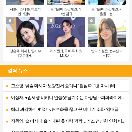
샤를리즈 테론, 독보적
트리플에스 김채연, 개
트리플에스 김채연, 서
인 귀걸이..
그맨 김규..
울월드컵..
정은채, 화사한 명사수
하지원, 한국 배우 최초
엔믹스 설윤 ‘눈부신 미
[포토엔H..
MLB 시..
소’[포..
깜짝 뉴스
고소영, 낮술 마시다 노량진서 쫓겨나 “점심 때 4병 마셔”(바..
이정재, ♥임세령 비키니 인생샷 남겨주는 다정남‥파파라치에 ..
혜리 과감하게 벗었다, 탄수화물 끊고 끈 비니키 소화 ‘역대급..
장원영, 술 마시다 흘러내린 옷자락 깜짝…리즈 갱신한 인형 비..