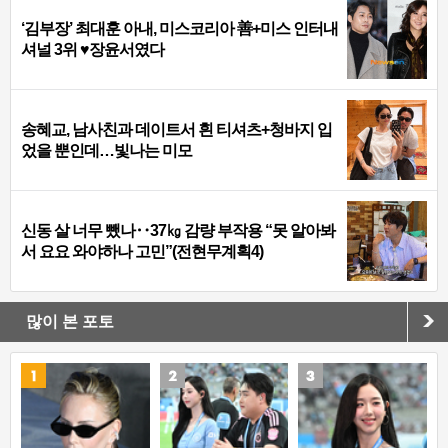
‘김부장’ 최대훈 아내, 미스코리아 善+미스 인터내
셔널 3위 ♥장윤서였다
송혜교, 남사친과 데이트서 흰 티셔츠+청바지 입
었을 뿐인데…빛나는 미모
신동 살 너무 뺐나‥37㎏ 감량 부작용 “못 알아봐
서 요요 와야하나 고민”(전현무계획4)
많이 본 포토