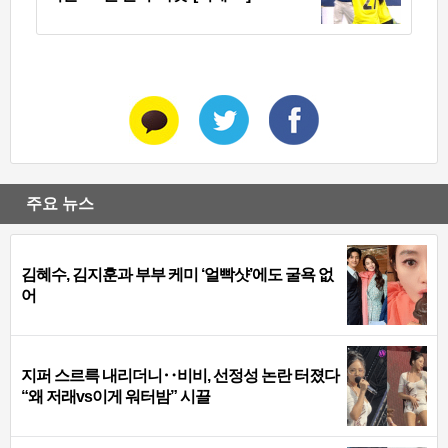
주요 뉴스
김혜수, 김지훈과 부부 케미 ‘얼빡샷’에도 굴욕 없
어
지퍼 스르륵 내리더니‥비비, 선정성 논란 터졌다
“왜 저래vs이게 워터밤” 시끌