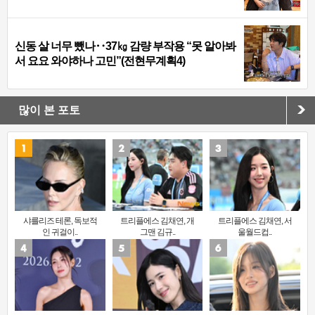
신동 살 너무 뺐나‥37㎏ 감량 부작용 “못 알아봐
서 요요 와야하나 고민”(전현무계획4)
많이 본 포토
샤를리즈 테론, 독보적
트리플에스 김채연, 개
트리플에스 김채연, 서
인 귀걸이..
그맨 김규..
울월드컵..