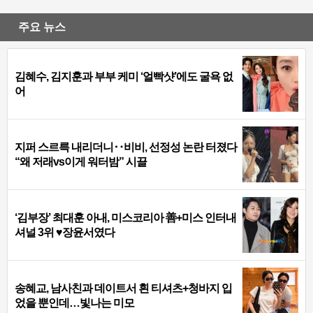
주요 뉴스
김혜수, 김지훈과 부부 케미 ‘얼빡샷’에도 굴욕 없
어
지퍼 스르륵 내리더니‥비비, 선정성 논란 터졌다
“왜 저래vs이게 워터밤” 시끌
‘김부장’ 최대훈 아내, 미스코리아 善+미스 인터내
셔널 3위 ♥장윤서였다
송혜교, 남사친과 데이트서 흰 티셔츠+청바지 입
었을 뿐인데…빛나는 미모