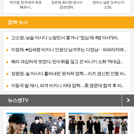
하지원, 한국 배우 최초
정은채, 화사한 명사수
엔믹스 설윤 ‘눈부신 미
MLB 시..
[포토엔H..
소’[포..
깜짝 뉴스
고소영, 낮술 마시다 노량진서 쫓겨나 “점심 때 4병 마셔”(바..
이정재, ♥임세령 비키니 인생샷 남겨주는 다정남‥파파라치에 ..
혜리 과감하게 벗었다, 탄수화물 끊고 끈 비니키 소화 ‘역대급..
장원영, 술 마시다 흘러내린 옷자락 깜짝…리즈 갱신한 인형 비..
이동국 딸 재시, 파격 비키니 자태 깜짝…美 명문대 합격 후 리..
뉴스엔TV