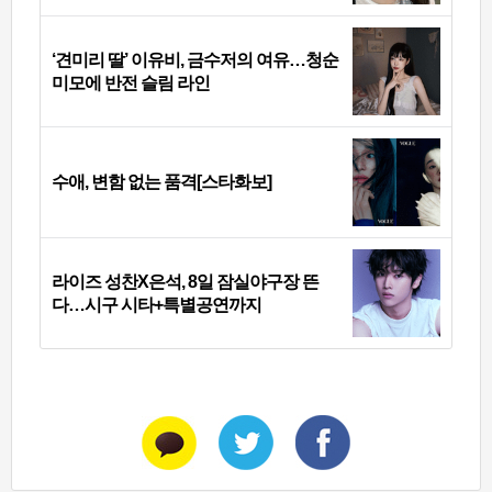
‘견미리 딸’ 이유비, 금수저의 여유…청순
미모에 반전 슬림 라인
수애, 변함 없는 품격[스타화보]
라이즈 성찬X은석, 8일 잠실야구장 뜬
다…시구 시타+특별공연까지