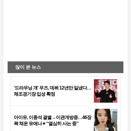
많이 본 뉴스
‘드라우닝 걔’ 우즈, 데뷔 12년만 일냈다…
체조경기장 입성 확정
아이유, 이종석 결별→이관개방증…46장
꽉 채운 유애나 ♥ “열심히 사는 중”