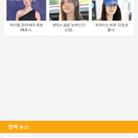
하지원, 한국 배우 최초
엔믹스 설윤 ‘눈부신 미
트와이스 쯔위 ‘갓경 쓴
MLB 시..
소’[포..
훈녀’..
깜짝 뉴스