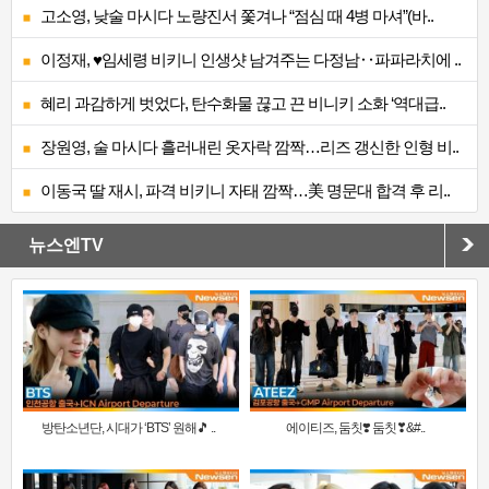
고소영, 낮술 마시다 노량진서 쫓겨나 “점심 때 4병 마셔”(바..
이정재, ♥임세령 비키니 인생샷 남겨주는 다정남‥파파라치에 ..
혜리 과감하게 벗었다, 탄수화물 끊고 끈 비니키 소화 ‘역대급..
장원영, 술 마시다 흘러내린 옷자락 깜짝…리즈 갱신한 인형 비..
이동국 딸 재시, 파격 비키니 자태 깜짝…美 명문대 합격 후 리..
뉴스엔TV
방탄소년단, 시대가 ‘BTS’ 원해🎵 ..
에이티즈, 둠칫❣️ 둠칫❣&#..