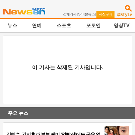
전체기사
|
많이본뉴스
|
사진구매
뉴스
연예
스포츠
포토엔
영상TV
이 기사는 삭제된 기사입니다.
주요 뉴스
김혜수, 김지훈과 부부 케미 ‘얼빡샷’에도 굴욕 없