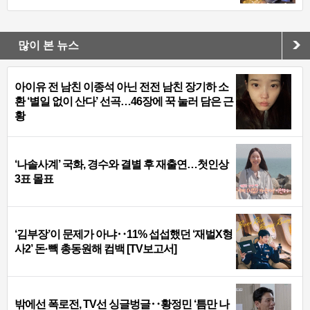
많이 본 뉴스
아이유 전 남친 이종석 아닌 전전 남친 장기하 소
환 ‘별일 없이 산다’ 선곡…46장에 꾹 눌러 담은 근
황
‘나솔사계’ 국화, 경수와 결별 후 재출연…첫인상
3표 몰표
‘김부장’이 문제가 아냐‥11% 섭섭했던 ‘재벌X형
사2’ 돈·빽 총동원해 컴백 [TV보고서]
밖에선 폭로전, TV선 싱글벙글‥황정민 ‘틈만 나