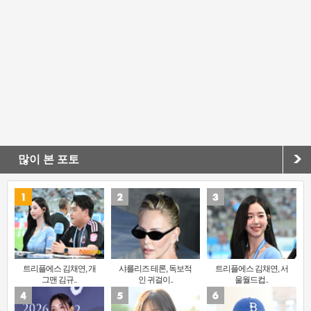
많이 본 포토
트리플에스 김채연, 개
샤를리즈 테론, 독보적
트리플에스 김채연, 서
그맨 김규..
인 귀걸이..
울월드컵..