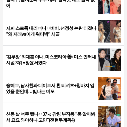
어
지퍼 스르륵 내리더니‥비비, 선정성 논란 터졌다
“왜 저래vs이게 워터밤” 시끌
‘김부장’ 최대훈 아내, 미스코리아 善+미스 인터내
셔널 3위 ♥장윤서였다
송혜교, 남사친과 데이트서 흰 티셔츠+청바지 입
었을 뿐인데…빛나는 미모
신동 살 너무 뺐나‥37㎏ 감량 부작용 “못 알아봐
서 요요 와야하나 고민”(전현무계획4)