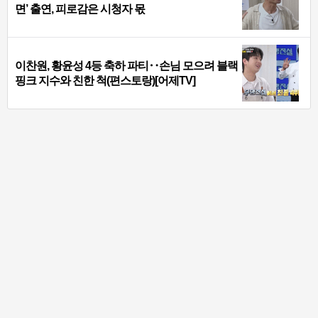
면’ 출연, 피로감은 시청자 몫
이찬원, 황윤성 4등 축하 파티‥손님 모으려 블랙
핑크 지수와 친한 척(편스토랑)[어제TV]