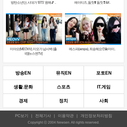
방탄소년단, 시대가 ‘BTS’ 원해🎵 ..
에이티즈, 둠칫❣️ 둠칫❣&#..
미야오(MEOVV), 미모가 넘사벽 (출
에스파(aespa), 죄송해요🥺🎤마이..
국)[뉴스엔TV]
방송EN
뮤직EN
포토EN
생활.문화
스포츠
IT.게임
경제
정치
사회
PC보기
|
전체기사
|
이용약관
|
개인정보처리방침
Copyright ⓒ 2004 Newsen. All rights reserved.