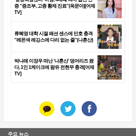
증 “증조부, 고종 황제 진료”(옥문아)[어제
TV]
류혜영 대학 시절 패션 센스에 민호 충격
“레몬색 레깅스에 다리 없는 줄”(나혼산)
박나래 이장우 떠난 ‘나혼산’ 덩어리즈 왔
다, 1인 1케이크에 팜유 전현무 충격[어제
TV]
주요 뉴스