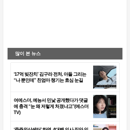
많이 본 뉴스
‘17억 빚잔치’ 김구라 전처, 아들 그리는
“나 뿐인데” 친엄마 챙기는 효심 눈길
여에스더, 예능서 민낯 공개했다가 댓글
에 충격 “눈 왜 저렇게 처졌냐고”(에스더
TV)
‘중증외상센터’ 하영, 4대째 의사 집안 인