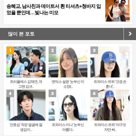
송혜교, 남사친과 데이트서 흰 티셔츠+청바지 입
었을 뿐인데…빛나는 미모
많이 본 포토
트리플에스 김채연, 개
엔믹스 설윤 ‘눈부신 미
트와이스 쯔위 ‘갓경 쓴
그맨 김규..
소’[포..
훈녀’..
안효섭 ‘작은 얼굴에 잘
트와이스 미나 ‘눈부신
트와이스 쯔위 ‘야구모
생김이 ..
아름다..
자만 써..