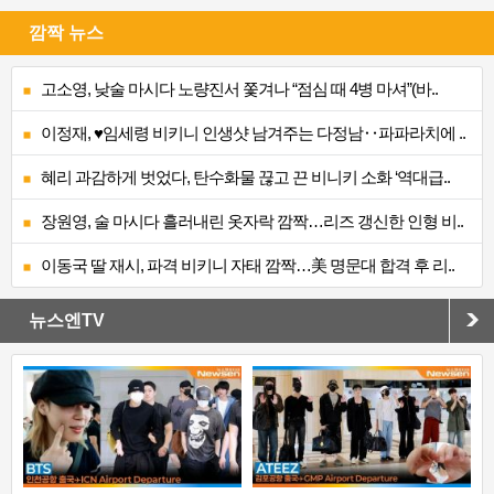
깜짝 뉴스
고소영, 낮술 마시다 노량진서 쫓겨나 “점심 때 4병 마셔”(바..
이정재, ♥임세령 비키니 인생샷 남겨주는 다정남‥파파라치에 ..
혜리 과감하게 벗었다, 탄수화물 끊고 끈 비니키 소화 ‘역대급..
장원영, 술 마시다 흘러내린 옷자락 깜짝…리즈 갱신한 인형 비..
이동국 딸 재시, 파격 비키니 자태 깜짝…美 명문대 합격 후 리..
뉴스엔TV