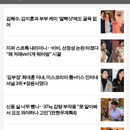
김혜수, 김지훈과 부부 케미 ‘얼빡샷’에도 굴욕 없
어
지퍼 스르륵 내리더니‥비비, 선정성 논란 터졌다
“왜 저래vs이게 워터밤” 시끌
‘김부장’ 최대훈 아내, 미스코리아 善+미스 인터내
셔널 3위 ♥장윤서였다
신동 살 너무 뺐나‥37㎏ 감량 부작용 “못 알아봐
서 요요 와야하나 고민”(전현무계획4)