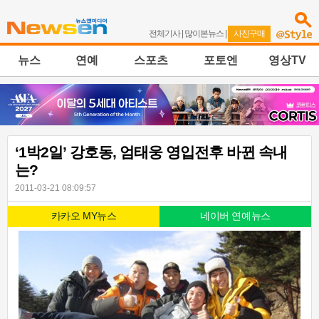
전체기사
|
많이본뉴스
|
사진구매
뉴스
연예
스포츠
포토엔
영상TV
‘1박2일’ 강호동, 엄태웅 영입전후 바뀐 속내
는?
2011-03-21 08:09:57
카카오 MY뉴스
네이버 연예뉴스