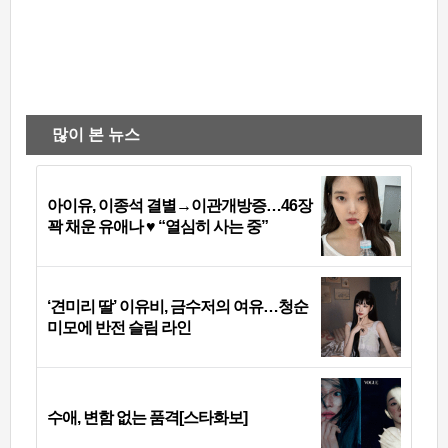
많이 본 뉴스
아이유, 이종석 결별→이관개방증…46장
꽉 채운 유애나 ♥ “열심히 사는 중”
‘견미리 딸’ 이유비, 금수저의 여유…청순
미모에 반전 슬림 라인
수애, 변함 없는 품격[스타화보]