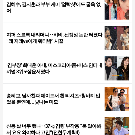
김혜수, 김지훈과 부부 케미 ‘얼빡샷’에도 굴욕 없
어
지퍼 스르륵 내리더니‥비비, 선정성 논란 터졌다
“왜 저래vs이게 워터밤” 시끌
‘김부장’ 최대훈 아내, 미스코리아 善+미스 인터내
셔널 3위 ♥장윤서였다
송혜교, 남사친과 데이트서 흰 티셔츠+청바지 입
었을 뿐인데…빛나는 미모
신동 살 너무 뺐나‥37㎏ 감량 부작용 “못 알아봐
서 요요 와야하나 고민”(전현무계획4)