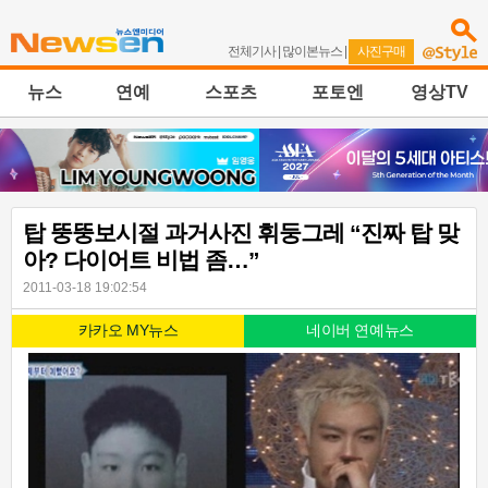
전체기사
|
많이본뉴스
|
사진구매
뉴스
연예
스포츠
포토엔
영상TV
탑 뚱뚱보시절 과거사진 휘둥그레 “진짜 탑 맞
아? 다이어트 비법 좀…”
2011-03-18 19:02:54
카카오 MY뉴스
네이버 연예뉴스