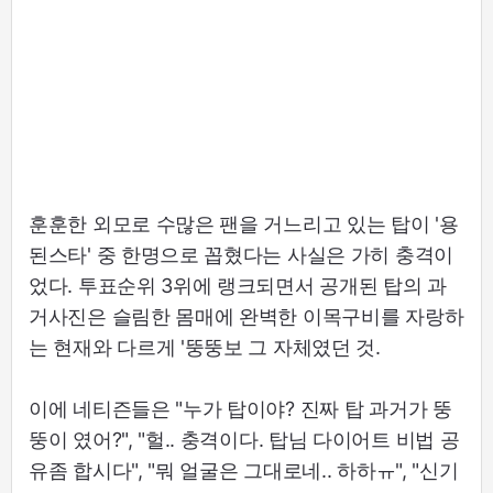
훈훈한 외모로 수많은 팬을 거느리고 있는 탑이 '용
된스타' 중 한명으로 꼽혔다는 사실은 가히 충격이
었다. 투표순위 3위에 랭크되면서 공개된 탑의 과
거사진은 슬림한 몸매에 완벽한 이목구비를 자랑하
는 현재와 다르게 '뚱뚱보 그 자체였던 것.
이에 네티즌들은 "누가 탑이야? 진짜 탑 과거가 뚱
뚱이 였어?", "헐.. 충격이다. 탑님 다이어트 비법 공
유좀 합시다", "뭐 얼굴은 그대로네.. 하하ㅠ", "신기