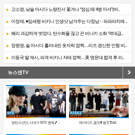
고소영, 낮술 마시다 노량진서 쫓겨나 “점심 때 4병 마셔”(바..
이정재, ♥임세령 비키니 인생샷 남겨주는 다정남‥파파라치에 ..
혜리 과감하게 벗었다, 탄수화물 끊고 끈 비니키 소화 ‘역대급..
장원영, 술 마시다 흘러내린 옷자락 깜짝…리즈 갱신한 인형 비..
이동국 딸 재시, 파격 비키니 자태 깜짝…美 명문대 합격 후 리..
뉴스엔TV
방탄소년단, 시대가 ‘BTS’ 원해🎵 ..
에이티즈, 둠칫❣️ 둠칫❣&#..