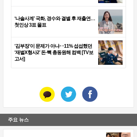
‘나솔사계’ 국화, 경수와 결별 후 재출연…
첫인상 3표 몰표
‘김부장’이 문제가 아냐‥11% 섭섭했던
‘재벌X형사2’ 돈·빽 총동원해 컴백 [TV보
고서]
주요 뉴스