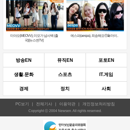
미야오(MEOVV), 미모가 넘사벽 (출
에스파(aespa), 죄송해요🥺🎤마이..
국)[뉴스엔TV]
방송EN
뮤직EN
포토EN
생활.문화
스포츠
IT.게임
경제
정치
사회
PC보기
|
전체기사
|
이용약관
|
개인정보처리방침
Copyright ⓒ 2004 Newsen. All rights reserved.