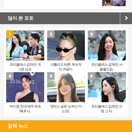
많이 본 포토
트리플에스 김채연, 개
샤를리즈 테론, 독보적
트리플에스 김채연, 서
그맨 김규..
인 귀걸이..
울월드컵..
하지원, 한국 배우 최초
엔믹스 설윤 ‘눈부신 미
트리플에스 김채연, 인
MLB 시..
소’[포..
형 그 자..
깜짝 뉴스