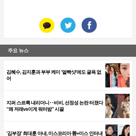
주요 뉴스
김혜수, 김지훈과 부부 케미 ‘얼빡샷’에도 굴욕 없
어
지퍼 스르륵 내리더니‥비비, 선정성 논란 터졌다
“왜 저래vs이게 워터밤” 시끌
‘김부장’ 최대훈 아내, 미스코리아 善+미스 인터내