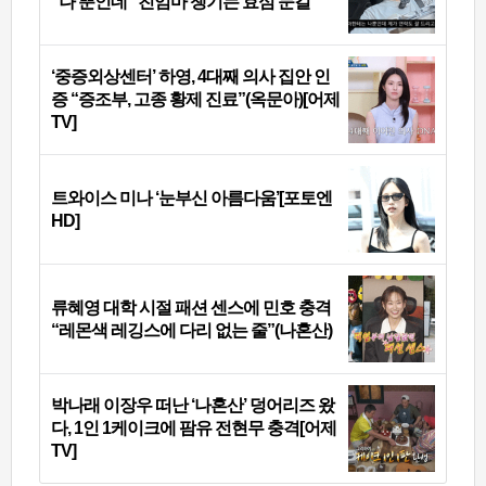
“나 뿐인데” 친엄마 챙기는 효심 눈길
‘중증외상센터’ 하영, 4대째 의사 집안 인
증 “증조부, 고종 황제 진료”(옥문아)[어제
TV]
트와이스 미나 ‘눈부신 아름다움’[포토엔
HD]
류혜영 대학 시절 패션 센스에 민호 충격
“레몬색 레깅스에 다리 없는 줄”(나혼산)
박나래 이장우 떠난 ‘나혼산’ 덩어리즈 왔
다, 1인 1케이크에 팜유 전현무 충격[어제
TV]