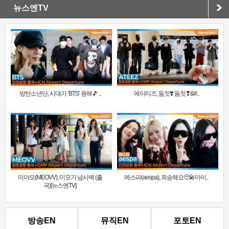
뉴스엔TV
방탄소년단, 시대가 ‘BTS’ 원해🎵 ..
에이티즈, 둠칫❣️ 둠칫❣&#..
미야오(MEOVV), 미모가 넘사벽 (출
에스파(aespa), 죄송해요🥺🎤마이..
국)[뉴스엔TV]
방송EN
뮤직EN
포토EN