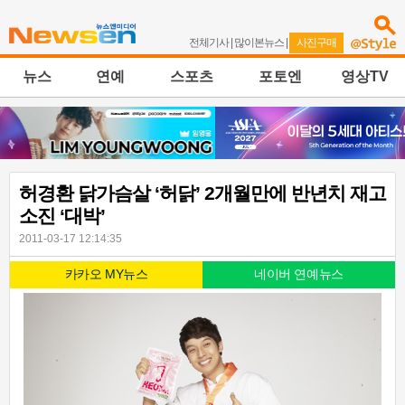
전체기사
|
많이본뉴스
|
사진구매
뉴스
연예
스포츠
포토엔
영상TV
허경환 닭가슴살 ‘허닭’ 2개월만에 반년치 재고
소진 ‘대박’
2011-03-17 12:14:35
카카오 MY뉴스
네이버 연예뉴스