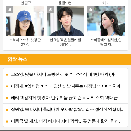
그맨 김규..
울월드컵..
소’[포..
트와이스 쯔위 ‘갓경 쓴
안효섭 ‘작은 얼굴에 잘
트리플에스 김채연, 인
훈녀’..
생김이 ..
형 그 자..
깜짝 뉴스
고소영, 낮술 마시다 노량진서 쫓겨나 “점심 때 4병 마셔”(바..
이정재, ♥임세령 비키니 인생샷 남겨주는 다정남‥파파라치에 ..
혜리 과감하게 벗었다, 탄수화물 끊고 끈 비니키 소화 ‘역대급..
장원영, 술 마시다 흘러내린 옷자락 깜짝…리즈 갱신한 인형 비..
이동국 딸 재시, 파격 비키니 자태 깜짝…美 명문대 합격 후 리..