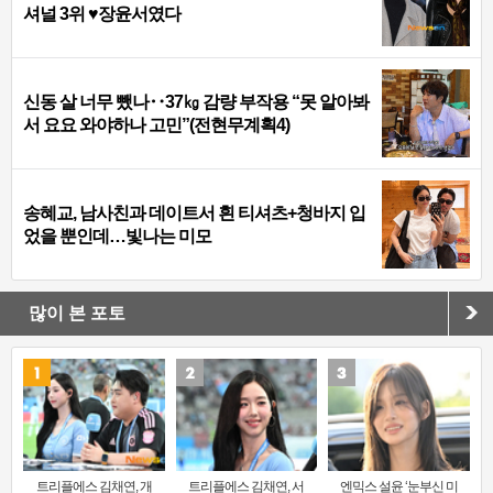
셔널 3위 ♥장윤서였다
신동 살 너무 뺐나‥37㎏ 감량 부작용 “못 알아봐
서 요요 와야하나 고민”(전현무계획4)
송혜교, 남사친과 데이트서 흰 티셔츠+청바지 입
었을 뿐인데…빛나는 미모
많이 본 포토
트리플에스 김채연, 개
트리플에스 김채연, 서
엔믹스 설윤 ‘눈부신 미