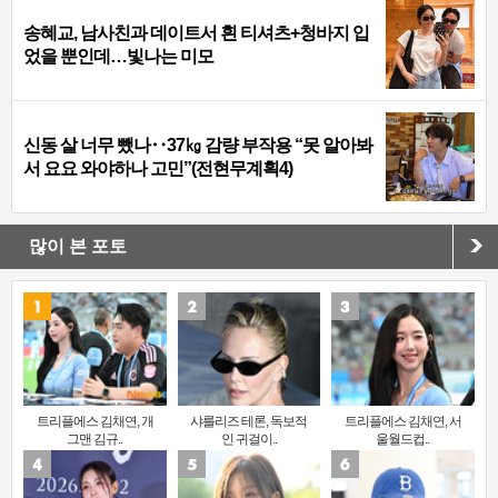
송혜교, 남사친과 데이트서 흰 티셔츠+청바지 입
었을 뿐인데…빛나는 미모
신동 살 너무 뺐나‥37㎏ 감량 부작용 “못 알아봐
서 요요 와야하나 고민”(전현무계획4)
많이 본 포토
트리플에스 김채연, 개
샤를리즈 테론, 독보적
트리플에스 김채연, 서
그맨 김규..
인 귀걸이..
울월드컵..