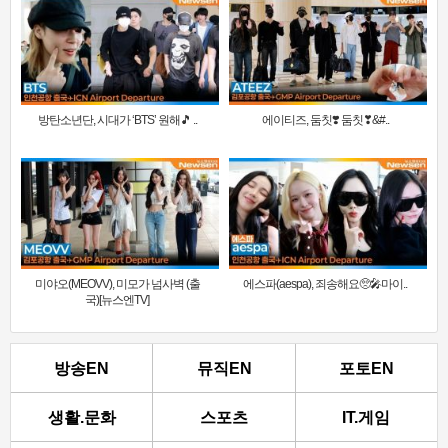
방탄소년단, 시대가 ‘BTS’ 원해🎵 ..
에이티즈, 둠칫❣️ 둠칫❣&#..
미야오(MEOVV), 미모가 넘사벽 (출
에스파(aespa), 죄송해요🥺🎤마이..
국)[뉴스엔TV]
방송EN
뮤직EN
포토EN
생활.문화
스포츠
IT.게임