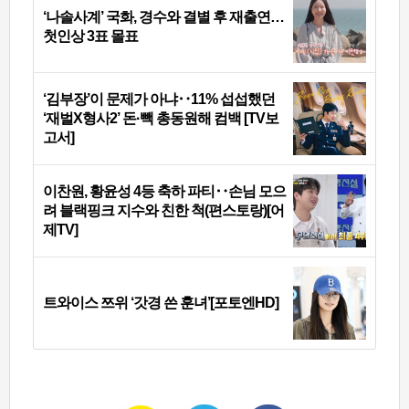
‘나솔사계’ 국화, 경수와 결별 후 재출연…
첫인상 3표 몰표
‘김부장’이 문제가 아냐‥11% 섭섭했던
‘재벌X형사2’ 돈·빽 총동원해 컴백 [TV보
고서]
이찬원, 황윤성 4등 축하 파티‥손님 모으
려 블랙핑크 지수와 친한 척(편스토랑)[어
제TV]
트와이스 쯔위 ‘갓경 쓴 훈녀’[포토엔HD]