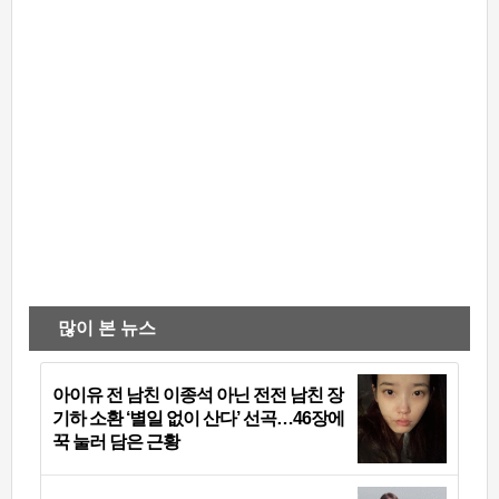
많이 본 뉴스
아이유 전 남친 이종석 아닌 전전 남친 장
기하 소환 ‘별일 없이 산다’ 선곡…46장에
꾹 눌러 담은 근황