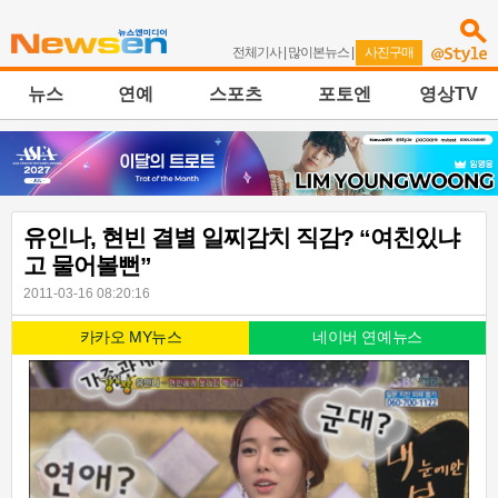
전체기사
|
많이본뉴스
|
사진구매
뉴스
연예
스포츠
포토엔
영상TV
유인나, 현빈 결별 일찌감치 직감? “여친있냐
고 물어볼뻔”
2011-03-16 08:20:16
카카오 MY뉴스
네이버 연예뉴스