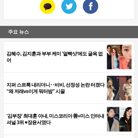
주요 뉴스
김혜수, 김지훈과 부부 케미 ‘얼빡샷’에도 굴욕 없
어
지퍼 스르륵 내리더니‥비비, 선정성 논란 터졌다
“왜 저래vs이게 워터밤” 시끌
‘김부장’ 최대훈 아내, 미스코리아 善+미스 인터내
셔널 3위 ♥장윤서였다