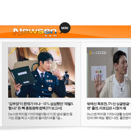
‘김부장’이 문제가 아냐‥11% 섭섭했던 ‘재벌X
밖에선 폭로전, TV선 싱글벙글
형사2’ 돈·빽 총동원해 컴백 [TV보고서]
면’ 출연, 피로감은 시청자 몫
[뉴스엔 하지원 기자]'재벌X형사'가 돈 냄새 물씬 풍
[뉴스엔 하지원 기자]사생활 논란에
기는 판을 짜고 시즌2로 돌아온다.8월 7일 ...
민의 SBS 예능 '틈만 나면,' 출연분이 