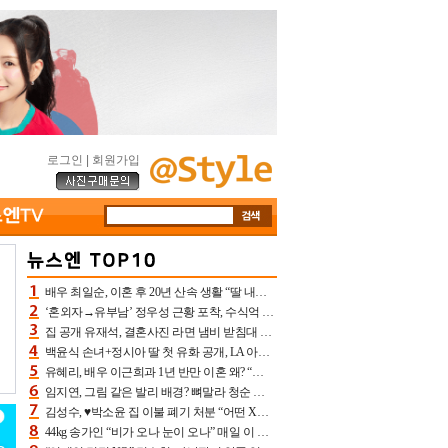
로그인
|
회원가입
배우 최일순, 이혼 후 20년 산속 생활 “딸 내가 버렸다고 원망‥맘 아파”(특종)[어제TV]
‘혼외자→유부남’ 정우성 근황 포착, 수식억 해킹 피해 후배 만났다 “존경하는”
집 공개 유재석, 결혼사진 라면 냄비 받침대 되고 분노‥가족사진도 피해(놀뭐)[어제TV]
백윤식 손녀+정시아 딸 첫 유화 공개, LA 아트쇼→서울국제조각페스타 작가다운 수준급 실력
유혜리, 배우 이근희과 1년 반만 이혼 왜? “식칼 꽂고 의자 던져” 충격 폭로(특종)[어제TV]
임지연, 그림 같은 발리 배경? 뼈말라 청순 비키니 핏에 상대 안 되네
김성수, ♥박소윤 집 이불 폐기 처분 “어떤 X이랑 썼을지 몰라” 질투(신랑수업2)[어제TV]
44kg 송가인 “비가 오나 눈이 오나” 매일 이 운동, 허벅지 근육량 상승+체지방 감소