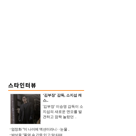
‘김부장’ 감독, 소지섭 캐
스..
'김부장' 이승영 감독이 소
지섭의 새로운 면모를 발
견하고 깜짝 놀랐던 ..
엄정화 “이 나이에 액션이라니‥눈물 ..
박성웅 “폭염 속 갑옷 입고 말 타며 ..