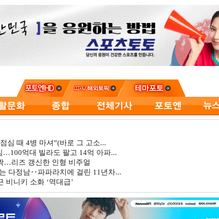
심 때 4병 마셔”(바로 그 고소...
…100억대 빌라도 팔고 14억 아파...
깜짝…리즈 갱신한 인형 비주얼
는 다정남‥파파라치에 걸린 11년차...
 비니키 소화 ‘역대급’