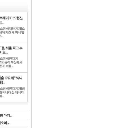
트레이 키즈 현진,
...
뉴스엔 이재하 기자]스
레이 키즈 새 미니 앨
..
C몽, 서울 찍고 부
도 ...
뉴스엔 이민지 기
]MC몽이 부산에서
콘서트를 ..
출 10% 줘” 박나
前...
뉴스엔 이민지 기자]방
인 박나래 전 매니저
 ..
 다리...
라 ...