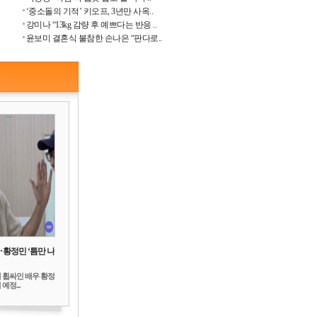
‘중소돌의 기적’ 키오프, 3년만 사옥..
강미나 “13kg 감량 후 예쁘다는 반응 ..
윤보미 결혼식 불참한 손나은 “판다로..
‥황정민 ‘틈만 나
 휩싸인 배우 황정
예정...