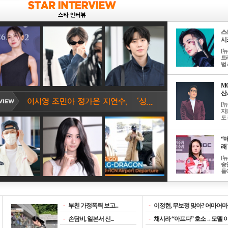
스
시크
[
트
범 &
M
산서
[
자
도 
“매
래 
[
송
들이
-
부친 가정폭력 보고...
-
이정현, 무보정 맞아? 어마어마한
-
손담비, 일본서 신...
-
채시라 “아프다” 호소→모델 이소