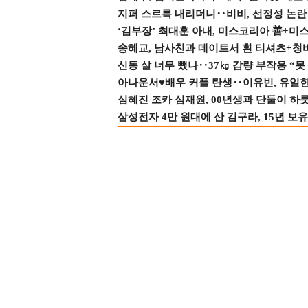
지퍼 스르륵 내리더니‥비비, 선정성 논란 터
‘김부장’ 최대훈 아내, 미스코리아 善+미
송혜교, 남사친과 데이트서 흰 티셔츠+청
신동 살 너무 뺐나‥37㎏ 감량 부작용 “못
아나운서♥배우 커플 탄생‥이유빈, 유일한 최
심혜진 조카 심재원, 00년생과 단둘이 하룻밤
삼성전자 4만 원대에 산 김구라, 15년 보유