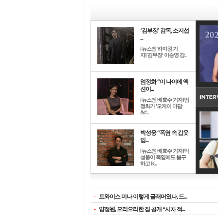
‘김부장’ 감독, 소지섭
...
[뉴스엔 하지원 기
자]'김부장' 이승영 감..
엄정화 “이 나이에 액
션이...
[뉴스엔 배효주 기자]엄
정화가 '오케이 마담
&#..
박성웅 “폭염 속 갑옷
입...
[뉴스엔 배효주 기자]박
성웅이 폭염에도 불구
하고 K..
-
트와이스 미나 이렇게 글래머였나, 드...
-
양정원, 으리으리한 집 공개 “시차 적...