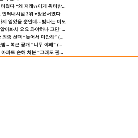
졌다 “왜 저래vs이게 워터밤...
스 인터내셔널 3위 ♥장윤서였다
바지 입었을 뿐인데…빛나는 미모
 알아봐서 요요 와야하나 고민”...
종 선택 “늦어서 미안해” (...
→복근 공개 “너무 야해” (...
 아파트 손해 처분 “그래도 괜...