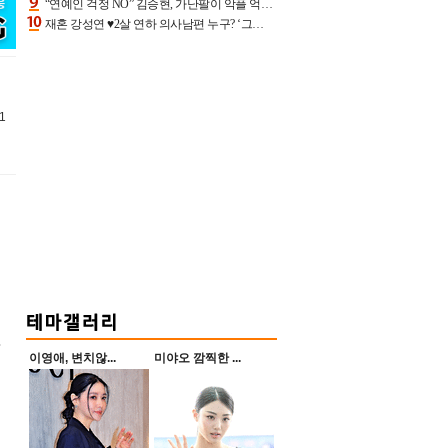
“연예인 걱정 NO” 김승현, 가난팔이 악플 억울할만‥아내+딸과 日 여행
재혼 강성연 ♥2살 연하 의사남편 누구? ‘그알’ 자문의에 훈남 비주얼 초엘리트 스펙 [종합]
11
.
이영애, 변치않...
미야오 깜찍한 ...