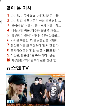
송
아이유, 이종석 결별→이관개방증…46장 꽉 채운 유애나 ♥ “열심히 사는 중”
아이유 전 남친 이종석 아닌 전전 남친 장기하 소환 ‘별일 없이 산다’ 선곡…46장에 꾹 눌러 담은 근황
에
‘견미리 딸’ 이유비, 금수저의 여유…청순 미모에 반전 슬림 라인
‘나솔사계’ 국화, 경수와 결별 후 재출연…첫인상 3표 몰표
‘김부장’이 문제가 아냐‥11% 섭섭했던 ‘재벌X형사2’ 돈·빽 총동원해 컴백 [TV보고서]
밖에선 폭로전, TV선 싱글벙글‥황정민 ‘틈만 나면’ 출연, 피로감은 시청자 몫
황정민 여론 또 뒤집혔다 “먼저 건 전화 62통, 그만 연락해” vs 女팬 “녹취 다 올려” 진흙탕 싸움
트와이스 쯔위 ‘갓경 쓴 훈녀’[포토엔HD]
이찬원, 황윤성 4등 축하 파티‥손님 모으려 블랙핑크 지수와 친한 척(편스토랑)[어제TV]
‘기부금만 6억↑’ 변우석 선행 결실 “한 아이 치료 마쳐”‥‘유캠’ 출연자가 전한 미담