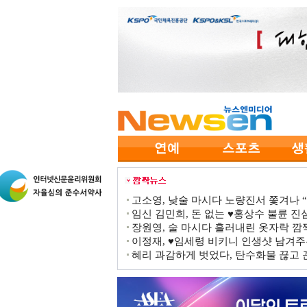
고소영, 낮술 마시다 노량진서 쫓겨나 “점
임신 김민희, 돈 없는 ♥홍상수 불륜 진심
장원영, 술 마시다 흘러내린 옷자락 
이정재, ♥임세령 비키니 인생샷 남겨주
혜리 과감하게 벗었다, 탄수화물 끊고 끈