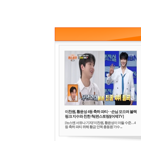
이찬원, 황윤성 4등 축하 파티‥손님 모으려 블랙
핑크 지수와 친한 척(편스토랑)[어제TV]
[뉴스엔 서유나 기자]'이찬원, 황윤성이 아들 수준…4
등 축하 파티 위해 황금 인맥 총동원'가수 ...