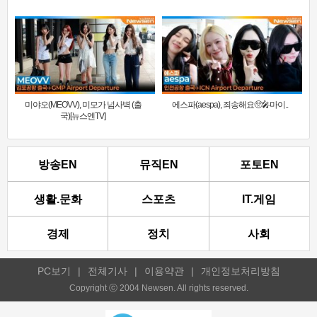
미야오(MEOVV), 미모가 넘사벽 (출
에스파(aespa), 죄송해요🥺🎤마이..
국)[뉴스엔TV]
방송EN
뮤직EN
포토EN
생활.문화
스포츠
IT.게임
경제
정치
사회
PC보기
|
전체기사
|
이용약관
|
개인정보처리방침
Copyright ⓒ 2004 Newsen. All rights reserved.