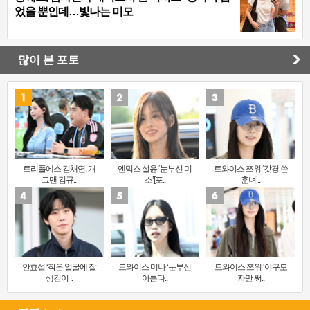
었을 뿐인데…빛나는 미모
많이 본 포토
트리플에스 김채연, 개
엔믹스 설윤 ‘눈부신 미
트와이스 쯔위 ‘갓경 쓴
그맨 김규..
소’[포..
훈녀’..
안효섭 ‘작은 얼굴에 잘
트와이스 미나 ‘눈부신
트와이스 쯔위 ‘야구모
생김이 ..
아름다..
자만 써..