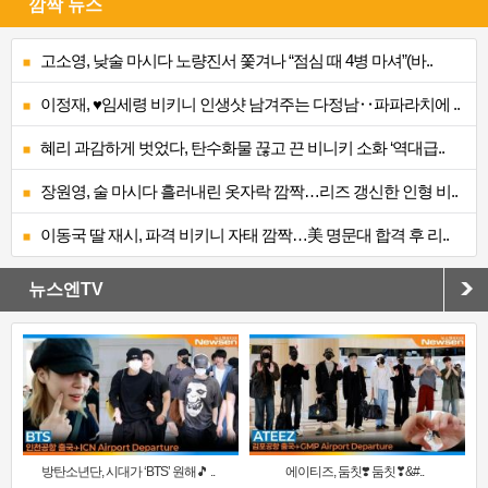
깜짝 뉴스
고소영, 낮술 마시다 노량진서 쫓겨나 “점심 때 4병 마셔”(바..
이정재, ♥임세령 비키니 인생샷 남겨주는 다정남‥파파라치에 ..
혜리 과감하게 벗었다, 탄수화물 끊고 끈 비니키 소화 ‘역대급..
장원영, 술 마시다 흘러내린 옷자락 깜짝…리즈 갱신한 인형 비..
이동국 딸 재시, 파격 비키니 자태 깜짝…美 명문대 합격 후 리..
뉴스엔TV
방탄소년단, 시대가 ‘BTS’ 원해🎵 ..
에이티즈, 둠칫❣️ 둠칫❣&#..