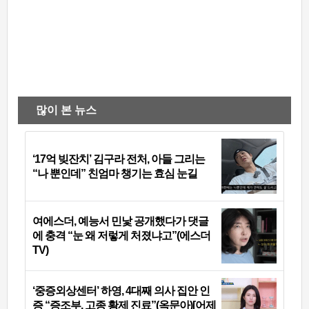
많이 본 뉴스
‘17억 빚잔치’ 김구라 전처, 아들 그리는
“나 뿐인데” 친엄마 챙기는 효심 눈길
여에스더, 예능서 민낯 공개했다가 댓글
에 충격 “눈 왜 저렇게 처졌냐고”(에스더
TV)
‘중증외상센터’ 하영, 4대째 의사 집안 인
증 “증조부, 고종 황제 진료”(옥문아)[어제