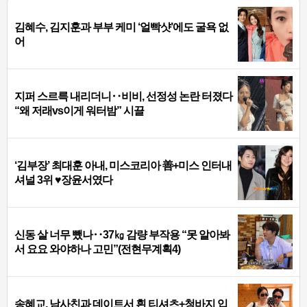
김혜수, 김지훈과 부부 케미 ‘얼빡샷’에도 굴욕 없
어
지퍼 스르륵 내리더니‥비비, 선정성 논란 터졌다
“왜 저래vs이게 워터밤” 시끌
‘김부장’ 최대훈 아내, 미스코리아 善+미스 인터내
셔널 3위 ♥장윤서였다
신동 살 너무 뺐나‥37㎏ 감량 부작용 “못 알아봐
서 요요 와야하나 고민”(전현무계획4)
송혜교, 남사친과 데이트서 흰 티셔츠+청바지 입