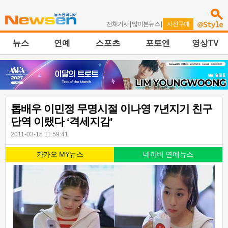
전체기사
|
많이본뉴스
|
사진구매
뉴스
연예
스포츠
포토엔
영상TV
톱배우 이민정 무명시절 이나영 7년지기 친구
단역 이랬다 ‘격세지감’
2011-03-15 11:59:41
카카오 MY뉴스
네이버 연예뉴스