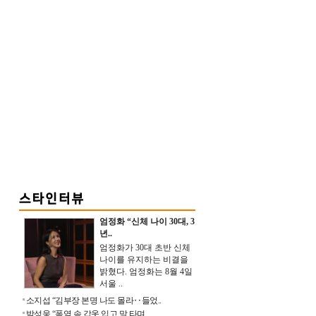
엄정화 “신체 나이 30대, 3
년..
엄정화가 30대 초반 신체
나이를 유지하는 비결을
밝혔다. 엄정화는 8월 4일
서울 ..
소지섭 “김부장 본명 나도 몰라‥들었..
박성웅 “폭염 속 갑옷 입고 말 타며 ..