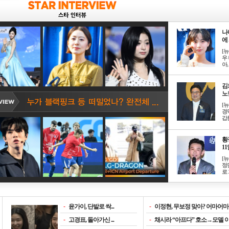
나
에 
[
우 
아, .
김
노한
[
경
갑론
황
11일
[
정
로 
-
윤가이, 단발로 싹...
-
이정현, 무보정 맞아? 어마어마한
-
고경표, 돌아가신 ...
-
채시라 “아프다” 호소→모델 이소