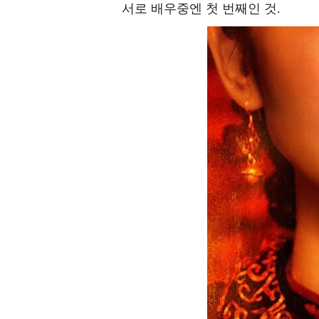
서로 배우중엔 첫 번째인 것.