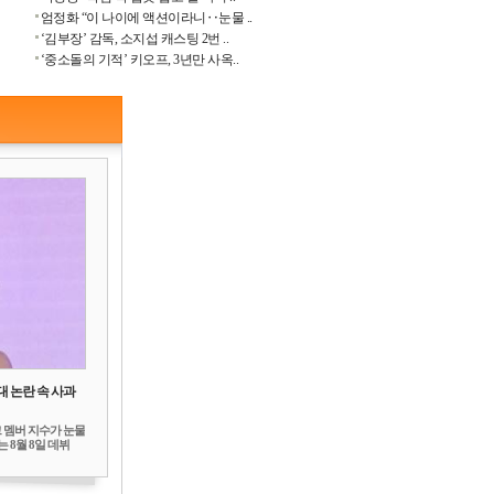
엄정화 “이 나이에 액션이라니‥눈물 ..
‘김부장’ 감독, 소지섭 캐스팅 2번 ..
‘중소돌의 기적’ 키오프, 3년만 사옥..
대 논란 속 사과
 멤버 지수가 눈물
 8월 8일 데뷔