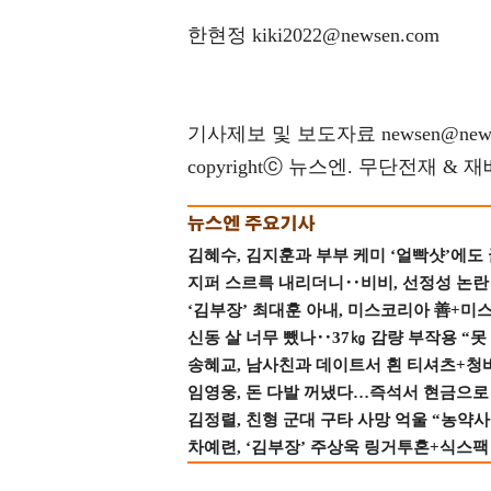
한현정 kiki2022@newsen.com
기사제보 및 보도자료 newsen@news
copyrightⓒ 뉴스엔. 무단전재 & 
김혜수, 김지훈과 부부 케미 ‘얼빡샷’에도
지퍼 스르륵 내리더니‥비비, 선정성 논란 터
‘김부장’ 최대훈 아내, 미스코리아 善+미
신동 살 너무 뺐나‥37㎏ 감량 부작용 “못
송혜교, 남사친과 데이트서 흰 티셔츠+청
임영웅, 돈 다발 꺼냈다…즉석서 현금으로 
김정렬, 친형 군대 구타 사망 억울 “농약사
차예련, ‘김부장’ 주상욱 링거투혼+식스팩 