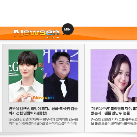
변우석 김규원, 희망이 되다…뭉클+따뜻한 감동
‘데뷔 10주년’ 블랙핑크 지수, 홀
까지 선한 영향력 ing[종합]
했는데…팬들 만난 뒤 눈물
[뉴스엔 강민경 기자]배우 변우석과 코미디언 김규원
[뉴스엔 강민경 기자]그룹 블랙핑크
의 미담이 전해졌다.8월 5일 변우석의 소셜미디어에
을 흘린 모습이 포착됐다.블랙핑크는
는 ...
10...