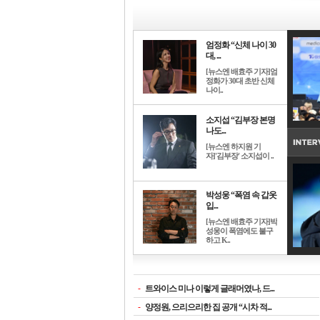
엄정화 “신체 나이 30
대, ...
[뉴스엔 배효주 기자]엄
정화가 30대 초반 신체
나이..
소지섭 “김부장 본명
나도...
[뉴스엔 하지원 기
자]'김부장' 소지섭이 ..
박성웅 “폭염 속 갑옷
입...
[뉴스엔 배효주 기자]박
성웅이 폭염에도 불구
하고 K..
-
트와이스 미나 이렇게 글래머였나, 드...
-
양정원, 으리으리한 집 공개 “시차 적...