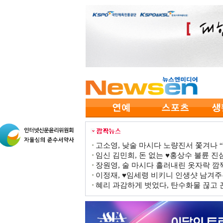
고소영, 낮술 마시다 노량진서 쫓겨나 “점
임신 김민희, 돈 없는 ♥홍상수 불륜 진심
장원영, 술 마시다 흘러내린 옷자락 
이정재, ♥임세령 비키니 인생샷 남겨주
혜리 과감하게 벗었다, 탄수화물 끊고 끈