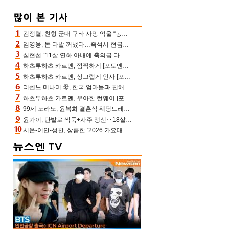
김정렬, 친형 군대 구타 사망 억울 “농약사 처리, 범인 찾았지만…엄마는 이미 치매”(데이앤나잇)
임영웅, 돈 다발 꺼냈다…즉석서 현금으로 수당 챙겨주는 ‘구단주’
심현섭 “11살 연하 아내에 축의금 다 뺏겨, 집도 아내 명의” (동치미)[결정적장면]
하츠투하츠 카르멘, 깜찍하게 [포토엔HD]
하츠투하츠 카르멘, 싱그럽게 인사 [포토엔HD]
리센느 미나미 母, 한국 엄마들과 친해진 비결=BTS “최애 정국 얘기로 통해”(전참시)
하츠투하츠 카르멘, 우아한 런웨이 [포토엔HD]
99세 노라노, 윤복희 결혼식 웨딩드레스 제작자였다…극찬 세례
윤가이, 단발로 싹둑+사주 맹신‥18살 연상 ♥장기하 반한 엉뚱·열정 매력(전참시)
시온-이안-성찬, 상큼한 ‘2026 가요대전 썸머’ MC [포토엔HD]
이
정