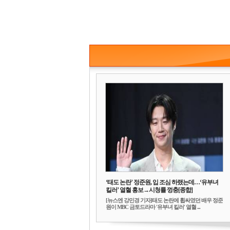
‘태도 논란’ 정준원, 입 조심 하랬는데…‘유부녀
킬러’ 열혈 홍보→시청률 껑충[종합]
[뉴스엔 강민경 기자]태도 논란에 휩싸였던 배우 정준
원이 MBC 금토드라마 '유부녀 킬러' 열혈 ...