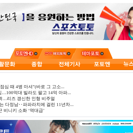
심 때 4병 마셔”(바로 그 고소...
…100억대 빌라도 팔고 14억 아파...
깜짝…리즈 갱신한 인형 비주얼
는 다정남‥파파라치에 걸린 11년차...
 비니키 소화 ‘역대급’