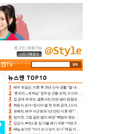
로그인
|
회원가입
배우 최일순, 이혼 후 20년 산속 생활 “딸 내가 버렸다고 원망‥맘 아파”(특종)[어제TV]
‘혼외자→유부남’ 정우성 근황 포착, 수식억 해킹 피해 후배 만났다 “존경하는”
집 공개 유재석, 결혼사진 라면 냄비 받침대 되고 분노‥가족사진도 피해(놀뭐)[어제TV]
백윤식 손녀+정시아 딸 첫 유화 공개, LA 아트쇼→서울국제조각페스타 작가다운 수준급 실력
유혜리, 배우 이근희과 1년 반만 이혼 왜? “식칼 꽂고 의자 던져” 충격 폭로(특종)[어제TV]
임지연, 그림 같은 발리 배경? 뼈말라 청순 비키니 핏에 상대 안 되네
김성수, ♥박소윤 집 이불 폐기 처분 “어떤 X이랑 썼을지 몰라” 질투(신랑수업2)[어제TV]
44kg 송가인 “비가 오나 눈이 오나” 매일 이 운동, 허벅지 근육량 상승+체지방 감소