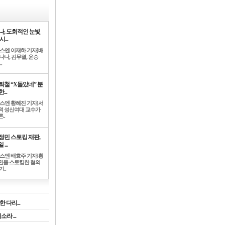
나, 도회적인 눈빛
시...
뉴스엔 이재하 기자]배
나나, 김무열, 윤승
.
희철 “X돌았네” 분
...
뉴스엔 황혜진 기자]서
덕 성신여대 교수가
..
정민 스토킹 재판,
 ...
뉴스엔 배효주 기자]황
민을 스토킹한 혐의
기..
 다리...
라 ...