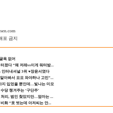
en.com
재배포 금지
 굴욕 없어
졌다 “왜 저래vs이게 워터밤...
스 인터내셔널 3위 ♥장윤서였다
 알아봐서 요요 와야하나 고민”...
바지 입었을 뿐인데…빛나는 미모
수당 챙겨주는 ‘구단주’
 처리, 범인 찾았지만…엄마는 ...
비화 “옷 벗는데 아저씨는 안...