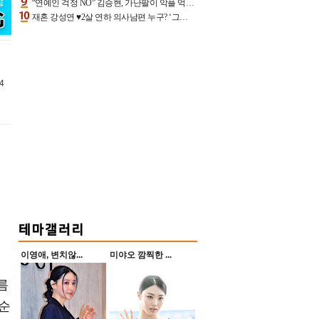
“연예인 걱정 NO” 김승현, 가난팔이 악플 억울할만‥아내+딸과 日 여행
재혼 강성연 ♥2살 연하 의사남편 누구? ‘그알’ 자문의에 훈남 비주얼 초엘리트 스펙 [종합]
4
이영애, 변치않...
미야오 깜찍한 ...
름
 순