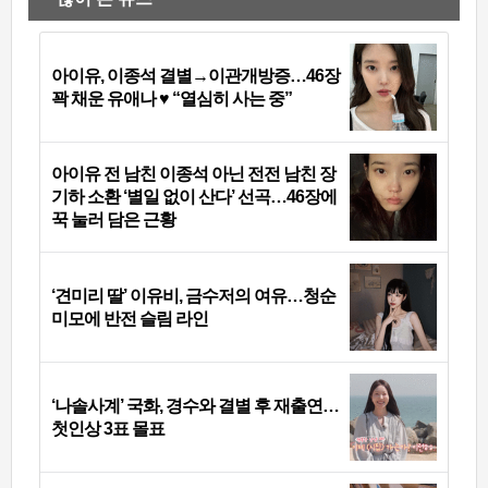
아이유, 이종석 결별→이관개방증…46장
꽉 채운 유애나 ♥ “열심히 사는 중”
아이유 전 남친 이종석 아닌 전전 남친 장
기하 소환 ‘별일 없이 산다’ 선곡…46장에
꾹 눌러 담은 근황
‘견미리 딸’ 이유비, 금수저의 여유…청순
미모에 반전 슬림 라인
‘나솔사계’ 국화, 경수와 결별 후 재출연…
첫인상 3표 몰표