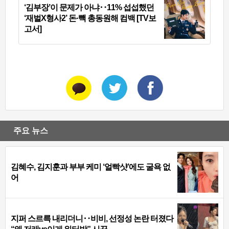
‘김부장’이 문제가 아냐‥11% 섭섭했던
‘재벌X형사2’ 돈·빽 총동원해 컴백 [TV보
고서]
주요 뉴스
김혜수, 김지훈과 부부 케미 ‘얼빡샷’에도 굴욕 없
어
지퍼 스르륵 내리더니‥비비, 선정성 논란 터졌다