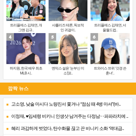
트리플에스 김채연, 개
샤를리즈 테론, 독보적
트리플에스 김채연, 서
그맨 김규..
인 귀걸이..
울월드컵..
하지원, 한국 배우 최초
엔믹스 설윤 ‘눈부신 미
트와이스 쯔위 ‘갓경 쓴
MLB 시..
소’[포..
훈녀’..
깜짝 뉴스
고소영, 낮술 마시다 노량진서 쫓겨나 “점심 때 4병 마셔”(바..
이정재, ♥임세령 비키니 인생샷 남겨주는 다정남‥파파라치에 ..
혜리 과감하게 벗었다, 탄수화물 끊고 끈 비니키 소화 ‘역대급..