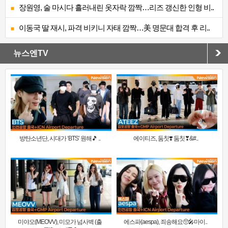
장원영, 술 마시다 흘러내린 옷자락 깜짝…리즈 갱신한 인형 비..
이동국 딸 재시, 파격 비키니 자태 깜짝…美 명문대 합격 후 리..
뉴스엔TV
방탄소년단, 시대가 ‘BTS’ 원해🎵 ..
에이티즈, 둠칫❣️ 둠칫❣&#..
미야오(MEOVV), 미모가 넘사벽 (출
에스파(aespa), 죄송해요🥺🎤마이..