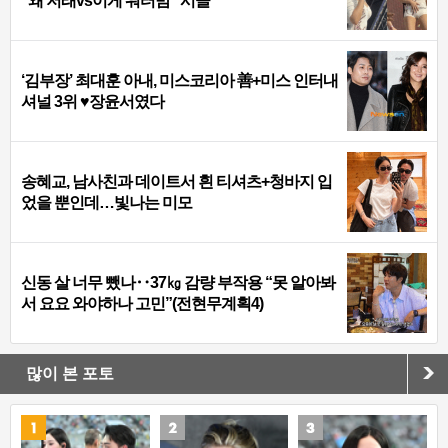
“왜 저래vs이게 워터밤” 시끌
‘김부장’ 최대훈 아내, 미스코리아 善+미스 인터내
셔널 3위 ♥장윤서였다
송혜교, 남사친과 데이트서 흰 티셔츠+청바지 입
었을 뿐인데…빛나는 미모
신동 살 너무 뺐나‥37㎏ 감량 부작용 “못 알아봐
서 요요 와야하나 고민”(전현무계획4)
많이 본 포토