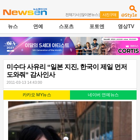
전체기사
|
많이본뉴스
|
사진구매
뉴스
연예
스포츠
포토엔
영상TV
미수다 사유리 “일본 지진, 한국이 제일 먼저
도와줘” 감사인사
2011-03-13 14:43:00
카카오 MY뉴스
네이버 연예뉴스