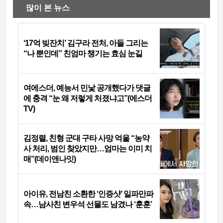
많이 본 뉴스
‘17억 빚잔치’ 김구라 전처, 아들 그리는
“나 뿐인데” 친엄마 챙기는 효심 눈길
여에스더, 예능서 민낯 공개했다가 댓글
에 충격 “눈 왜 저렇게 처졌냐고”(에스더
TV)
김정렬, 친형 군대 구타 사망 억울 “농약
사 처리, 범인 찾았지만…엄마는 이미 치
매”(데이앤나잇)
아이유, 전남친 소환한 ‘인증샷’ 일파만파
속…남사친 변우석 선물도 남겼나 ‘훈훈’