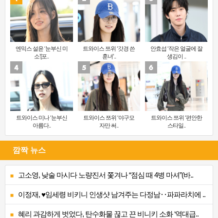
엔믹스 설윤 ‘눈부신 미
트와이스 쯔위 ‘갓경 쓴
안효섭 ‘작은 얼굴에 잘
소’[포..
훈녀’..
생김이 ..
트와이스 미나 ‘눈부신
트와이스 쯔위 ‘야구모
트와이스 쯔위 ‘편안한
아름다..
자만 써..
스타일..
깜짝 뉴스
고소영, 낮술 마시다 노량진서 쫓겨나 “점심 때 4병 마셔”(바..
이정재, ♥임세령 비키니 인생샷 남겨주는 다정남‥파파라치에 ..
혜리 과감하게 벗었다, 탄수화물 끊고 끈 비니키 소화 ‘역대급..