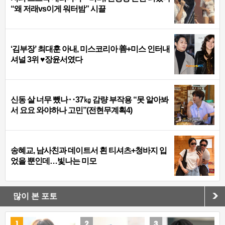
“왜 저래vs이게 워터밤” 시끌
‘김부장’ 최대훈 아내, 미스코리아 善+미스 인터내
셔널 3위 ♥장윤서였다
신동 살 너무 뺐나‥37㎏ 감량 부작용 “못 알아봐
서 요요 와야하나 고민”(전현무계획4)
송혜교, 남사친과 데이트서 흰 티셔츠+청바지 입
었을 뿐인데…빛나는 미모
많이 본 포토