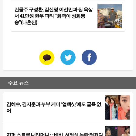
건물주 구성환, 김신영 이선민과 집 옥상
서 41만원 한우 파티 “화력이 성화봉
송”(나혼산)
주요 뉴스
김혜수, 김지훈과 부부 케미 ‘얼빡샷’에도 굴욕 없
어
지퍼 스르륵 내리더니‥비비, 선정성 논란 터졌다