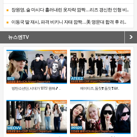
장원영, 술 마시다 흘러내린 옷자락 깜짝…리즈 갱신한 인형 비..
이동국 딸 재시, 파격 비키니 자태 깜짝…美 명문대 합격 후 리..
뉴스엔TV
방탄소년단, 시대가 ‘BTS’ 원해🎵 ..
에이티즈, 둠칫❣️ 둠칫❣&#..