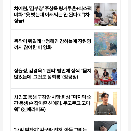
차예련, ‘김부장’ 주상욱 링거투혼+식스팩
비화 “옷 벗는데 아저씨는 안 된다고”(차
장금)
원작이 뭐길래‥정해인 강하늘에 장원영
까지 참여한 이 영화
장윤정, 김경욱 ‘T팬티’ 발언에 정색 “묻지
않았는데, 그것도 성희롱”(장공장)
차인표 동생 구강암 사망 회상 “마지막 순
간 동생 손 잡아준 신애라, 두고두고 고마
워” (신애라이프)
‘17억 빚잔치’ 김구라 전처, 아들 그리는