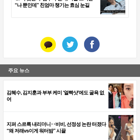
“나 뿐인데” 친엄마 챙기는 효심 눈길
주요 뉴스
김혜수, 김지훈과 부부 케미 ‘얼빡샷’에도 굴욕 없
어
지퍼 스르륵 내리더니‥비비, 선정성 논란 터졌다
“왜 저래vs이게 워터밤” 시끌