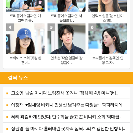
트리플에스 김채연, 개
트리플에스 김채연, 서
엔믹스 설윤 ‘눈부신 미
그맨 김규..
울월드컵..
소’[포..
트와이스 쯔위 ‘갓경 쓴
안효섭 ‘작은 얼굴에 잘
트리플에스 김채연, 인
훈녀’..
생김이 ..
형 그 자..
깜짝 뉴스
고소영, 낮술 마시다 노량진서 쫓겨나 “점심 때 4병 마셔”(바..
이정재, ♥임세령 비키니 인생샷 남겨주는 다정남‥파파라치에 ..
혜리 과감하게 벗었다, 탄수화물 끊고 끈 비니키 소화 ‘역대급..
장원영, 술 마시다 흘러내린 옷자락 깜짝…리즈 갱신한 인형 비..