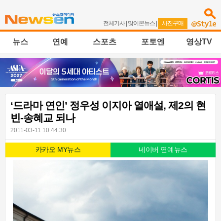
전체기사
|
많이본뉴스
|
사진구매
뉴스
연예
스포츠
포토엔
영상TV
‘드라마 연인’ 정우성 이지아 열애설, 제2의 현
빈-송혜교 되나
2011-03-11 10:44:30
카카오 MY뉴스
네이버 연예뉴스