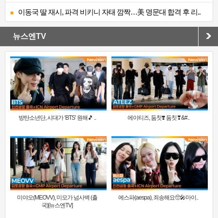
이동국 딸 재시, 파격 비키니 자태 깜짝…美 명문대 합격 후 리..
뉴스엔TV
방탄소년단, 시대가 ‘BTS’ 원해🎵 ..
에이티즈, 둠칫❣️ 둠칫❣&#..
미야오(MEOVV), 미모가 넘사벽 (출
에스파(aespa), 죄송해요🥺🎤마이..
국)[뉴스엔TV]