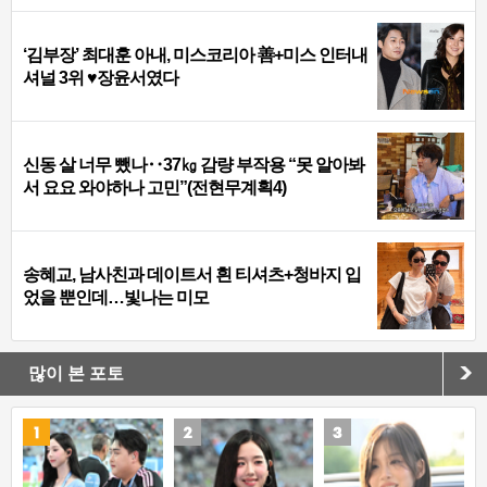
‘김부장’ 최대훈 아내, 미스코리아 善+미스 인터내
셔널 3위 ♥장윤서였다
신동 살 너무 뺐나‥37㎏ 감량 부작용 “못 알아봐
서 요요 와야하나 고민”(전현무계획4)
송혜교, 남사친과 데이트서 흰 티셔츠+청바지 입
었을 뿐인데…빛나는 미모
많이 본 포토