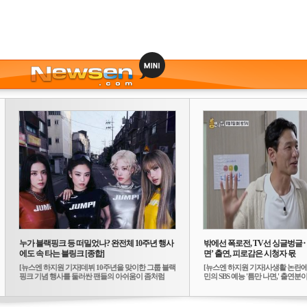
누가 블랙핑크 등 떠밀었나? 완전체 10주년 행사
밖에선 폭로전, TV선 싱글벙글
에도 속 타는 블링크 [종합]
면’ 출연, 피로감은 시청자 몫
[뉴스엔 하지원 기자]데뷔 10주년을 맞이한 그룹 블랙
[뉴스엔 하지원 기자]사생활 논란에
핑크 기념 행사를 둘러싼 팬들의 아쉬움이 좀처럼
민의 SBS 예능 '틈만 나면,' 출연분이 
가...