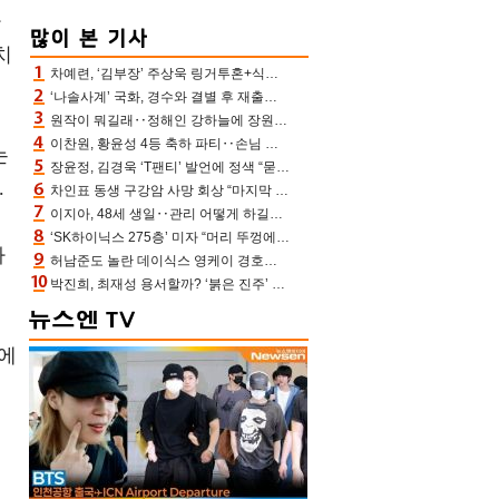
사
치
차예련, ‘김부장’ 주상욱 링거투혼+식스팩 비화 “옷 벗는데 아저씨는 안 된다고”(차장금)
‘나솔사계’ 국화, 경수와 결별 후 재출연…첫인상 3표 몰표
원작이 뭐길래‥정해인 강하늘에 장원영까지 참여한 이 영화
이찬원, 황윤성 4등 축하 파티‥손님 모으려 블랙핑크 지수와 친한 척(편스토랑)[어제TV]
는
장윤정, 김경욱 ‘T팬티’ 발언에 정색 “묻지 않았는데, 그것도 성희롱”(장공장)
.
차인표 동생 구강암 사망 회상 “마지막 순간 동생 손 잡아준 신애라, 두고두고 고마워” (신애라이프)
이지아, 48세 생일‥관리 어떻게 하길래 놀라운 동안 미모
‘SK하이닉스 275층’ 미자 “머리 뚜껑에서 사, 주식만 안 해도 돈 버는 것”
자
허남준도 놀란 데이식스 영케이 경호원병 과거 “그냥 돌았던 놈”
박진희, 최재성 용서할까? ‘붉은 진주’ 오늘(7일) 결말 나온다
문에