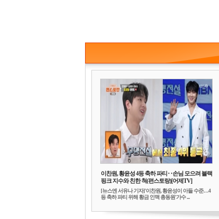
이찬원, 황윤성 4등 축하 파티‥손님 모으려 블랙
핑크 지수와 친한 척(편스토랑)[어제TV]
[뉴스엔 서유나 기자]'이찬원, 황윤성이 아들 수준…4
등 축하 파티 위해 황금 인맥 총동원'가수 ...