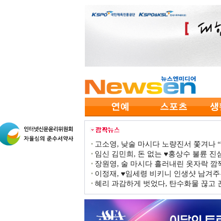
고소영, 낮술 마시다 노량진서 쫓겨나 “점
임신 김민희, 돈 없는 ♥홍상수 불륜 진심
장원영, 술 마시다 흘러내린 옷자락 
이정재, ♥임세령 비키니 인생샷 남겨주
혜리 과감하게 벗었다, 탄수화물 끊고 끈