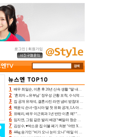
로그인
|
회원가입
배우 최일순, 이혼 후 20년 산속 생활 “딸 내가 버렸다고 원망‥맘 아파”(특종)[어제TV]
‘혼외자→유부남’ 정우성 근황 포착, 수식억 해킹 피해 후배 만났다 “존경하는”
집 공개 유재석, 결혼사진 라면 냄비 받침대 되고 분노‥가족사진도 피해(놀뭐)[어제TV]
백윤식 손녀+정시아 딸 첫 유화 공개, LA 아트쇼→서울국제조각페스타 작가다운 수준급 실력
유혜리, 배우 이근희과 1년 반만 이혼 왜? “식칼 꽂고 의자 던져” 충격 폭로(특종)[어제TV]
임지연, 그림 같은 발리 배경? 뼈말라 청순 비키니 핏에 상대 안 되네
김성수, ♥박소윤 집 이불 폐기 처분 “어떤 X이랑 썼을지 몰라” 질투(신랑수업2)[어제TV]
44kg 송가인 “비가 오나 눈이 오나” 매일 이 운동, 허벅지 근육량 상승+체지방 감소