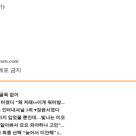
)
en.com
재배포 금지
 굴욕 없어
졌다 “왜 저래vs이게 워터밤...
스 인터내셔널 3위 ♥장윤서였다
바지 입었을 뿐인데…빛나는 미모
 알아봐서 요요 와야하나 고민”...
종 선택 “늦어서 미안해” (...