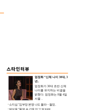
엄정화 “신체 나이 30대, 3
년..
엄정화가 30대 초반 신체
나이를 유지하는 비결을
밝혔다. 엄정화는 8월 4일
서울 ..
소지섭 “김부장 본명 나도 몰라‥들었..
박성웅 “폭염 속 갑옷 입고 말 타며 ..