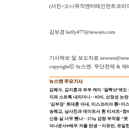
(사진=소니뮤직엔터테인먼트코리아
김보경 kelly477@newsen.com
기사제보 및 보도자료 newsen@news
copyrightⓒ 뉴스엔. 무단전재 & 
김혜수, 김지훈과 부부 케미 ‘얼빡샷’에도
지퍼 스르륵 내리더니‥비비, 선정성 논란 터
‘김부장’ 최대훈 아내, 미스코리아 善+미
송혜교, 남사친과 데이트서 흰 티셔츠+청
신동 살 너무 뺐나‥37㎏ 감량 부작용 “못
아나운서♥배우 커플 탄생‥이유빈, 유일한 최