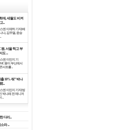
희애, 세월도 비켜
고...
뉴스엔 이재하 기자]배
나나, 김무열, 윤승
.
C몽, 서울 찍고 부
도 ...
뉴스엔 이민지 기
]MC몽이 부산에서
콘서트를 ..
출 10% 줘” 박나
前...
뉴스엔 이민지 기자]방
인 박나래 전 매니저
 ..
 다리...
라 ...