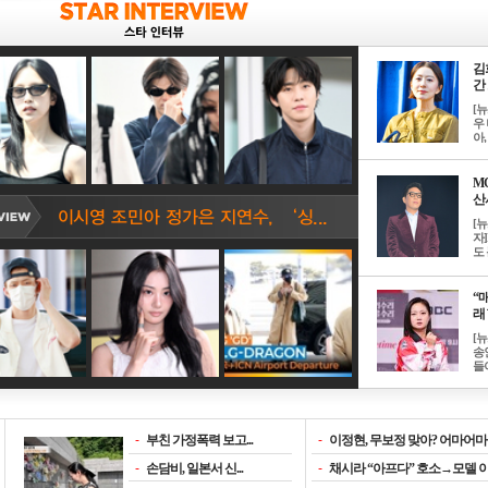
김
간 
[
우 
아, .
M
산서
[
자
도 
“매
래 
[
송
들이
-
부친 가정폭력 보고...
-
이정현, 무보정 맞아? 어마어마한
-
손담비, 일본서 신...
-
채시라 “아프다” 호소→모델 이소