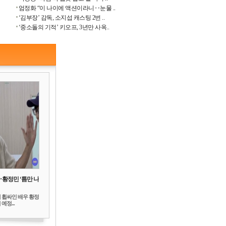
엄정화 “이 나이에 액션이라니‥눈물 ..
‘김부장’ 감독, 소지섭 캐스팅 2번 ..
‘중소돌의 기적’ 키오프, 3년만 사옥..
‥황정민 ‘틈만 나
 휩싸인 배우 황정
예정...