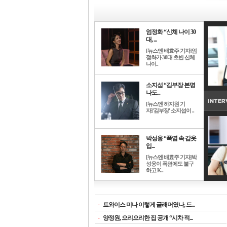
엄정화 “신체 나이 30
대, ...
[뉴스엔 배효주 기자]엄
정화가 30대 초반 신체
나이..
소지섭 “김부장 본명
나도...
[뉴스엔 하지원 기
자]'김부장' 소지섭이 ..
박성웅 “폭염 속 갑옷
입...
[뉴스엔 배효주 기자]박
성웅이 폭염에도 불구
하고 K..
-
트와이스 미나 이렇게 글래머였나, 드...
-
양정원, 으리으리한 집 공개 “시차 적...