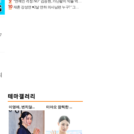
“연예인 걱정 NO” 김승현, 가난팔이 악플 억울할만‥아내+딸과 日 여행
재혼 강성연 ♥2살 연하 의사남편 누구? ‘그알’ 자문의에 훈남 비주얼 초엘리트 스펙 [종합]
7
의
이영애, 변치않...
미야오 깜찍한 ...