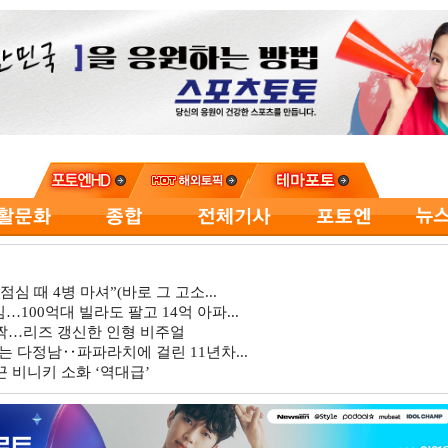
심 때 4병 마셔”(바로 그 고소...
…100억대 빌라도 팔고 14억 아파...
깜짝…리즈 갱신한 인형 비주얼
는 다정남‥파파라치에 걸린 11년차...
 비니키 소화 ‘역대급’