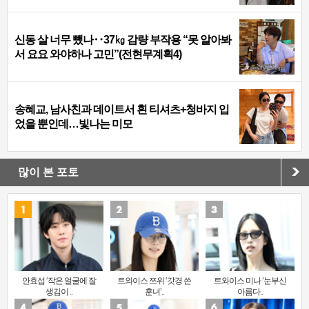
신동 살 너무 뺐나‥37㎏ 감량 부작용 “못 알아봐
서 요요 와야하나 고민”(전현무계획4)
송혜교, 남사친과 데이트서 흰 티셔츠+청바지 입
었을 뿐인데…빛나는 미모
많이 본 포토
안효섭 ‘작은 얼굴에 잘
트와이스 쯔위 ‘갓경 쓴
트와이스 미나 ‘눈부신
생김이 ..
훈녀’..
아름다..