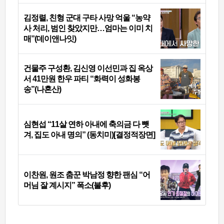
김정렬, 친형 군대 구타 사망 억울 “농약
사 처리, 범인 찾았지만…엄마는 이미 치
매”(데이앤나잇)
건물주 구성환, 김신영 이선민과 집 옥상
서 41만원 한우 파티 “화력이 성화봉
송”(나혼산)
심현섭 “11살 연하 아내에 축의금 다 뺏
겨, 집도 아내 명의” (동치미)[결정적장면]
이찬원, 원조 춤꾼 박남정 향한 팬심 “어
머님 잘 계시지” 폭소(불후)