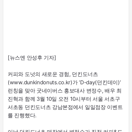
[뉴스엔 안성후 기자]
커피와 도넛의 새로운 경험, 던킨도너츠
(www.dunkindonuts.co.kr)가 ‘D-day(던킨데이)’
런칭을 맞아 굿네이버스 홍보대사 변정수, 배우 최
진혁과 함께 3월 10일 오전 10시부터 서울 서초구
서초동 던킨도너츠 강남본점에서 일일점장 이벤트
를 진행했다.
이날 던킨도너츠 매장에서 변정수가 직접 커피&도