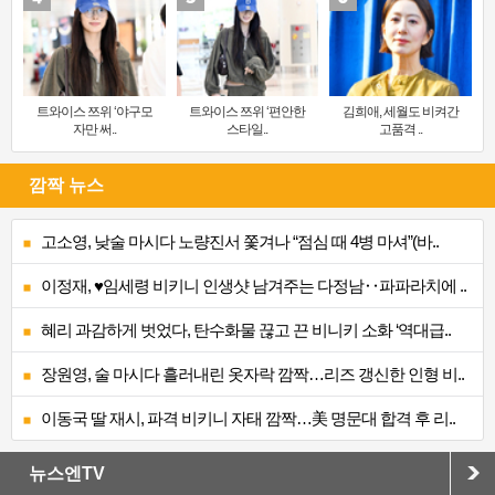
트와이스 쯔위 ‘야구모
트와이스 쯔위 ‘편안한
김희애, 세월도 비켜간
자만 써..
스타일..
고품격 ..
깜짝 뉴스
고소영, 낮술 마시다 노량진서 쫓겨나 “점심 때 4병 마셔”(바..
이정재, ♥임세령 비키니 인생샷 남겨주는 다정남‥파파라치에 ..
혜리 과감하게 벗었다, 탄수화물 끊고 끈 비니키 소화 ‘역대급..
장원영, 술 마시다 흘러내린 옷자락 깜짝…리즈 갱신한 인형 비..
이동국 딸 재시, 파격 비키니 자태 깜짝…美 명문대 합격 후 리..
뉴스엔TV