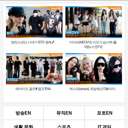
방탄소년단, 시대가 ‘BTS’ 원해🎵 ..
미야오(MEOVV), 미모가 넘사벽 (출
국)[뉴스엔TV]
에이티즈, 둠칫❣️ 둠칫❣&#..
에스파(aespa), 죄송해요🥺🎤마이..
방송EN
뮤직EN
포토EN
생활.문화
스포츠
IT.게임