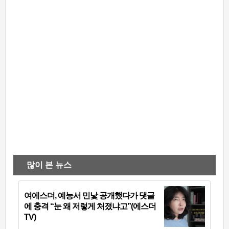
많이 본 뉴스
여에스더, 예능서 민낯 공개했다가 댓글
에 충격 “눈 왜 저렇게 처졌냐고”(에스더
TV)