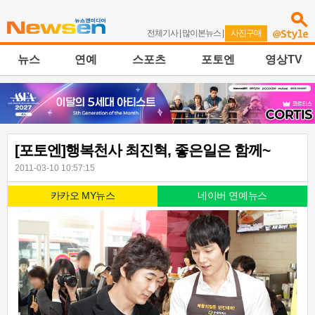
전체기사
|
많이본뉴스
|
사진구매
뉴스
연예
스포츠
포토엔
영상TV
[포토엔]행복천사 최진혁, 좋은일은 함께~
2011-03-10 10:57:15
카카오 MY뉴스
네이버 연예뉴스