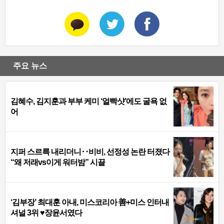
주요 뉴스
김혜수, 김지훈과 부부 케미 ‘얼빡샷’에도 굴욕 없
어
지퍼 스르륵 내리더니‥비비, 선정성 논란 터졌다
“왜 저래vs이게 워터밤” 시끌
‘김부장’ 최대훈 아내, 미스코리아 善+미스 인터내
셔널 3위 ♥장윤서였다