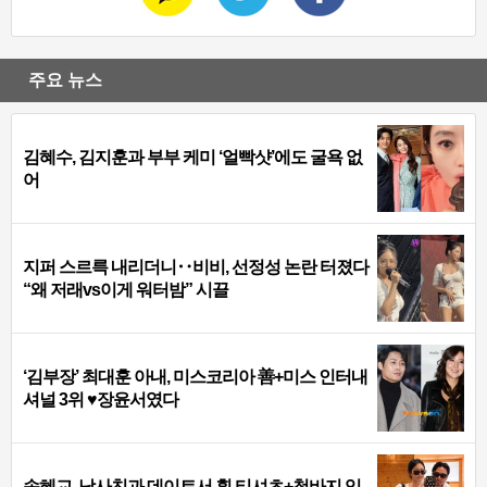
주요 뉴스
김혜수, 김지훈과 부부 케미 ‘얼빡샷’에도 굴욕 없
어
지퍼 스르륵 내리더니‥비비, 선정성 논란 터졌다
“왜 저래vs이게 워터밤” 시끌
‘김부장’ 최대훈 아내, 미스코리아 善+미스 인터내
셔널 3위 ♥장윤서였다
송혜교, 남사친과 데이트서 흰 티셔츠+청바지 입