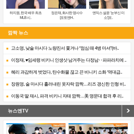
하지원, 한국 배우 최초
정은채, 화사한 명사수
엔믹스 설윤 ‘눈부신 미
MLB 시..
[포토엔H..
소’[포..
깜짝 뉴스
고소영, 낮술 마시다 노량진서 쫓겨나 “점심 때 4병 마셔”(바..
이정재, ♥임세령 비키니 인생샷 남겨주는 다정남‥파파라치에 ..
혜리 과감하게 벗었다, 탄수화물 끊고 끈 비니키 소화 ‘역대급..
장원영, 술 마시다 흘러내린 옷자락 깜짝…리즈 갱신한 인형 비..
이동국 딸 재시, 파격 비키니 자태 깜짝…美 명문대 합격 후 리..
뉴스엔TV