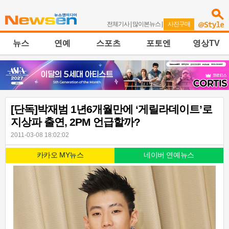
전체기사
|
많이본뉴스
|
사진구매
뉴스
연예
스포츠
포토엔
영상TV
[단독]박재범 1년6개월만에 ‘게릴라데이트’로
지상파 출연, 2PM 언급할까?
2011-03-08 18:02:02
카카오 MY뉴스
네이버 연예뉴스