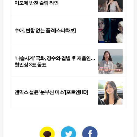
미모에 반전 슬림 라인
수애, 변함 없는 품격[스타화보]
‘나솔사계’ 국화, 경수와 결별 후 재출연…
첫인상 3표 몰표
엔믹스 설윤 ‘눈부신 미소’[포토엔HD]