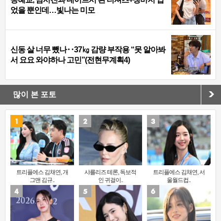
었을 뿐인데…빛나는 미모
신동 살 너무 뺐나‥37㎏ 감량 부작용 “못 알아봐
서 요요 와야하나 고민”(전현무계획4)
많이 본 포토
트리플에스 김채연, 개
샤를리즈 테론, 독보적
트리플에스 김채연, 서
그맨 김규..
인 귀걸이..
울월드컵..