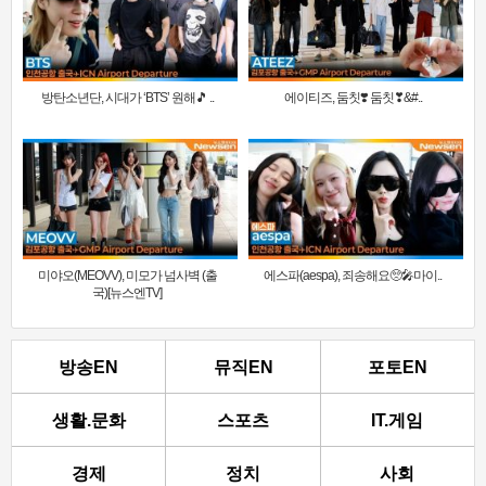
방탄소년단, 시대가 ‘BTS’ 원해🎵 ..
에이티즈, 둠칫❣️ 둠칫❣&#..
미야오(MEOVV), 미모가 넘사벽 (출
에스파(aespa), 죄송해요🥺🎤마이..
국)[뉴스엔TV]
방송EN
뮤직EN
포토EN
생활.문화
스포츠
IT.게임
경제
정치
사회