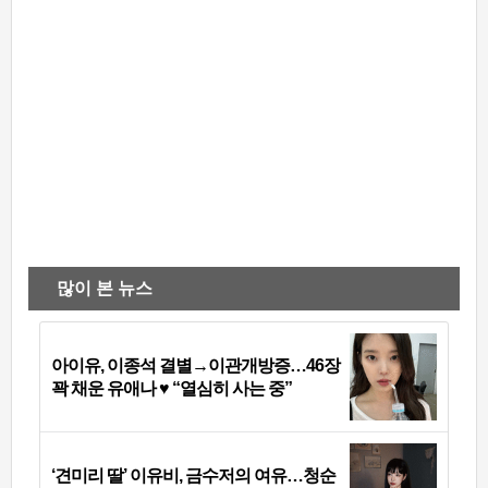
많이 본 뉴스
아이유, 이종석 결별→이관개방증…46장
꽉 채운 유애나 ♥ “열심히 사는 중”
‘견미리 딸’ 이유비, 금수저의 여유…청순