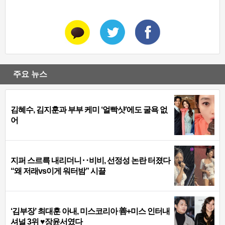
주요 뉴스
김혜수, 김지훈과 부부 케미 ‘얼빡샷’에도 굴욕 없
어
지퍼 스르륵 내리더니‥비비, 선정성 논란 터졌다
“왜 저래vs이게 워터밤” 시끌
‘김부장’ 최대훈 아내, 미스코리아 善+미스 인터내
셔널 3위 ♥장윤서였다