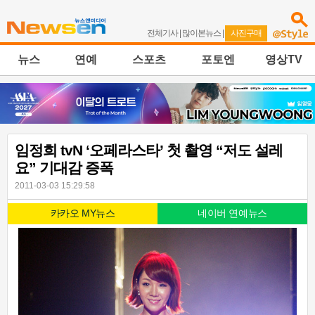
전체기사
|
많이본뉴스
|
사진구매
뉴스
연예
스포츠
포토엔
영상TV
임정희 tvN ‘오페라스타’ 첫 촬영 “저도 설레
요” 기대감 증폭
2011-03-03 15:29:58
카카오 MY뉴스
네이버 연예뉴스