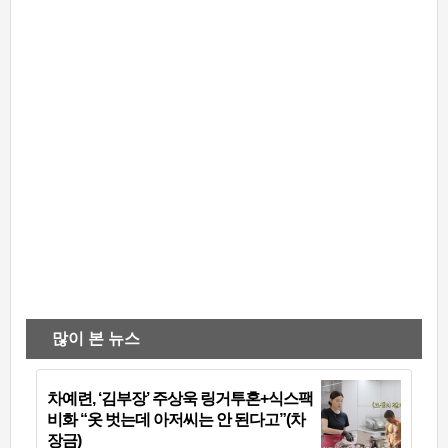
많이 본 뉴스
차예련, ‘김부장’ 주상욱 링거투혼+식스팩
비화 “옷 벗는데 아저씨는 안 된다고”(차
장금)