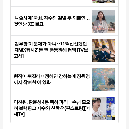
‘나솔사계’ 국화, 경수와 결별 후 재출연…
첫인상 3표 몰표
‘김부장’이 문제가 아냐‥11% 섭섭했던
‘재벌X형사2’ 돈·빽 총동원해 컴백 [TV보
고서]
원작이 뭐길래‥정해인 강하늘에 장원영
까지 참여한 이 영화
이찬원, 황윤성 4등 축하 파티‥손님 모으
려 블랙핑크 지수와 친한 척(편스토랑)[어
제TV]