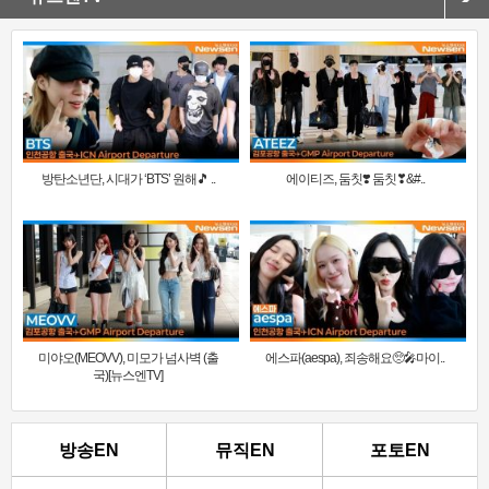
방탄소년단, 시대가 ‘BTS’ 원해🎵 ..
에이티즈, 둠칫❣️ 둠칫❣&#..
미야오(MEOVV), 미모가 넘사벽 (출
에스파(aespa), 죄송해요🥺🎤마이..
국)[뉴스엔TV]
방송EN
뮤직EN
포토EN