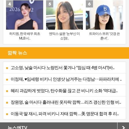
하지원, 한국 배우 최초
엔믹스 설윤 ‘눈부신 미
트와이스 쯔위 ‘갓경 쓴
MLB 시..
소’[포..
훈녀’..
깜짝 뉴스
고소영, 낮술 마시다 노량진서 쫓겨나 “점심 때 4병 마셔”(바..
이정재, ♥임세령 비키니 인생샷 남겨주는 다정남‥파파라치에 ..
혜리 과감하게 벗었다, 탄수화물 끊고 끈 비니키 소화 ‘역대급..
장원영, 술 마시다 흘러내린 옷자락 깜짝…리즈 갱신한 인형 비..
이동국 딸 재시, 파격 비키니 자태 깜짝…美 명문대 합격 후 리..
뉴스엔TV