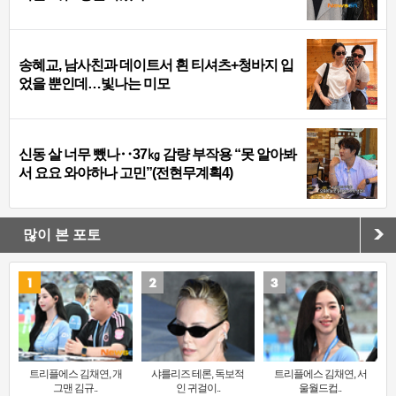
송혜교, 남사친과 데이트서 흰 티셔츠+청바지 입
었을 뿐인데…빛나는 미모
신동 살 너무 뺐나‥37㎏ 감량 부작용 “못 알아봐
서 요요 와야하나 고민”(전현무계획4)
많이 본 포토
트리플에스 김채연, 개
샤를리즈 테론, 독보적
트리플에스 김채연, 서
그맨 김규..
인 귀걸이..
울월드컵..