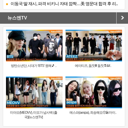
이동국 딸 재시, 파격 비키니 자태 깜짝…美 명문대 합격 후 리..
뉴스엔TV
방탄소년단, 시대가 ‘BTS’ 원해🎵 ..
에이티즈, 둠칫❣️ 둠칫❣&#..
미야오(MEOVV), 미모가 넘사벽 (출
에스파(aespa), 죄송해요🥺🎤마이..
국)[뉴스엔TV]