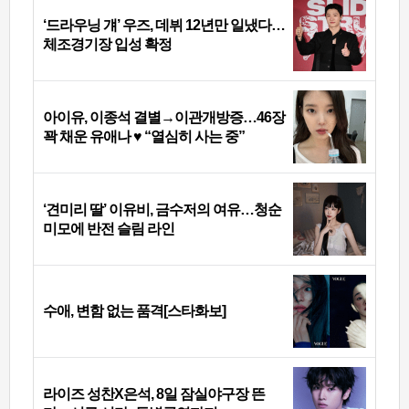
‘드라우닝 걔’ 우즈, 데뷔 12년만 일냈다…
체조경기장 입성 확정
아이유, 이종석 결별→이관개방증…46장
꽉 채운 유애나 ♥ “열심히 사는 중”
‘견미리 딸’ 이유비, 금수저의 여유…청순
미모에 반전 슬림 라인
수애, 변함 없는 품격[스타화보]
라이즈 성찬X은석, 8일 잠실야구장 뜬