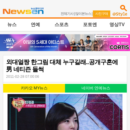
전체기사
|
많이본뉴스
|
사진구매
뉴스
연예
스포츠
포토엔
영상TV
외대얼짱 한그림 대체 누구길래..공개구혼에
男 네티즌 들썩
2011-02-28 07:00:06
카카오 MY뉴스
네이버 연예뉴스