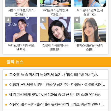
샤를리즈 테론, 독보적
트리플에스 김채연, 개
트리플에스 김채연, 서
인 귀걸이..
그맨 김규..
울월드컵..
하지원, 한국 배우 최초
정은채, 화사한 명사수
엔믹스 설윤 ‘눈부신 미
MLB 시..
[포토엔H..
소’[포..
깜짝 뉴스
고소영, 낮술 마시다 노량진서 쫓겨나 “점심 때 4병 마셔”(바..
이정재, ♥임세령 비키니 인생샷 남겨주는 다정남‥파파라치에 ..
혜리 과감하게 벗었다, 탄수화물 끊고 끈 비니키 소화 ‘역대급..
장원영, 술 마시다 흘러내린 옷자락 깜짝…리즈 갱신한 인형 비..