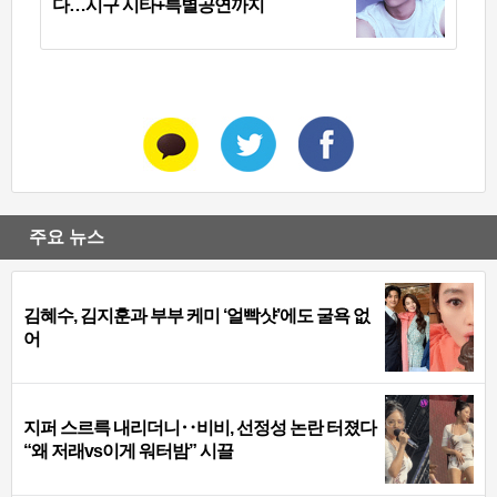
다…시구 시타+특별공연까지
주요 뉴스
김혜수, 김지훈과 부부 케미 ‘얼빡샷’에도 굴욕 없
어
지퍼 스르륵 내리더니‥비비, 선정성 논란 터졌다
“왜 저래vs이게 워터밤” 시끌