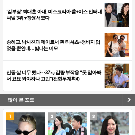
‘김부장’ 최대훈 아내, 미스코리아 善+미스 인터내
셔널 3위 ♥장윤서였다
송혜교, 남사친과 데이트서 흰 티셔츠+청바지 입
었을 뿐인데…빛나는 미모
신동 살 너무 뺐나‥37㎏ 감량 부작용 “못 알아봐
서 요요 와야하나 고민”(전현무계획4)
많이 본 포토