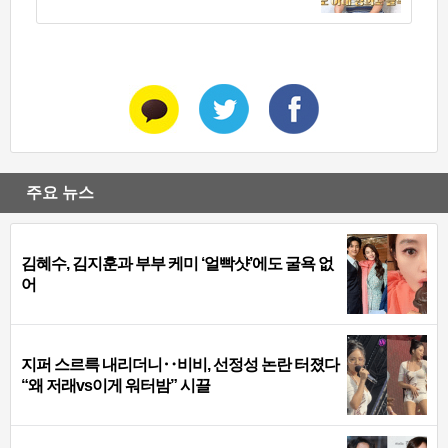
주요 뉴스
김혜수, 김지훈과 부부 케미 ‘얼빡샷’에도 굴욕 없
어
지퍼 스르륵 내리더니‥비비, 선정성 논란 터졌다
“왜 저래vs이게 워터밤” 시끌