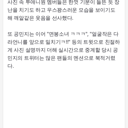
사진 속 투애니원 멤버들은 한껏 기분이 들뜬 듯 장
난을 치기도 하고 우스꽝스러운 모습을 보이기도
해 깨알같은 웃음을 선사했다.
또 공민지는 이어 "면봉소녀 ㅋㅋㅋ", "얼굴작은 다
라언니를 앞으로 밀치기ㅋ!!" 등의 트윗으로 친절하
게 사진 설명까지 더해 실시간으로 중계할 당시 공
민지의 트위터는 많은 팬들의 멘션으로 북적거렸
다.