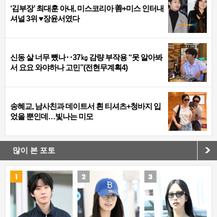
‘김부장’ 최대훈 아내, 미스코리아 善+미스 인터내
셔널 3위 ♥장윤서였다
신동 살 너무 뺐나‥37㎏ 감량 부작용 “못 알아봐
서 요요 와야하나 고민”(전현무계획4)
송혜교, 남사친과 데이트서 흰 티셔츠+청바지 입
었을 뿐인데…빛나는 미모
많이 본 포토