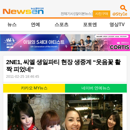
전체기사
|
많이본뉴스
|
사진구매
뉴스
연예
스포츠
포토엔
영상TV
2NE1, 씨엘 생일파티 현장 생중계 “웃음꽃 활
짝 피었네”
2011-02-25 18:46:45
카카오 MY뉴스
네이버 연예뉴스