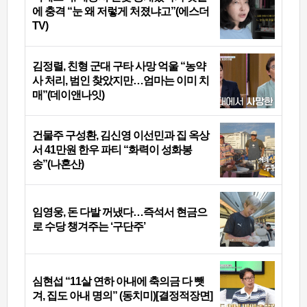
에 충격 “눈 왜 저렇게 처졌냐고”(에스더
TV)
김정렬, 친형 군대 구타 사망 억울 “농약
사 처리, 범인 찾았지만…엄마는 이미 치
매”(데이앤나잇)
건물주 구성환, 김신영 이선민과 집 옥상
서 41만원 한우 파티 “화력이 성화봉
송”(나혼산)
임영웅, 돈 다발 꺼냈다…즉석서 현금으
로 수당 챙겨주는 ‘구단주’
심현섭 “11살 연하 아내에 축의금 다 뺏
겨, 집도 아내 명의” (동치미)[결정적장면]