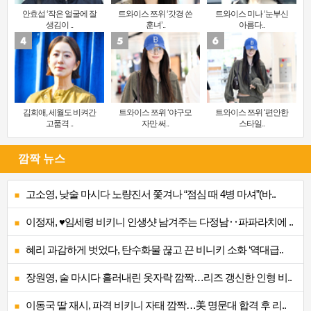
안효섭 ‘작은 얼굴에 잘
트와이스 쯔위 ‘갓경 쓴
트와이스 미나 ‘눈부신
생김이 ..
훈녀’..
아름다..
김희애, 세월도 비켜간
트와이스 쯔위 ‘야구모
트와이스 쯔위 ‘편안한
고품격 ..
자만 써..
스타일..
깜짝 뉴스
고소영, 낮술 마시다 노량진서 쫓겨나 “점심 때 4병 마셔”(바..
이정재, ♥임세령 비키니 인생샷 남겨주는 다정남‥파파라치에 ..
혜리 과감하게 벗었다, 탄수화물 끊고 끈 비니키 소화 ‘역대급..
장원영, 술 마시다 흘러내린 옷자락 깜짝…리즈 갱신한 인형 비..
이동국 딸 재시, 파격 비키니 자태 깜짝…美 명문대 합격 후 리..