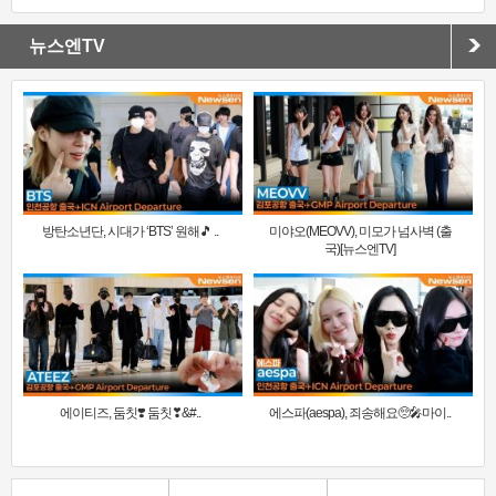
뉴스엔TV
방탄소년단, 시대가 ‘BTS’ 원해🎵 ..
미야오(MEOVV), 미모가 넘사벽 (출
국)[뉴스엔TV]
에이티즈, 둠칫❣️ 둠칫❣&#..
에스파(aespa), 죄송해요🥺🎤마이..