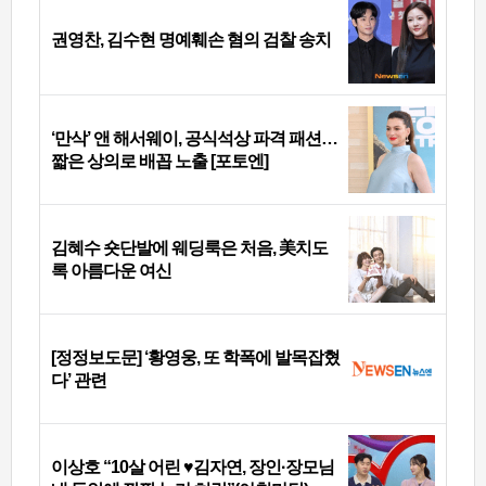
권영찬, 김수현 명예훼손 혐의 검찰 송치
‘만삭’ 앤 해서웨이, 공식석상 파격 패션…
짧은 상의로 배꼽 노출 [포토엔]
김혜수 숏단발에 웨딩룩은 처음, 美치도
록 아름다운 여신
[정정보도문] ‘황영웅, 또 학폭에 발목잡혔
다’ 관련
이상호 “10살 어린 ♥김자연, 장인·장모님