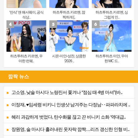
‘만삭’ 앤 해서웨이, 공식
하츠투하츠 카르멘, 깜
하츠투하츠 카르멘, 싱
석상..
찍하게 [..
그럽게 인..
하츠투하츠 카르멘, 우
시온-이안-성찬, 상큼한
하츠투하츠 이안, 우아
아한 런웨..
‘2026 ..
한 MC 드..
깜짝 뉴스
고소영, 낮술 마시다 노량진서 쫓겨나 “점심 때 4병 마셔”(바..
이정재, ♥임세령 비키니 인생샷 남겨주는 다정남‥파파라치에 ..
혜리 과감하게 벗었다, 탄수화물 끊고 끈 비니키 소화 ‘역대급..
장원영, 술 마시다 흘러내린 옷자락 깜짝…리즈 갱신한 인형 비..