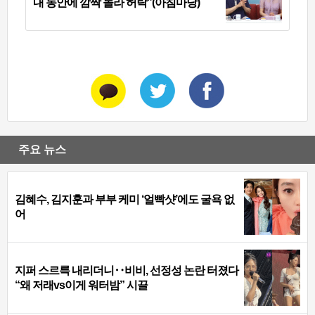
내 동안에 깜짝 놀라 허락”(아침마당)
주요 뉴스
김혜수, 김지훈과 부부 케미 ‘얼빡샷’에도 굴욕 없
어
지퍼 스르륵 내리더니‥비비, 선정성 논란 터졌다
“왜 저래vs이게 워터밤” 시끌