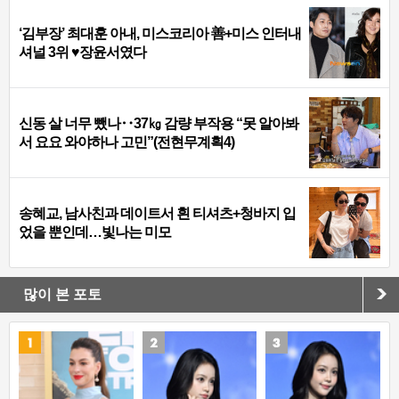
‘김부장’ 최대훈 아내, 미스코리아 善+미스 인터내
셔널 3위 ♥장윤서였다
신동 살 너무 뺐나‥37㎏ 감량 부작용 “못 알아봐
서 요요 와야하나 고민”(전현무계획4)
송혜교, 남사친과 데이트서 흰 티셔츠+청바지 입
었을 뿐인데…빛나는 미모
많이 본 포토