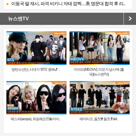
이동국 딸 재시, 파격 비키니 자태 깜짝…美 명문대 합격 후 리..
뉴스엔TV
방탄소년단, 시대가 ‘BTS’ 원해🎵 ..
미야오(MEOVV), 미모가 넘사벽 (출
국)[뉴스엔TV]
에스파(aespa), 죄송해요🥺🎤마이..
에이티즈, 둠칫❣️ 둠칫❣&#..