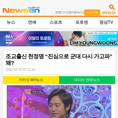
전체기사
|
많이본뉴스
|
사진구매
뉴스
연예
스포츠
포토엔
영상TV
조교출신 천정명 “진심으로 군대 다시 가고파”
왜?
2011-02-22 07:11:14
카카오 MY뉴스
네이버 연예뉴스