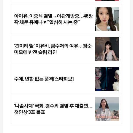
아이유, 이종석 결별→이관개방증…46장
꽉 채운 유애나 ♥ “열심히 사는 중”
‘견미리 딸’ 이유비, 금수저의 여유…청순
미모에 반전 슬림 라인
수애, 변함 없는 품격[스타화보]
‘나솔사계’ 국화, 경수와 결별 후 재출연…
첫인상 3표 몰표