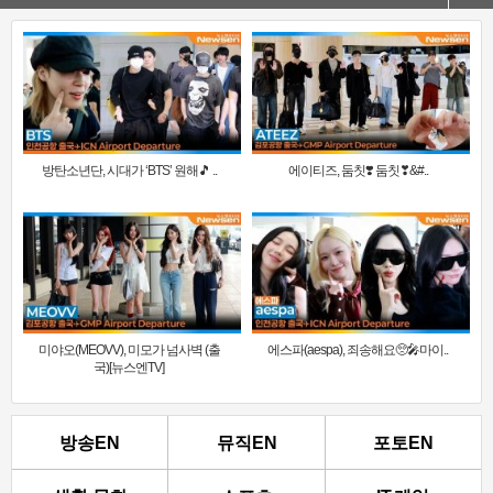
방탄소년단, 시대가 ‘BTS’ 원해🎵 ..
에이티즈, 둠칫❣️ 둠칫❣&#..
미야오(MEOVV), 미모가 넘사벽 (출
에스파(aespa), 죄송해요🥺🎤마이..
국)[뉴스엔TV]
방송EN
뮤직EN
포토EN