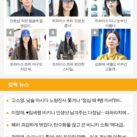
안효섭 ‘작은 얼굴에 잘
트와이스 쯔위 ‘갓경 쓴
트와이스 미나 ‘눈부신
생김이 ..
훈녀’..
아름다..
트와이스 쯔위 ‘야구모
트와이스 쯔위 ‘편안한
김희애, 세월도 비켜간
자만 써..
스타일..
고품격 ..
깜짝 뉴스
고소영, 낮술 마시다 노량진서 쫓겨나 “점심 때 4병 마셔”(바..
이정재, ♥임세령 비키니 인생샷 남겨주는 다정남‥파파라치에 ..
혜리 과감하게 벗었다, 탄수화물 끊고 끈 비니키 소화 ‘역대급..
장원영, 술 마시다 흘러내린 옷자락 깜짝…리즈 갱신한 인형 비..