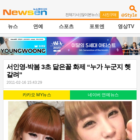
전체기사
|
많이본뉴스
|
사진구매
뉴스
연예
스포츠
포토엔
영상TV
서인영-박봄 3초 닮은꼴 화제 “누가 누군지 헷
갈려”
2011-02-16 15:43:29
카카오 MY뉴스
네이버 연예뉴스