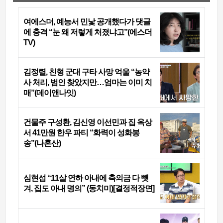
여에스더, 예능서 민낯 공개했다가 댓글
에 충격 “눈 왜 저렇게 처졌냐고”(에스더
TV)
김정렬, 친형 군대 구타 사망 억울 “농약
사 처리, 범인 찾았지만…엄마는 이미 치
매”(데이앤나잇)
건물주 구성환, 김신영 이선민과 집 옥상
서 41만원 한우 파티 “화력이 성화봉
송”(나혼산)
심현섭 “11살 연하 아내에 축의금 다 뺏
겨, 집도 아내 명의” (동치미)[결정적장면]