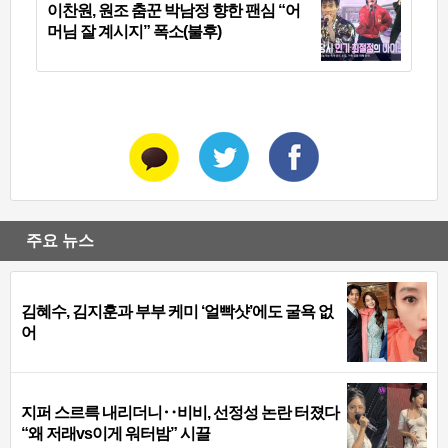
이찬원, 원조 춤꾼 박남정 향한 팬심 “어
머님 잘 계시지” 폭소(불후)
주요 뉴스
김혜수, 김지훈과 부부 케미 ‘얼빡샷’에도 굴욕 없
어
지퍼 스르륵 내리더니‥비비, 선정성 논란 터졌다
“왜 저래vs이게 워터밤” 시끌