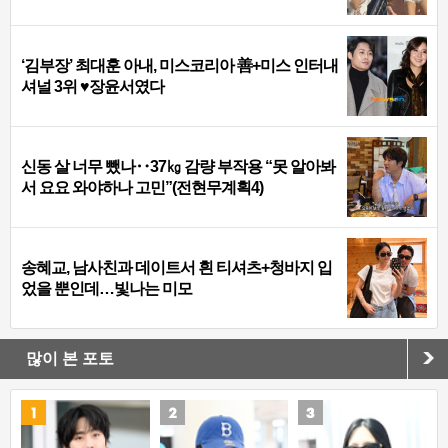
‘김부장’ 최대훈 아내, 미스코리아 善+미스 인터내
셔널 3위 ♥장윤서였다
신동 살 너무 뺐나‥37㎏ 감량 부작용 “못 알아봐
서 요요 와야하나 고민”(전현무계획4)
송혜교, 남사친과 데이트서 흰 티셔츠+청바지 입
었을 뿐인데…빛나는 미모
많이 본 포토