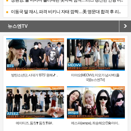
이동국 딸 재시, 파격 비키니 자태 깜짝…美 명문대 합격 후 리..
뉴스엔TV
방탄소년단, 시대가 ‘BTS’ 원해🎵 ..
미야오(MEOVV), 미모가 넘사벽 (출
국)[뉴스엔TV]
에이티즈, 둠칫❣️ 둠칫❣&#..
에스파(aespa), 죄송해요🥺🎤마이..