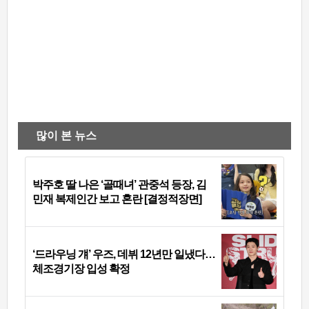
많이 본 뉴스
박주호 딸 나은 ‘골때녀’ 관중석 등장, 김
민재 복제인간 보고 혼란 [결정적장면]
‘드라우닝 걔’ 우즈, 데뷔 12년만 일냈다…
체조경기장 입성 확정