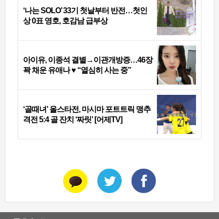
‘나는 SOLO’ 33기 첫날부터 반전…첫인
상 0표 영호, 호감남 급부상
아이유, 이종석 결별→이관개방증…46장
꽉 채운 유애나 ♥ “열심히 사는 중”
‘골때녀’ 올스타전, 마시마 포트트릭 맹추
격전 5:4 골 잔치 ‘짜릿’ [어제TV]