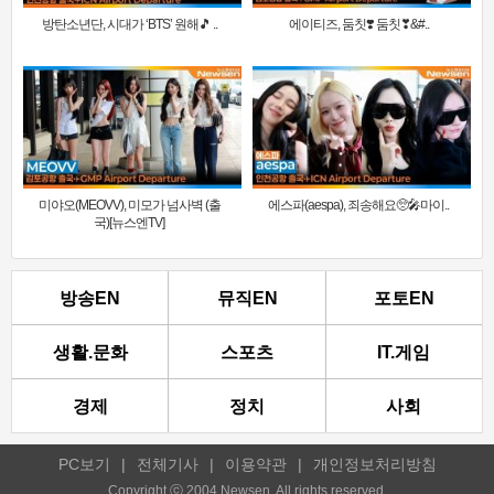
방탄소년단, 시대가 ‘BTS’ 원해🎵 ..
에이티즈, 둠칫❣️ 둠칫❣&#..
미야오(MEOVV), 미모가 넘사벽 (출
에스파(aespa), 죄송해요🥺🎤마이..
국)[뉴스엔TV]
방송EN
뮤직EN
포토EN
생활.문화
스포츠
IT.게임
경제
정치
사회
PC보기
|
전체기사
|
이용약관
|
개인정보처리방침
Copyright ⓒ 2004 Newsen. All rights reserved.