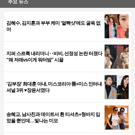
주요 뉴스
김혜수, 김지훈과 부부 케미 ‘얼빡샷’에도 굴욕 없
어
지퍼 스르륵 내리더니‥비비, 선정성 논란 터졌다
“왜 저래vs이게 워터밤” 시끌
‘김부장’ 최대훈 아내, 미스코리아 善+미스 인터내
셔널 3위 ♥장윤서였다
송혜교, 남사친과 데이트서 흰 티셔츠+청바지 입
었을 뿐인데…빛나는 미모