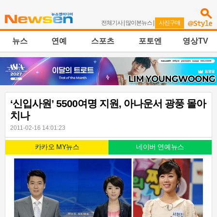
전체기사
|
많이본뉴스
|
사진구매
뉴스
연예
스포츠
포토엔
영상TV
‘신입사원’ 5500여명 지원, 아나운서 광풍 몰아
치나
2011-02-16 14:01:23
카카오 MY뉴스
네이버 연예뉴스