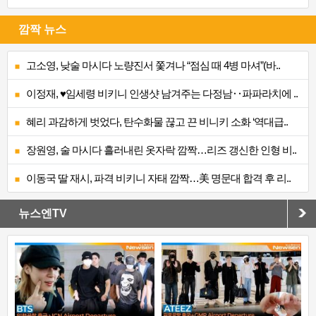
깜짝 뉴스
고소영, 낮술 마시다 노량진서 쫓겨나 “점심 때 4병 마셔”(바..
이정재, ♥임세령 비키니 인생샷 남겨주는 다정남‥파파라치에 ..
혜리 과감하게 벗었다, 탄수화물 끊고 끈 비니키 소화 ‘역대급..
장원영, 술 마시다 흘러내린 옷자락 깜짝…리즈 갱신한 인형 비..
이동국 딸 재시, 파격 비키니 자태 깜짝…美 명문대 합격 후 리..
뉴스엔TV