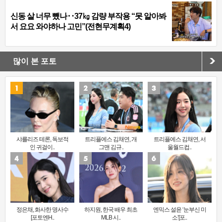
신동 살 너무 뺐나‥37㎏ 감량 부작용 “못 알아봐
서 요요 와야하나 고민”(전현무계획4)
많이 본 포토
샤를리즈 테론, 독보적
트리플에스 김채연, 개
트리플에스 김채연, 서
인 귀걸이..
그맨 김규..
울월드컵..
정은채, 화사한 명사수
하지원, 한국 배우 최초
엔믹스 설윤 ‘눈부신 미
[포토엔H..
MLB 시..
소’[포..