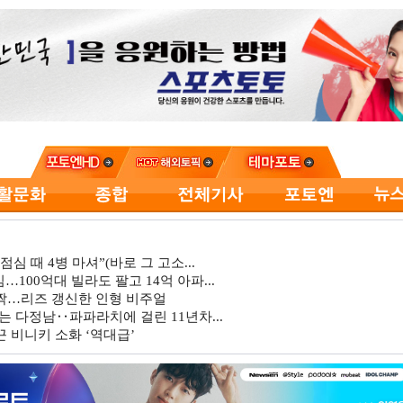
심 때 4병 마셔”(바로 그 고소...
…100억대 빌라도 팔고 14억 아파...
깜짝…리즈 갱신한 인형 비주얼
는 다정남‥파파라치에 걸린 11년차...
 비니키 소화 ‘역대급’