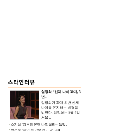
엄정화 “신체 나이 30대, 3
년..
엄정화가 30대 초반 신체
나이를 유지하는 비결을
밝혔다. 엄정화는 8월 4일
서울 ..
소지섭 “김부장 본명 나도 몰라‥들었..
박성웅 “폭염 속 갑옷 입고 말 타며 ..