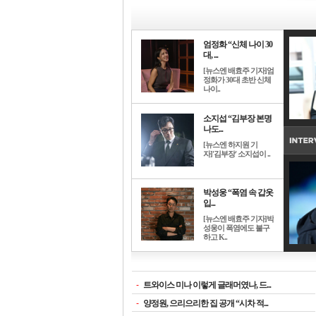
엄정화 “신체 나이 30
대, ...
[뉴스엔 배효주 기자]엄
정화가 30대 초반 신체
나이..
소지섭 “김부장 본명
나도...
[뉴스엔 하지원 기
자]'김부장' 소지섭이 ..
박성웅 “폭염 속 갑옷
입...
[뉴스엔 배효주 기자]박
성웅이 폭염에도 불구
하고 K..
-
트와이스 미나 이렇게 글래머였나, 드...
-
양정원, 으리으리한 집 공개 “시차 적...