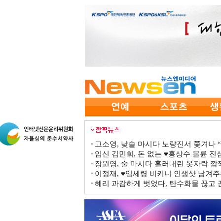
고소영, 낮술 마시다 노량진서 쫓겨나 “점
임신 김민희, 돈 없는 ♥홍상수 불륜 진심
장원영, 술 마시다 흘러내린 옷자락 
이정재, ♥임세령 비키니 인생샷 남겨주
혜리 과감하게 벗었다, 탄수화물 끊고 끈