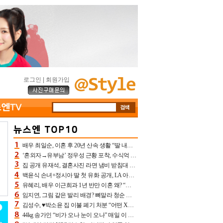
로그인
|
회원가입
배우 최일순, 이혼 후 20년 산속 생활 “딸 내가 버렸다고 원망‥맘 아파”(특종)[어제TV]
‘혼외자→유부남’ 정우성 근황 포착, 수식억 해킹 피해 후배 만났다 “존경하는”
집 공개 유재석, 결혼사진 라면 냄비 받침대 되고 분노‥가족사진도 피해(놀뭐)[어제TV]
백윤식 손녀+정시아 딸 첫 유화 공개, LA 아트쇼→서울국제조각페스타 작가다운 수준급 실력
유혜리, 배우 이근희과 1년 반만 이혼 왜? “식칼 꽂고 의자 던져” 충격 폭로(특종)[어제TV]
임지연, 그림 같은 발리 배경? 뼈말라 청순 비키니 핏에 상대 안 되네
김성수, ♥박소윤 집 이불 폐기 처분 “어떤 X이랑 썼을지 몰라” 질투(신랑수업2)[어제TV]
44kg 송가인 “비가 오나 눈이 오나” 매일 이 운동, 허벅지 근육량 상승+체지방 감소