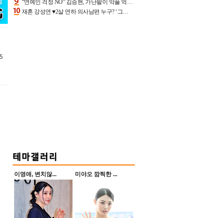
“연예인 걱정 NO” 김승현, 가난팔이 악플 억울할만‥아내+딸과 日 여행
재혼 강성연 ♥2살 연하 의사남편 누구? ‘그알’ 자문의에 훈남 비주얼 초엘리트 스펙 [종합]
05
은
의
이영애, 변치않...
미야오 깜찍한 ...