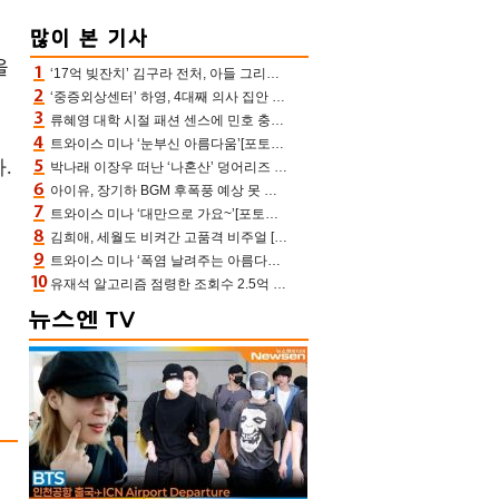
을
‘17억 빚잔치’ 김구라 전처, 아들 그리는 “나 뿐인데” 친엄마 챙기는 효심 눈길
‘중증외상센터’ 하영, 4대째 의사 집안 인증 “증조부, 고종 황제 진료”(옥문아)[어제TV]
류혜영 대학 시절 패션 센스에 민호 충격 “레몬색 레깅스에 다리 없는 줄”(나혼산)
트와이스 미나 ‘눈부신 아름다움’[포토엔HD]
.
박나래 이장우 떠난 ‘나혼산’ 덩어리즈 왔다, 1인 1케이크에 팜유 전현무 충격[어제TV]
아이유, 장기하 BGM 후폭풍 예상 못 했나‥삭제 오보→윤가이까지 엮여 시끌
트와이스 미나 ‘대만으로 가요~’[포토엔HD]
김희애, 세월도 비켜간 고품격 비주얼 [포토엔HD]
트와이스 미나 ‘폭염 날려주는 아름다움’[포토엔HD]
유재석 알고리즘 점령한 조회수 2.5억 신박한 다비치, 강민경 덩달아 긴장(해투)