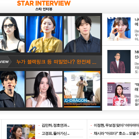
나
에 
[
우 
아, .
M
산서
[
자
도 
“매
래 
[
송
들이
-
김민하, 정호연과 ...
-
이정현, 무보정 맞아? 어마어마한
-
고경표, 돌아가신 ...
-
채시라 “아프다” 호소→모델 이소