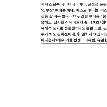
지퍼 스르륵 내리더니‥비비, 선정성 논란 터
‘김부장’ 최대훈 아내, 미스코리아 善+미
신동 살 너무 뺐나‥37㎏ 감량 부작용 “못
송혜교, 남사친과 데이트서 흰 티셔츠+청
유재석 포기한 정준원? 태도 논란 그만, 김현
누가 봐도 김희선이네, 中 열차서 여신 미
아나운서♥배우 커플 탄생‥이유빈, 유일한 최