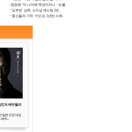
엄정화 “이 나이에 액션이라니‥눈물 ..
‘김부장’ 감독, 소지섭 캐스팅 2번 ..
‘중소돌의 기적’ 키오프, 3년만 사옥..
삼킨 K-배우들의
만 일본 도전 대성
배우...