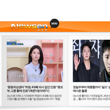
‘중증외상센터’ 하영, 4대째 의사 집안 인증 “증조
정일우부터 채종협까지 ‘일드’ 
부, 고종 황제 진료”(옥문아)[어제TV]
매서운 돌풍
[뉴스엔 이하나 기자]배우 하영이 4대째 의사 집안인
[뉴스엔 황지민 기자]정일우, 20년 
가정사를 공개했다. 8월 7일 방송된 KBS 2TV ‘옥탑
공…'횹사마' 이어 현지 판도 바꾼 K-
방...