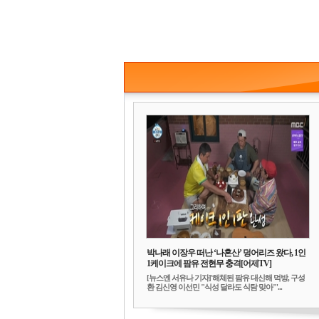
박나래 이장우 떠난 ‘나혼산’ 덩어리즈 왔다, 1인
1케이크에 팜유 전현무 충격[어제TV]
[뉴스엔 서유나 기자]'해체된 팜유 대신해 먹방, 구성
환 김신영 이선민 "식성 달라도 식탐 맞아"'...