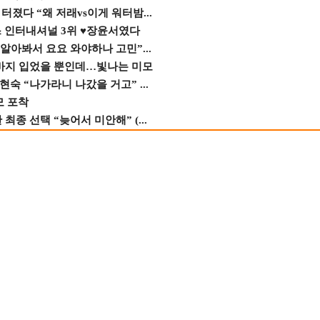
졌다 “왜 저래vs이게 워터밤...
스 인터내셔널 3위 ♥장윤서였다
 알아봐서 요요 와야하나 고민”...
바지 입었을 뿐인데…빛나는 미모
숙 “나가라니 나갔을 거고” ...
모 포착
종 선택 “늦어서 미안해” (...