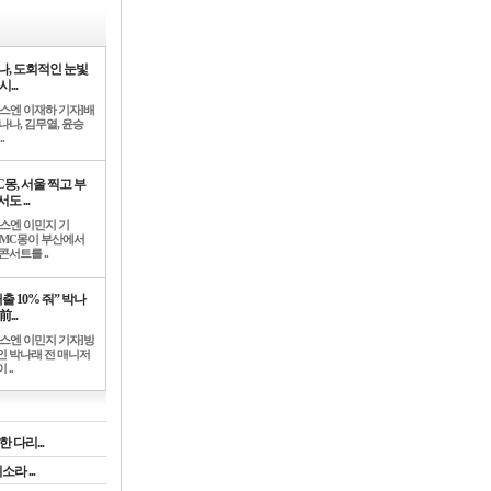
나, 도회적인 눈빛
시...
뉴스엔 이재하 기자]배
나나, 김무열, 윤승
.
C몽, 서울 찍고 부
도 ...
뉴스엔 이민지 기
]MC몽이 부산에서
콘서트를 ..
출 10% 줘” 박나
前...
뉴스엔 이민지 기자]방
인 박나래 전 매니저
 ..
 다리...
라 ...