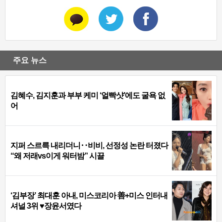
주요 뉴스
김혜수, 김지훈과 부부 케미 ‘얼빡샷’에도 굴욕 없
어
지퍼 스르륵 내리더니‥비비, 선정성 논란 터졌다
“왜 저래vs이게 워터밤” 시끌
‘김부장’ 최대훈 아내, 미스코리아 善+미스 인터내
셔널 3위 ♥장윤서였다