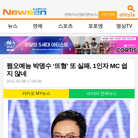
전체기사
|
많이본뉴스
|
사진구매
뉴스
연예
스포츠
포토엔
영상TV
쩜오예능 박명수 ‘뜨형’ 또 실패, 1인자 MC 쉽
지 않네
2011-02-08 17:09:36
카카오 MY뉴스
네이버 연예뉴스