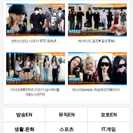
방탄소년단, 시대가 ‘BTS’ 원해🎵 ..
에이티즈, 둠칫❣️ 둠칫❣&#..
미야오(MEOVV), 미모가 넘사벽 (출
에스파(aespa), 죄송해요🥺🎤마이..
국)[뉴스엔TV]
방송EN
뮤직EN
포토EN
생활.문화
스포츠
IT.게임