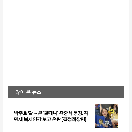
많이 본 뉴스
박주호 딸 나은 ‘골때녀’ 관중석 등장, 김
민재 복제인간 보고 혼란 [결정적장면]