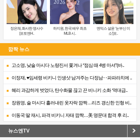
정은채, 화사한 명사수
하지원, 한국 배우 최초
엔믹스 설윤 ‘눈부신 미
[포토엔H..
MLB 시..
소’[포..
깜짝 뉴스
고소영, 낮술 마시다 노량진서 쫓겨나 “점심 때 4병 마셔”(바..
이정재, ♥임세령 비키니 인생샷 남겨주는 다정남‥파파라치에 ..
혜리 과감하게 벗었다, 탄수화물 끊고 끈 비니키 소화 ‘역대급..
장원영, 술 마시다 흘러내린 옷자락 깜짝…리즈 갱신한 인형 비..
이동국 딸 재시, 파격 비키니 자태 깜짝…美 명문대 합격 후 리..
뉴스엔TV