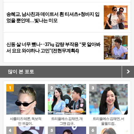
송혜교, 남사친과 데이트서 흰 티셔츠+청바지 입
었을 뿐인데…빛나는 미모
신동 살 너무 뺐나‥37㎏ 감량 부작용 “못 알아봐
서 요요 와야하나 고민”(전현무계획4)
많이 본 포토
샤를리즈 테론, 독보적
트리플에스 김채연, 개
트리플에스 김채연, 서
인 귀걸이..
그맨 김규..
울월드컵..