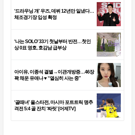
‘드라우닝 걔’ 우즈, 데뷔 12년만 일냈다…
체조경기장 입성 확정
‘나는 SOLO’ 33기 첫날부터 반전…첫인
상 0표 영호, 호감남 급부상
아이유, 이종석 결별→이관개방증…46장
꽉 채운 유애나 ♥ “열심히 사는 중”
‘골때녀’ 올스타전, 마시마 포트트릭 맹추
격전 5:4 골 잔치 ‘짜릿’ [어제TV]