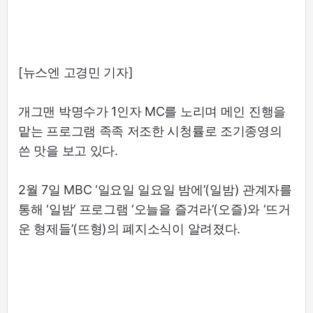
[뉴스엔 고경민 기자]
개그맨 박명수가 1인자 MC를 노리며 메인 진행을
맡는 프로그램 족족 저조한 시청률로 조기종영의
쓴 맛을 보고 있다.
2월 7일 MBC ‘일요일 일요일 밤에’(일밤) 관계자를
통해 ‘일밤’ 프로그램 ‘오늘을 즐겨라’(오즐)와 ‘뜨거
운 형제들’(뜨형)의 폐지소식이 알려졌다.