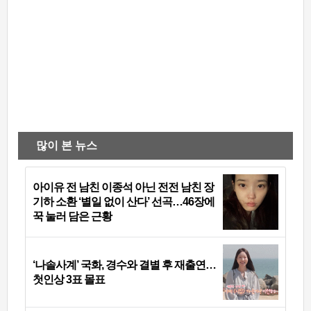
많이 본 뉴스
아이유 전 남친 이종석 아닌 전전 남친 장
기하 소환 ‘별일 없이 산다’ 선곡…46장에
꾹 눌러 담은 근황
‘나솔사계’ 국화, 경수와 결별 후 재출연…
첫인상 3표 몰표