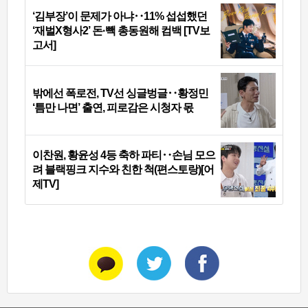
‘김부장’이 문제가 아냐‥11% 섭섭했던
‘재벌X형사2’ 돈·빽 총동원해 컴백 [TV보
고서]
밖에선 폭로전, TV선 싱글벙글‥황정민
‘틈만 나면’ 출연, 피로감은 시청자 몫
이찬원, 황윤성 4등 축하 파티‥손님 모으
려 블랙핑크 지수와 친한 척(편스토랑)[어
제TV]