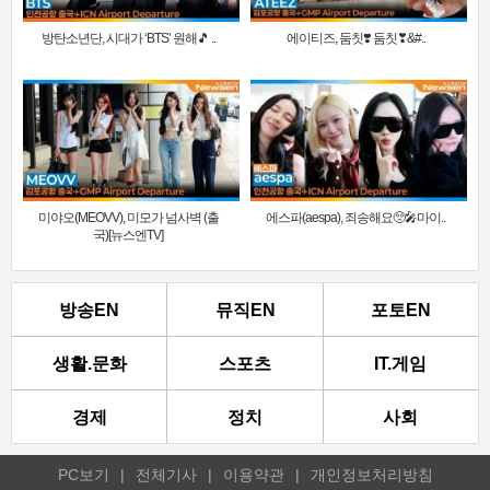
방탄소년단, 시대가 ‘BTS’ 원해🎵 ..
에이티즈, 둠칫❣️ 둠칫❣&#..
미야오(MEOVV), 미모가 넘사벽 (출
에스파(aespa), 죄송해요🥺🎤마이..
국)[뉴스엔TV]
방송EN
뮤직EN
포토EN
생활.문화
스포츠
IT.게임
경제
정치
사회
PC보기
|
전체기사
|
이용약관
|
개인정보처리방침