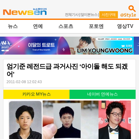
전체기사
|
많이본뉴스
|
사진구매
뉴스
연예
스포츠
포토엔
영상TV
엄기준 레전드급 과거사진 ‘아이돌 해도 되겠
어’
2011-02-08 12:02:43
카카오 MY뉴스
네이버 연예뉴스