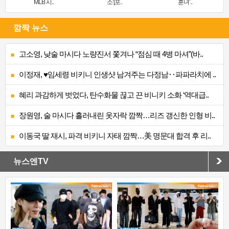
MLB 시..
소’[포..
훈녀’..
깜짝 뉴스
고소영, 낮술 마시다 노량진서 쫓겨나 “점심 때 4병 마셔”(바..
이정재, ♥임세령 비키니 인생샷 남겨주는 다정남‥파파라치에 ..
혜리 과감하게 벗었다, 탄수화물 끊고 끈 비니키 소화 ‘역대급..
장원영, 술 마시다 흘러내린 옷자락 깜짝…리즈 갱신한 인형 비..
이동국 딸 재시, 파격 비키니 자태 깜짝…美 명문대 합격 후 리..
뉴스엔TV