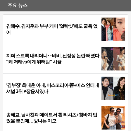
주요 뉴스
김혜수, 김지훈과 부부 케미 ‘얼빡샷’에도 굴욕 없
어
지퍼 스르륵 내리더니‥비비, 선정성 논란 터졌다
“왜 저래vs이게 워터밤” 시끌
‘김부장’ 최대훈 아내, 미스코리아 善+미스 인터내
셔널 3위 ♥장윤서였다
송혜교, 남사친과 데이트서 흰 티셔츠+청바지 입
었을 뿐인데…빛나는 미모