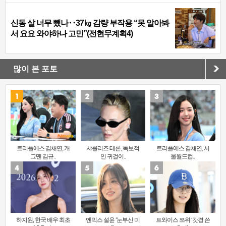
신동 살 너무 뺐나‥37㎏ 감량 부작용 “못 알아봐
서 요요 와야하나 고민”(전현무계획4)
많이 본 포토
트리플에스 김채연, 개
샤를리즈 테론, 독보적
트리플에스 김채연, 서
그맨 김규..
인 귀걸이..
울월드컵..
하지원, 한국 배우 최초
엔믹스 설윤 ‘눈부신 미
트와이스 쯔위 ‘갓경 쓴