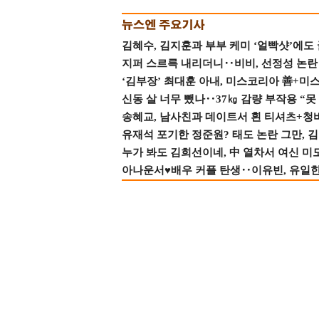
김혜수, 김지훈과 부부 케미 ‘얼빡샷’에도
지퍼 스르륵 내리더니‥비비, 선정성 논란 터
‘김부장’ 최대훈 아내, 미스코리아 善+미
신동 살 너무 뺐나‥37㎏ 감량 부작용 “못
송혜교, 남사친과 데이트서 흰 티셔츠+청
유재석 포기한 정준원? 태도 논란 그만, 김현
누가 봐도 김희선이네, 中 열차서 여신 미
아나운서♥배우 커플 탄생‥이유빈, 유일한 최