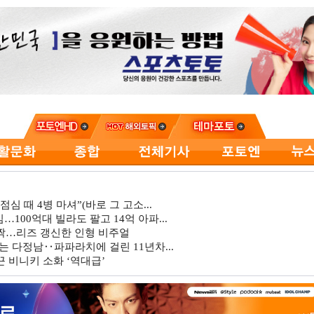
심 때 4병 마셔”(바로 그 고소...
…100억대 빌라도 팔고 14억 아파...
깜짝…리즈 갱신한 인형 비주얼
는 다정남‥파파라치에 걸린 11년차...
 비니키 소화 ‘역대급’