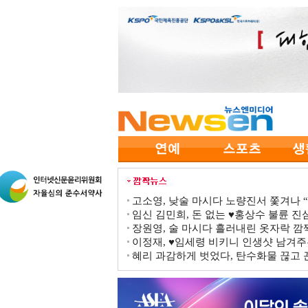
고소영, 낮술 마시다 노량진서 쫓겨나 “점
임신 김민희, 돈 없는 ♥홍상수 불륜 진심
장원영, 술 마시다 흘러내린 옷자락 
이정재, ♥임세령 비키니 인생샷 남겨주
혜리 과감하게 벗었다, 탄수화물 끊고 끈