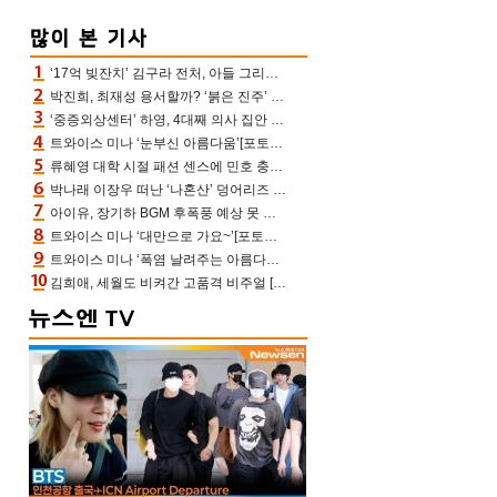
‘17억 빚잔치’ 김구라 전처, 아들 그리는 “나 뿐인데” 친엄마 챙기는 효심 눈길
박진희, 최재성 용서할까? ‘붉은 진주’ 오늘(7일) 결말 나온다
‘중증외상센터’ 하영, 4대째 의사 집안 인증 “증조부, 고종 황제 진료”(옥문아)[어제TV]
트와이스 미나 ‘눈부신 아름다움’[포토엔HD]
류혜영 대학 시절 패션 센스에 민호 충격 “레몬색 레깅스에 다리 없는 줄”(나혼산)
박나래 이장우 떠난 ‘나혼산’ 덩어리즈 왔다, 1인 1케이크에 팜유 전현무 충격[어제TV]
아이유, 장기하 BGM 후폭풍 예상 못 했나‥삭제 오보→윤가이까지 엮여 시끌
트와이스 미나 ‘대만으로 가요~’[포토엔HD]
트와이스 미나 ‘폭염 날려주는 아름다움’[포토엔HD]
김희애, 세월도 비켜간 고품격 비주얼 [포토엔HD]