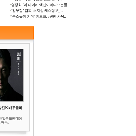
엄정화 “이 나이에 액션이라니‥눈물 ..
‘김부장’ 감독, 소지섭 캐스팅 2번 ..
‘중소돌의 기적’ 키오프, 3년만 사옥..
삼킨 K-배우들의
만 일본 도전 대성
배우...