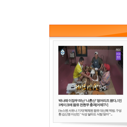
박나래 이장우 떠난 ‘나혼산’ 덩어리즈 왔다, 1인
1케이크에 팜유 전현무 충격[어제TV]
[뉴스엔 서유나 기자]'해체된 팜유 대신해 먹방, 구성
환 김신영 이선민 "식성 달라도 식탐 맞아"'...