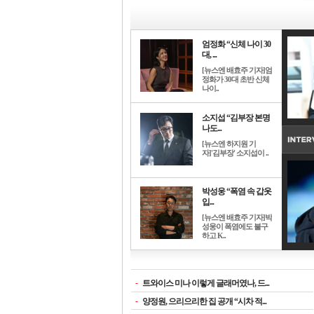
엄정화 “신체 나이 30
대, ...
[뉴스엔 배효주 기자]엄
정화가 30대 초반 신체
나이..
소지섭 “김부장 본명
나도...
[뉴스엔 하지원 기
자]'김부장' 소지섭이 ..
박성웅 “폭염 속 갑옷
입...
[뉴스엔 배효주 기자]박
성웅이 폭염에도 불구
하고 K..
-
트와이스 미나 이렇게 글래머였나, 드...
-
양정원, 으리으리한 집 공개 “시차 적...