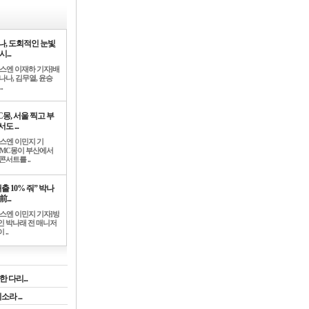
나, 도회적인 눈빛
시...
뉴스엔 이재하 기자]배
나나, 김무열, 윤승
.
C몽, 서울 찍고 부
도 ...
뉴스엔 이민지 기
]MC몽이 부산에서
콘서트를 ..
출 10% 줘” 박나
前...
뉴스엔 이민지 기자]방
인 박나래 전 매니저
 ..
 다리...
라 ...