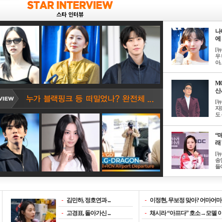
나
에 
[
우 
아, .
M
산서
[
자
도 
“매
래 
[
송
들이
-
김민하, 정호연과 ...
-
이정현, 무보정 맞아? 어마어마한
-
고경표, 돌아가신 ...
-
채시라 “아프다” 호소→모델 이소