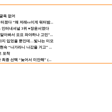
 굴욕 없어
졌다 “왜 저래vs이게 워터밤...
스 인터내셔널 3위 ♥장윤서였다
 알아봐서 요요 와야하나 고민”...
바지 입었을 뿐인데…빛나는 미모
숙 “나가라니 나갔을 거고” ...
모 포착
종 선택 “늦어서 미안해” (...