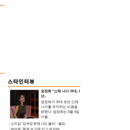
엄정화 “신체 나이 30대, 3
년..
엄정화가 30대 초반 신체
나이를 유지하는 비결을
밝혔다. 엄정화는 8월 4일
서울 ..
소지섭 “김부장 본명 나도 몰라‥들었..
박성웅 “폭염 속 갑옷 입고 말 타며 ..