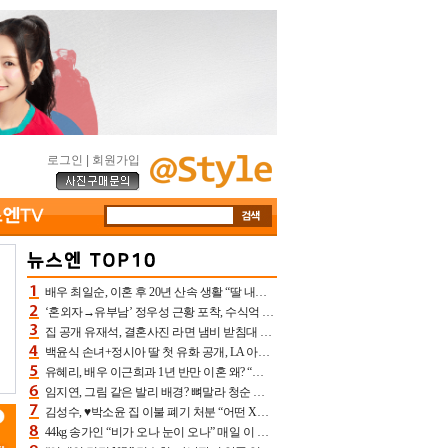
로그인
|
회원가입
배우 최일순, 이혼 후 20년 산속 생활 “딸 내가 버렸다고 원망‥맘 아파”(특종)[어제TV]
‘혼외자→유부남’ 정우성 근황 포착, 수식억 해킹 피해 후배 만났다 “존경하는”
집 공개 유재석, 결혼사진 라면 냄비 받침대 되고 분노‥가족사진도 피해(놀뭐)[어제TV]
백윤식 손녀+정시아 딸 첫 유화 공개, LA 아트쇼→서울국제조각페스타 작가다운 수준급 실력
유혜리, 배우 이근희과 1년 반만 이혼 왜? “식칼 꽂고 의자 던져” 충격 폭로(특종)[어제TV]
임지연, 그림 같은 발리 배경? 뼈말라 청순 비키니 핏에 상대 안 되네
김성수, ♥박소윤 집 이불 폐기 처분 “어떤 X이랑 썼을지 몰라” 질투(신랑수업2)[어제TV]
44kg 송가인 “비가 오나 눈이 오나” 매일 이 운동, 허벅지 근육량 상승+체지방 감소