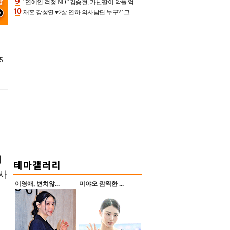
“연예인 걱정 NO” 김승현, 가난팔이 악플 억울할만‥아내+딸과 日 여행
재혼 강성연 ♥2살 연하 의사남편 누구? ‘그알’ 자문의에 훈남 비주얼 초엘리트 스펙 [종합]
5
이
사
이영애, 변치않...
미야오 깜찍한 ...