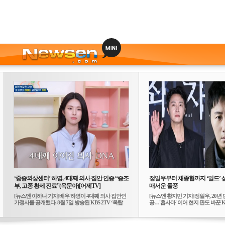
‘중증외상센터’ 하영, 4대째 의사 집안 인증 “증조
정일우부터 채종협까지 ‘일드’ 
부, 고종 황제 진료”(옥문아)[어제TV]
매서운 돌풍
[뉴스엔 이하나 기자]배우 하영이 4대째 의사 집안인
[뉴스엔 황지민 기자]정일우, 20년 
가정사를 공개했다. 8월 7일 방송된 KBS 2TV ‘옥탑
공…'횹사마' 이어 현지 판도 바꾼 K-
방...