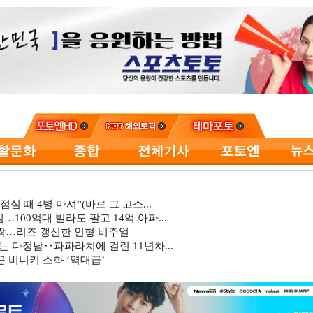
심 때 4병 마셔”(바로 그 고소...
…100억대 빌라도 팔고 14억 아파...
깜짝…리즈 갱신한 인형 비주얼
는 다정남‥파파라치에 걸린 11년차...
 비니키 소화 ‘역대급’