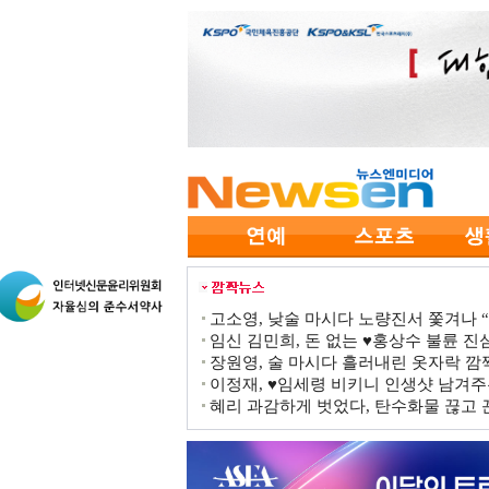
고소영, 낮술 마시다 노량진서 쫓겨나 “점
임신 김민희, 돈 없는 ♥홍상수 불륜 진심
장원영, 술 마시다 흘러내린 옷자락 
이정재, ♥임세령 비키니 인생샷 남겨주
혜리 과감하게 벗었다, 탄수화물 끊고 끈