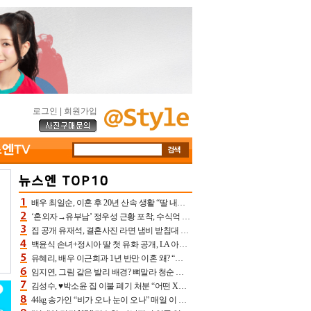
로그인
|
회원가입
배우 최일순, 이혼 후 20년 산속 생활 “딸 내가 버렸다고 원망‥맘 아파”(특종)[어제TV]
‘혼외자→유부남’ 정우성 근황 포착, 수식억 해킹 피해 후배 만났다 “존경하는”
집 공개 유재석, 결혼사진 라면 냄비 받침대 되고 분노‥가족사진도 피해(놀뭐)[어제TV]
백윤식 손녀+정시아 딸 첫 유화 공개, LA 아트쇼→서울국제조각페스타 작가다운 수준급 실력
유혜리, 배우 이근희과 1년 반만 이혼 왜? “식칼 꽂고 의자 던져” 충격 폭로(특종)[어제TV]
임지연, 그림 같은 발리 배경? 뼈말라 청순 비키니 핏에 상대 안 되네
김성수, ♥박소윤 집 이불 폐기 처분 “어떤 X이랑 썼을지 몰라” 질투(신랑수업2)[어제TV]
44kg 송가인 “비가 오나 눈이 오나” 매일 이 운동, 허벅지 근육량 상승+체지방 감소