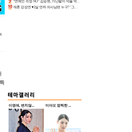
“연예인 걱정 NO” 김승현, 가난팔이 악플 억울할만‥아내+딸과 日 여행
재혼 강성연 ♥2살 연하 의사남편 누구? ‘그알’ 자문의에 훈남 비주얼 초엘리트 스펙 [종합]
4
개
 특
이영애, 변치않...
미야오 깜찍한 ...