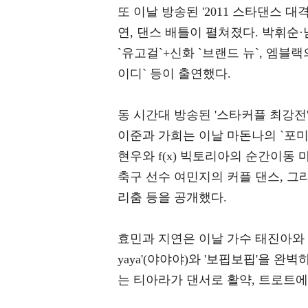
또 이날 방송된 '2011 스타댄스 대
연, 댄스 배틀이 펼쳐졌다. 박휘순·남
`유고걸`+신화 `브랜드 뉴`, 엠블
이디` 등이 출연했다.
동 시간대 방송된 '스타커플 최강전'
이준과 가희는 이날 마돈나의 `포미닛
현우와 f(x) 빅토리아의 순간이동
축구 선수 여민지의 커플 댄스, 그리
리춤 등을 공개했다.
효민과 지연은 이날 가수 태진아와 
yaya'(야야야)와 '보핍보핍'을 완
는 티아라가 댄서로 활약, 트로트에