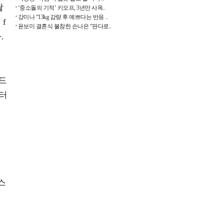
촬
‘중소돌의 기적’ 키오프, 3년만 사옥..
강미나 “13kg 감량 후 예쁘다는 반응 ..
f
윤보미 결혼식 불참한 손나은 “판다로..
.
드
프터
스