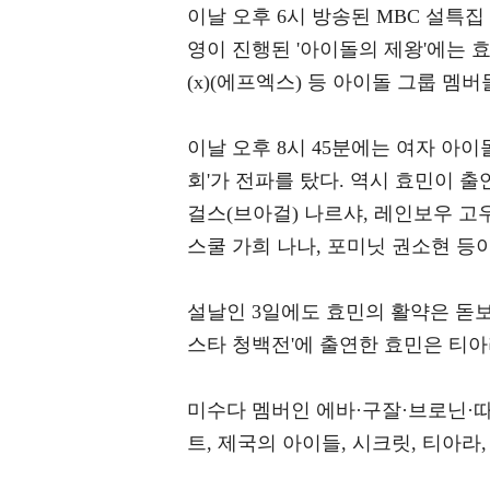
이날 오후 6시 방송된 MBC 설특집
영이 진행된 '아이돌의 제왕'에는 
(x)(에프엑스) 등 아이돌 그룹 멤
이날 오후 8시 45분에는 여자 아
회'가 전파를 탔다. 역시 효민이 
걸스(브아걸) 나르샤, 레인보우 고우
스쿨 가희 나나, 포미닛 권소현 등
설날인 3일에도 효민의 활약은 돋보였
스타 청백전'에 출연한 효민은 티아
미수다 멤버인 에바·구잘·브로닌·따
트, 제국의 아이들, 시크릿, 티아라