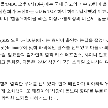
격돌'(MBC 오후 6시10분)에는 국내 최고의 가수 20팀이 출
창희가 도전하는 GD & TOP '하이 하이', 달샤벳의 이효
랙의 비 `힙송`+마이클 잭슨, 이성배·황제성의 비욘세 `싱글
(SBS 오후 6시10분)에서는 효민이 출연해 눈길을 끌었다
(4minute)`에 맞춰 파격적인 댄스를 선보였고 마술사 
 마술, 임요환과 김가연의 깜짝 키스 퍼포먼스, 샤이니 민
고 문희준, 김동완, 2AM 창민의 군인 스타일 소녀시대 
함께 깜찍한 무대를 선보였다. 먼저 태진아가 티아라의 'y
벽하게 소화했다. 또 태진아의 '사랑이 돈보다 좋다'를 부를 
 깜찍한 느낌을 더하기도 했다.