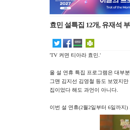
효민 설특집 12개, 유재석 
'TV 켜면 티아라 효민.'
올 설 연휴 특집 프로그램은 대부
그맨 김지선 김영철 등도 보였지만 
집이었다 해도 과언이 아니다.
이번 설 연휴(2월2일부터 6일까지)