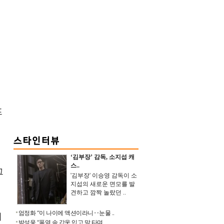
프
‘김부장’ 감독, 소지섭 캐
스..
그
'김부장' 이승영 감독이 소
지섭의 새로운 면모를 발
견하고 깜짝 놀랐던 ..
엄정화 “이 나이에 액션이라니‥눈물 ..
며
박성웅 “폭염 속 갑옷 입고 말 타며 ..