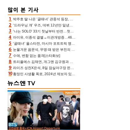
박주호 딸 나은 ‘골때녀’ 관중석 등장, 김민재 복제인간 보고 혼란 [결정적장면]
‘드라우닝 걔’ 우즈, 데뷔 12년만 일냈다…체조경기장 입성 확정
‘나는 SOLO’ 33기 첫날부터 반전…첫인상 0표 영호, 호감남 급부상
아이유, 이종석 결별→이관개방증…46장 꽉 채운 유애나 ♥ “열심히 사는 중”
‘골때녀’ 올스타전, 마시마 포트트릭 맹추격전 5:4 골 잔치 ‘짜릿’ [어제TV]
눈물겨운 음문석, 무명 때 받은 부친의 전재산→폐암 父 세상 떠나기 전 여행(유퀴즈)[어제TV]
수애, 변함 없는 품격[스타화보]
트리플에스 김채연, 개그맨 김규원과 함께 프리뷰쇼 진행 [포토엔HD]
라이즈 성찬X은석, 8일 잠실야구장 뜬다…시구 시타+특별공연까지
황정민 사생활 폭로, 2024년 제보자 있었나 “네가 회사에 전화했니” 녹취록 공개 파장