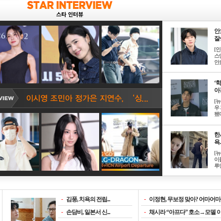
안
잘생
[
스
안효
‘
아? 
[
우
됐다
한
욕..
[
이
루언
-
김풍, 치욕의 전립...
-
이정현, 무보정 맞아? 어마어마한
-
손담비, 일본서 신...
-
채시라 “아프다” 호소→모델 이소