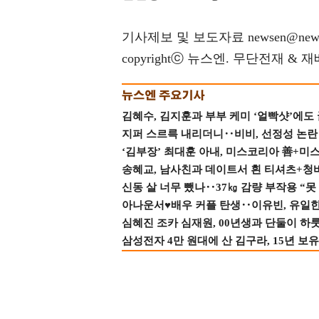
기사제보 및 보도자료 newsen@news
copyrightⓒ 뉴스엔. 무단전재 & 
김혜수, 김지훈과 부부 케미 ‘얼빡샷’에도
지퍼 스르륵 내리더니‥비비, 선정성 논란 터
‘김부장’ 최대훈 아내, 미스코리아 善+미
송혜교, 남사친과 데이트서 흰 티셔츠+청
신동 살 너무 뺐나‥37㎏ 감량 부작용 “못
아나운서♥배우 커플 탄생‥이유빈, 유일한 최
심혜진 조카 심재원, 00년생과 단둘이 하룻밤
삼성전자 4만 원대에 산 김구라, 15년 보유