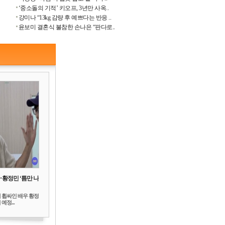
‘중소돌의 기적’ 키오프, 3년만 사옥..
강미나 “13kg 감량 후 예쁘다는 반응 ..
윤보미 결혼식 불참한 손나은 “판다로..
‥황정민 ‘틈만 나
 휩싸인 배우 황정
예정...