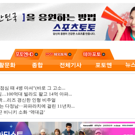
심 때 4병 마셔”(바로 그 고소...
…100억대 빌라도 팔고 14억 아파...
깜짝…리즈 갱신한 인형 비주얼
는 다정남‥파파라치에 걸린 11년차...
 비니키 소화 ‘역대급’