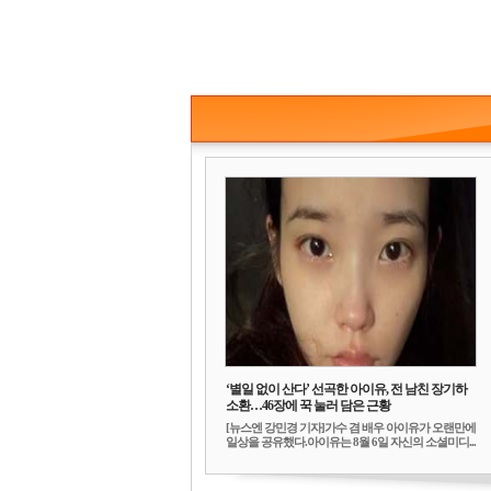
‘별일 없이 산다’ 선곡한 아이유, 전 남친 장기하
소환…46장에 꾹 눌러 담은 근황
[뉴스엔 강민경 기자]가수 겸 배우 아이유가 오랜만에
일상을 공유했다.아이유는 8월 6일 자신의 소셜미디...