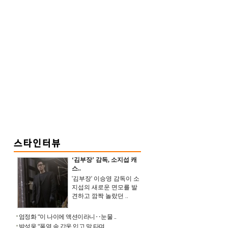
‘김부장’ 감독, 소지섭 캐
스..
'김부장' 이승영 감독이 소
지섭의 새로운 면모를 발
견하고 깜짝 놀랐던 ..
엄정화 “이 나이에 액션이라니‥눈물 ..
박성웅 “폭염 속 갑옷 입고 말 타며 ..