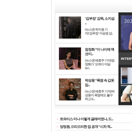
‘김부장’ 감독, 소지섭
...
[뉴스엔 하지원 기
자]'김부장' 이승영 감..
엄정화 “이 나이에 액
션이...
[뉴스엔 배효주 기자]엄
정화가 '오케이 마담
&#..
박성웅 “폭염 속 갑옷
입...
[뉴스엔 배효주 기자]박
성웅이 폭염에도 불구
하고 K..
-
트와이스 미나 이렇게 글래머였나, 드...
-
양정원, 으리으리한 집 공개 “시차 적...