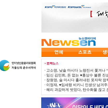
고소영, 낮술 마시다 노량진서 쫓겨나 “점
임신 김민희, 돈 없는 ♥홍상수 불륜 진심
장원영, 술 마시다 흘러내린 옷자락 
이정재, ♥임세령 비키니 인생샷 남겨주
혜리 과감하게 벗었다, 탄수화물 끊고 끈