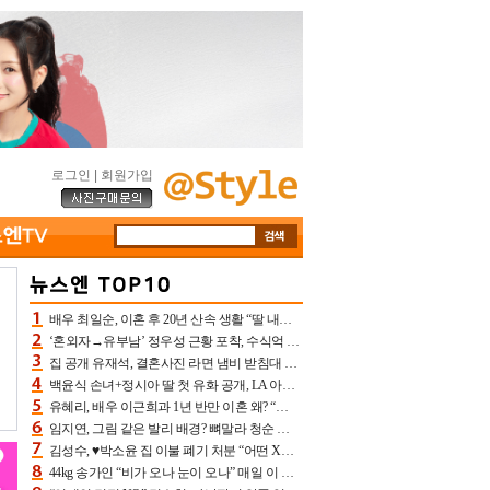
로그인
|
회원가입
배우 최일순, 이혼 후 20년 산속 생활 “딸 내가 버렸다고 원망‥맘 아파”(특종)[어제TV]
‘혼외자→유부남’ 정우성 근황 포착, 수식억 해킹 피해 후배 만났다 “존경하는”
집 공개 유재석, 결혼사진 라면 냄비 받침대 되고 분노‥가족사진도 피해(놀뭐)[어제TV]
백윤식 손녀+정시아 딸 첫 유화 공개, LA 아트쇼→서울국제조각페스타 작가다운 수준급 실력
유혜리, 배우 이근희과 1년 반만 이혼 왜? “식칼 꽂고 의자 던져” 충격 폭로(특종)[어제TV]
임지연, 그림 같은 발리 배경? 뼈말라 청순 비키니 핏에 상대 안 되네
김성수, ♥박소윤 집 이불 폐기 처분 “어떤 X이랑 썼을지 몰라” 질투(신랑수업2)[어제TV]
44kg 송가인 “비가 오나 눈이 오나” 매일 이 운동, 허벅지 근육량 상승+체지방 감소