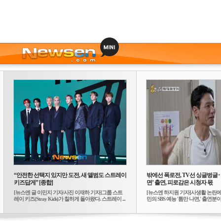
“안전한 선택지 있지만 도전, 새 앨범도 스트레이
밖에선 폭로전, TV선 싱글벙글
키즈답게” [종합]
면’ 출연, 피로감은 시청자 몫
[뉴스엔 글 이민지 기자/사진 이재하 기자]그룹 스트
[뉴스엔 하지원 기자]사생활 논란에
레이 키즈(Stray Kids)가 칠하게 돌아왔다. 스트레이 ...
민의 SBS 예능 '틈만 나면,' 출연분이 