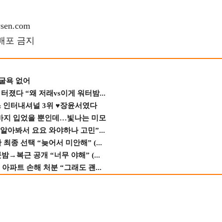
en.com
재배포 금지
 굴욕 없어
졌다 “왜 저래vs이게 워터밤...
스 인터내셔널 3위 ♥장윤서였다
바지 입었을 뿐인데…빛나는 미모
 알아봐서 요요 와야하나 고민”...
종 선택 “늦어서 미안해” (...
→복근 공개 “너무 야해” (...
 아파트 손해 처분 “그래도 괜...