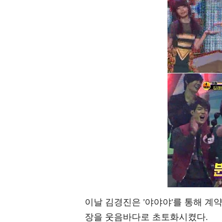
이날 김경진은 '야야야'를 통해 계
장을 웃음바다로 초토화시켰다.