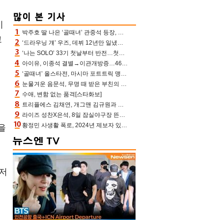
이
박주호 딸 나은 ‘골때녀’ 관중석 등장, 김민재 복제인간 보고 혼란 [결정적장면]
고
‘드라우닝 걔’ 우즈, 데뷔 12년만 일냈다…체조경기장 입성 확정
‘나는 SOLO’ 33기 첫날부터 반전…첫인상 0표 영호, 호감남 급부상
아이유, 이종석 결별→이관개방증…46장 꽉 채운 유애나 ♥ “열심히 사는 중”
‘골때녀’ 올스타전, 마시마 포트트릭 맹추격전 5:4 골 잔치 ‘짜릿’ [어제TV]
길
눈물겨운 음문석, 무명 때 받은 부친의 전재산→폐암 父 세상 떠나기 전 여행(유퀴즈)[어제TV]
수애, 변함 없는 품격[스타화보]
트리플에스 김채연, 개그맨 김규원과 함께 프리뷰쇼 진행 [포토엔HD]
라이즈 성찬X은석, 8일 잠실야구장 뜬다…시구 시타+특별공연까지
황정민 사생활 폭로, 2024년 제보자 있었나 “네가 회사에 전화했니” 녹취록 공개 파장
을
 저