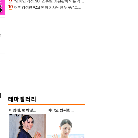
“연예인 걱정 NO” 김승현, 가난팔이 악플 억울할만‥아내+딸과 日 여행
재혼 강성연 ♥2살 연하 의사남편 누구? ‘그알’ 자문의에 훈남 비주얼 초엘리트 스펙 [종합]
1
러
이영애, 변치않...
미야오 깜찍한 ...