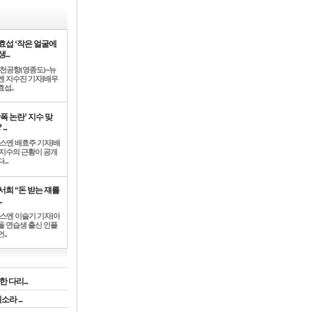
효섭 ‘작은 얼굴에
...
인천공항(영종도)=뉴
엔 지수진 기자]배우
섭..
학폭 논란’ 지수 맞
...
뉴스엔 배효주 기자]배
 지수의 근황이 공개
...
서희 “돈 받는 쟤를
.
뉴스엔 이슬기 기자]아
돌 연습생 출신 인플
..
 다리...
라 ...