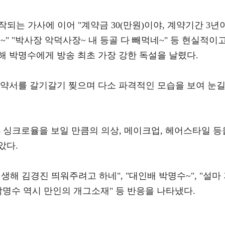
되는 가사에 이어 "계약금 30(만원)이야, 계약기간 3년
~" "박사장 악덕사장~ 내 등골 다 빼먹네~" 등 현실적이
해 박명수에게 방송 최초 가장 강한 독설을 날렸다.
계약서를 갈기갈기 찢으며 다소 파격적인 모습을 보여 눈
% 싱크로율을 보일 만큼의 의상, 메이크업, 헤어스타일 등
았다.
해 김경진 띄워주려고 하네", "대인배 박명수~", "설마
 "박명수 역시 만인의 개그소재" 등 반응을 나타냈다.