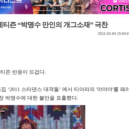
 네티즌 “박명수 만인의 개그소재” 극찬
2011-02-04 15:04:0
네티즌 반응이 뜨겁다.
집 ‘2011 스타댄스 대격돌’ 에서 티아라의 '야야야'를 패
장 박명수에 대한 불만을 표출했다.