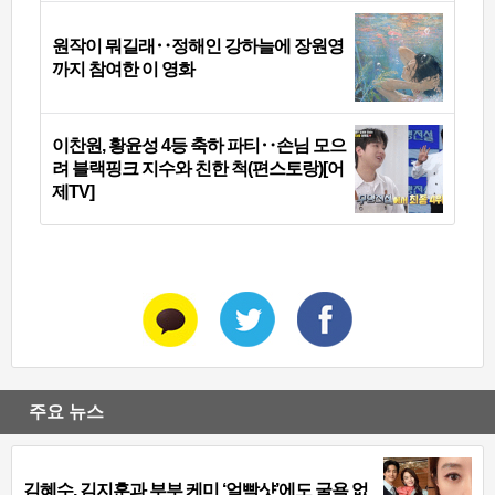
원작이 뭐길래‥정해인 강하늘에 장원영
까지 참여한 이 영화
이찬원, 황윤성 4등 축하 파티‥손님 모으
려 블랙핑크 지수와 친한 척(편스토랑)[어
제TV]
주요 뉴스
김혜수, 김지훈과 부부 케미 ‘얼빡샷’에도 굴욕 없