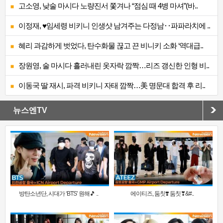
고소영, 낮술 마시다 노량진서 쫓겨나 “점심 때 4병 마셔”(바..
이정재, ♥임세령 비키니 인생샷 남겨주는 다정남‥파파라치에 ..
혜리 과감하게 벗었다, 탄수화물 끊고 끈 비니키 소화 ‘역대급..
장원영, 술 마시다 흘러내린 옷자락 깜짝…리즈 갱신한 인형 비..
이동국 딸 재시, 파격 비키니 자태 깜짝…美 명문대 합격 후 리..
뉴스엔TV
방탄소년단, 시대가 ‘BTS’ 원해🎵 ..
에이티즈, 둠칫❣️ 둠칫❣&#..