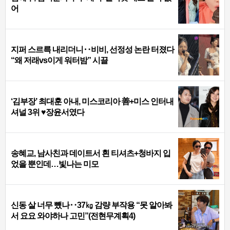
어
지퍼 스르륵 내리더니‥비비, 선정성 논란 터졌다
“왜 저래vs이게 워터밤” 시끌
‘김부장’ 최대훈 아내, 미스코리아 善+미스 인터내
셔널 3위 ♥장윤서였다
송혜교, 남사친과 데이트서 흰 티셔츠+청바지 입
었을 뿐인데…빛나는 미모
신동 살 너무 뺐나‥37㎏ 감량 부작용 “못 알아봐
서 요요 와야하나 고민”(전현무계획4)