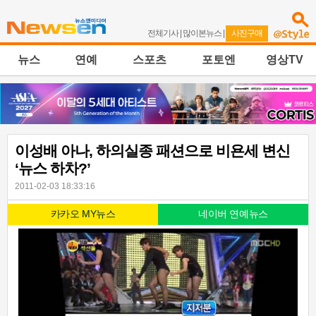
전체기사
|
많이본뉴스
|
사진구매
뉴스
연예
스포츠
포토엔
영상TV
이성배 아나, 하의실종 패션으로 비욘세 변신
‘뉴스 하차?’
2011-02-03 18:33:16
카카오 MY뉴스
네이버 연예뉴스