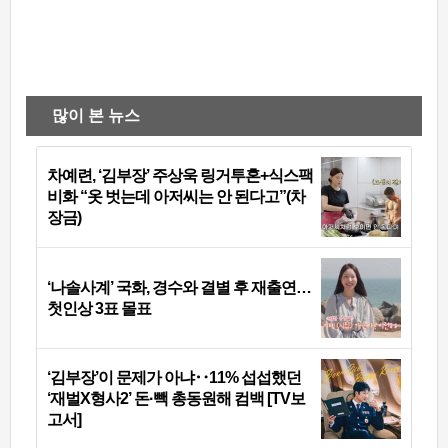
많이 본 뉴스
차예련, ‘김부장’ 주상욱 링거투혼+식스팩
비화 “옷 벗는데 아저씨는 안 된다고”(차
장금)
‘나솔사계’ 국화, 경수와 결별 후 재출연…
첫인상 3표 몰표
‘김부장’이 문제가 아냐‥11% 섭섭했던
‘재벌X형사2’ 돈·빽 총동원해 컴백 [TV보
고서]