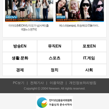
미야오(MEOVV), 미모가 넘사벽 (출
에스파(aespa), 죄송해요🥺🎤마이..
국)[뉴스엔TV]
방송EN
뮤직EN
포토EN
생활.문화
스포츠
IT.게임
경제
정치
사회
PC보기
|
전체기사
|
이용약관
|
개인정보처리방침
Copyright ⓒ 2004 Newsen. All rights reserved.