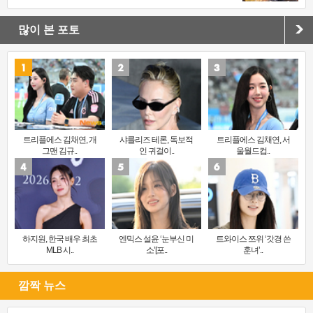
많이 본 포토
트리플에스 김채연, 개
샤를리즈 테론, 독보적
트리플에스 김채연, 서
그맨 김규..
인 귀걸이..
울월드컵..
하지원, 한국 배우 최초
엔믹스 설윤 ‘눈부신 미
트와이스 쯔위 ‘갓경 쓴
MLB 시..
소’[포..
훈녀’..
깜짝 뉴스