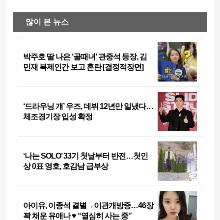
많이 본 뉴스
박주호 딸 나은 ‘골때녀’ 관중석 등장, 김
민재 복제인간 보고 혼란 [결정적장면]
‘드라우닝 걔’ 우즈, 데뷔 12년만 일냈다…
체조경기장 입성 확정
‘나는 SOLO’ 33기 첫날부터 반전…첫인
상 0표 영호, 호감남 급부상
아이유, 이종석 결별→이관개방증…46장
꽉 채운 유애나 ♥ “열심히 사는 중”