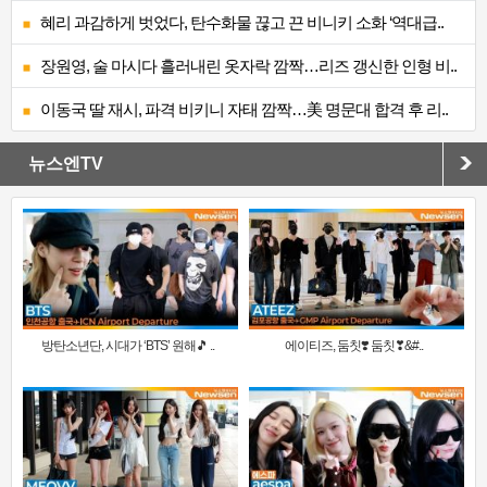
혜리 과감하게 벗었다, 탄수화물 끊고 끈 비니키 소화 ‘역대급..
장원영, 술 마시다 흘러내린 옷자락 깜짝…리즈 갱신한 인형 비..
이동국 딸 재시, 파격 비키니 자태 깜짝…美 명문대 합격 후 리..
뉴스엔TV
방탄소년단, 시대가 ‘BTS’ 원해🎵 ..
에이티즈, 둠칫❣️ 둠칫❣&#..