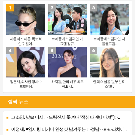
샤를리즈 테론, 독보적
트리플에스 김채연, 개
트리플에스 김채연, 서
인 귀걸이..
그맨 김규..
울월드컵..
정은채, 화사한 명사수
하지원, 한국 배우 최초
엔믹스 설윤 ‘눈부신 미
[포토엔H..
MLB 시..
소’[포..
깜짝 뉴스
고소영, 낮술 마시다 노량진서 쫓겨나 “점심 때 4병 마셔”(바..
이정재, ♥임세령 비키니 인생샷 남겨주는 다정남‥파파라치에 ..