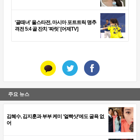
‘골때녀’ 올스타전, 마시마 포트트릭 맹추
격전 5:4 골 잔치 ‘짜릿’ [어제TV]
주요 뉴스
김혜수, 김지훈과 부부 케미 ‘얼빡샷’에도 굴욕 없
어