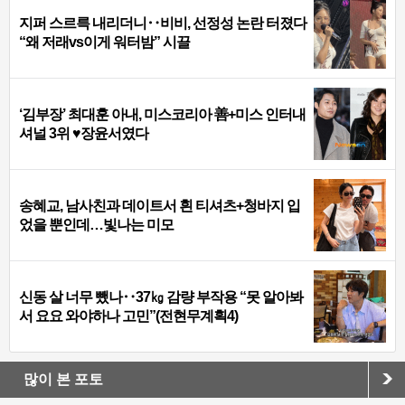
지퍼 스르륵 내리더니‥비비, 선정성 논란 터졌다
“왜 저래vs이게 워터밤” 시끌
‘김부장’ 최대훈 아내, 미스코리아 善+미스 인터내
셔널 3위 ♥장윤서였다
송혜교, 남사친과 데이트서 흰 티셔츠+청바지 입
었을 뿐인데…빛나는 미모
신동 살 너무 뺐나‥37㎏ 감량 부작용 “못 알아봐
서 요요 와야하나 고민”(전현무계획4)
많이 본 포토