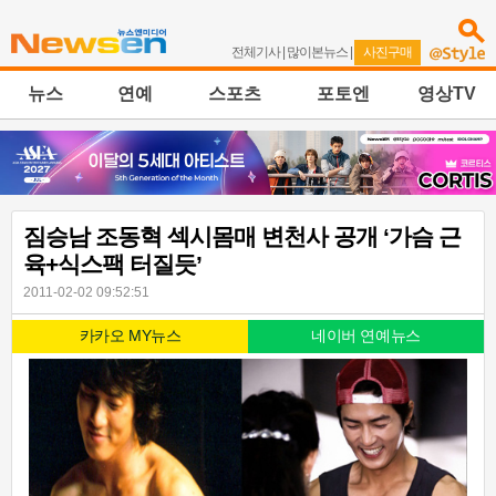
전체기사
|
많이본뉴스
|
사진구매
뉴스
연예
스포츠
포토엔
영상TV
짐승남 조동혁 섹시몸매 변천사 공개 ‘가슴 근
육+식스팩 터질듯’
2011-02-02 09:52:51
카카오 MY뉴스
네이버 연예뉴스