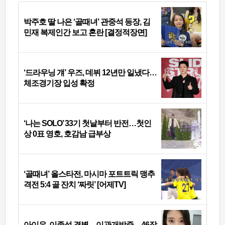
박주호 딸 나은 ‘골때녀’ 관중석 등장, 김
민재 복제인간 보고 혼란 [결정적장면]
‘드라우닝 걔’ 우즈, 데뷔 12년만 일냈다…
체조경기장 입성 확정
‘나는 SOLO’ 33기 첫날부터 반전…첫인
상 0표 영호, 호감남 급부상
‘골때녀’ 올스타전, 마시마 포트트릭 맹추
격전 5:4 골 잔치 ‘짜릿’ [어제TV]
아이유, 이종석 결별→이관개방증…46장