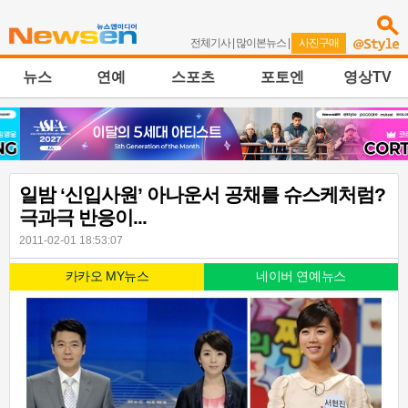
전체기사
|
많이본뉴스
|
사진구매
뉴스
연예
스포츠
포토엔
영상TV
일밤 ‘신입사원’ 아나운서 공채를 슈스케처럼?
극과극 반응이...
2011-02-01 18:53:07
카카오 MY뉴스
네이버 연예뉴스