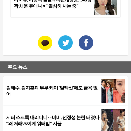
꽉 채운 유애나 ♥ “열심히 사는 중”
주요 뉴스
김혜수, 김지훈과 부부 케미 ‘얼빡샷’에도 굴욕 없
어
지퍼 스르륵 내리더니‥비비, 선정성 논란 터졌다
“왜 저래vs이게 워터밤” 시끌