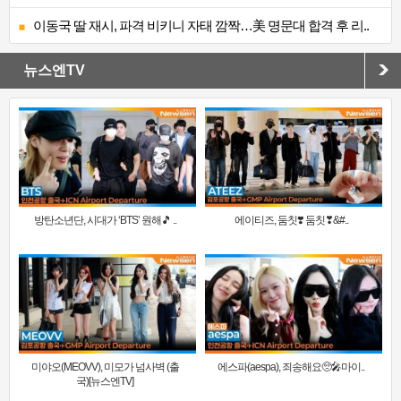
이동국 딸 재시, 파격 비키니 자태 깜짝…美 명문대 합격 후 리..
뉴스엔TV
방탄소년단, 시대가 ‘BTS’ 원해🎵 ..
에이티즈, 둠칫❣️ 둠칫❣&#..
미야오(MEOVV), 미모가 넘사벽 (출
에스파(aespa), 죄송해요🥺🎤마이..
국)[뉴스엔TV]