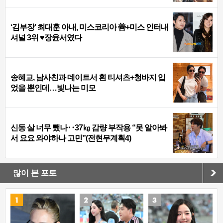
‘김부장’ 최대훈 아내, 미스코리아 善+미스 인터내
셔널 3위 ♥장윤서였다
송혜교, 남사친과 데이트서 흰 티셔츠+청바지 입
었을 뿐인데…빛나는 미모
신동 살 너무 뺐나‥37㎏ 감량 부작용 “못 알아봐
서 요요 와야하나 고민”(전현무계획4)
많이 본 포토