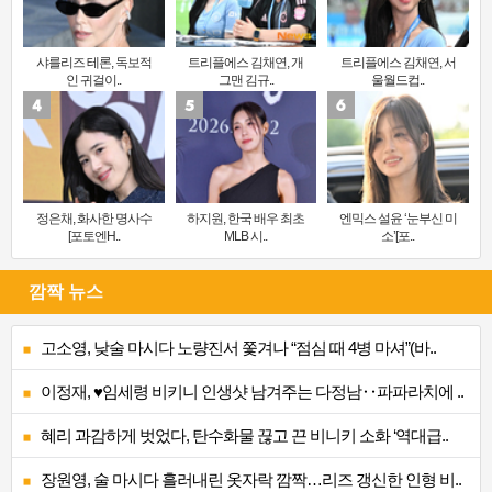
샤를리즈 테론, 독보적
트리플에스 김채연, 개
트리플에스 김채연, 서
인 귀걸이..
그맨 김규..
울월드컵..
정은채, 화사한 명사수
하지원, 한국 배우 최초
엔믹스 설윤 ‘눈부신 미
[포토엔H..
MLB 시..
소’[포..
깜짝 뉴스
고소영, 낮술 마시다 노량진서 쫓겨나 “점심 때 4병 마셔”(바..
이정재, ♥임세령 비키니 인생샷 남겨주는 다정남‥파파라치에 ..
혜리 과감하게 벗었다, 탄수화물 끊고 끈 비니키 소화 ‘역대급..
장원영, 술 마시다 흘러내린 옷자락 깜짝…리즈 갱신한 인형 비..