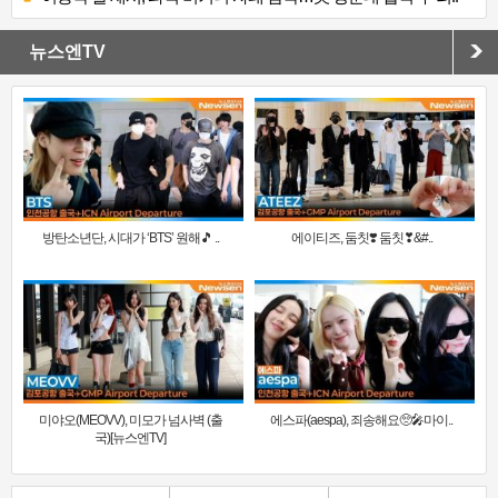
뉴스엔TV
방탄소년단, 시대가 ‘BTS’ 원해🎵 ..
에이티즈, 둠칫❣️ 둠칫❣&#..
미야오(MEOVV), 미모가 넘사벽 (출
에스파(aespa), 죄송해요🥺🎤마이..
국)[뉴스엔TV]