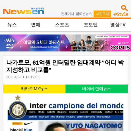
전체기사
|
많이본뉴스
|
사진구매
뉴스
연예
스포츠
포토엔
영상TV
나가토모, 61억원 인터밀란 임대계약 “어디 박
지성하고 비교를”
2011-02-01 14:19:03
카카오 MY뉴스
네이버 연예뉴스