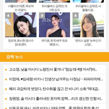
샤를리즈 테론, 독보적
트리플에스 김채연, 개
트리플에스 김채연, 서
인 귀걸이..
그맨 김규..
울월드컵..
정은채, 화사한 명사수
하지원, 한국 배우 최초
엔믹스 설윤 ‘눈부신 미
[포토엔H..
MLB 시..
소’[포..
깜짝 뉴스
고소영, 낮술 마시다 노량진서 쫓겨나 “점심 때 4병 마셔”(바..
이정재, ♥임세령 비키니 인생샷 남겨주는 다정남‥파파라치에 ..
혜리 과감하게 벗었다, 탄수화물 끊고 끈 비니키 소화 ‘역대급..
장원영, 술 마시다 흘러내린 옷자락 깜짝…리즈 갱신한 인형 비..
이동국 딸 재시, 파격 비키니 자태 깜짝…美 명문대 합격 후 리..