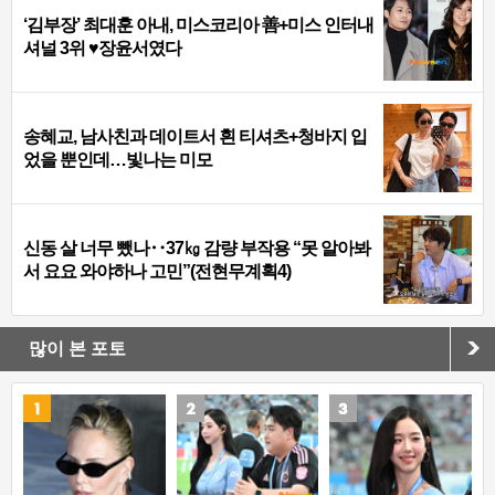
‘김부장’ 최대훈 아내, 미스코리아 善+미스 인터내
셔널 3위 ♥장윤서였다
송혜교, 남사친과 데이트서 흰 티셔츠+청바지 입
었을 뿐인데…빛나는 미모
신동 살 너무 뺐나‥37㎏ 감량 부작용 “못 알아봐
서 요요 와야하나 고민”(전현무계획4)
많이 본 포토