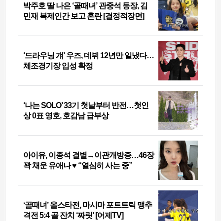
박주호 딸 나은 ‘골때녀’ 관중석 등장, 김
민재 복제인간 보고 혼란 [결정적장면]
‘드라우닝 걔’ 우즈, 데뷔 12년만 일냈다…
체조경기장 입성 확정
‘나는 SOLO’ 33기 첫날부터 반전…첫인
상 0표 영호, 호감남 급부상
아이유, 이종석 결별→이관개방증…46장
꽉 채운 유애나 ♥ “열심히 사는 중”
‘골때녀’ 올스타전, 마시마 포트트릭 맹추
격전 5:4 골 잔치 ‘짜릿’ [어제TV]