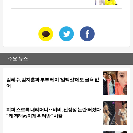
주요 뉴스
김혜수, 김지훈과 부부 케미 ‘얼빡샷’에도 굴욕 없
어
지퍼 스르륵 내리더니‥비비, 선정성 논란 터졌다
“왜 저래vs이게 워터밤” 시끌